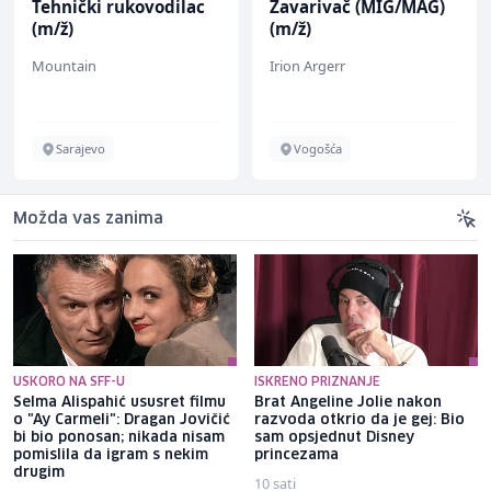
Tehnički rukovodilac
Zavarivač (MIG/MAG)
(m/ž)
(m/ž)
Mountain
Irion Argerr
Sarajevo
Vogošća
Možda vas zanima
USKORO NA SFF-U
ISKRENO PRIZNANJE
Selma Alispahić ususret filmu
Brat Angeline Jolie nakon
o "Ay Carmeli": Dragan Jovičić
razvoda otkrio da je gej: Bio
bi bio ponosan; nikada nisam
sam opsjednut Disney
pomislila da igram s nekim
princezama
drugim
10 sati