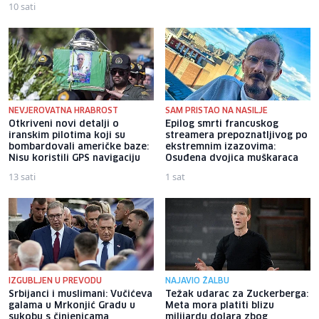
10 sati
NEVJEROVATNA HRABROST
SAM PRISTAO NA NASILJE
Otkriveni novi detalji o
Epilog smrti francuskog
iranskim pilotima koji su
streamera prepoznatljivog po
bombardovali američke baze:
ekstremnim izazovima:
Nisu koristili GPS navigaciju
Osuđena dvojica muškaraca
13 sati
1 sat
IZGUBLJEN U PREVODU
NAJAVIO ŽALBU
Srbijanci i muslimani: Vučićeva
Težak udarac za Zuckerberga:
galama u Mrkonjić Gradu u
Meta mora platiti blizu
sukobu s činjenicama
milijardu dolara zbog