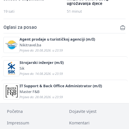
ugrožavanja djece
19 sati
51 minut
Oglasi za posao
Agent prodaje u turističkoj agenciji (m/ž)
Nikitravel.ba
Prijava do: 20.08.2026. u 23:59
Strojarski inženjer (m/ž)
Sik
Prijava do: 14.08.2026. u 23:59
IT Support & Back Office Administrator (m/ž)
Master F&B
Prijava do: 28.08.2026. u 23:59
Početna
Dojavite vijest
Impressum
Komentari