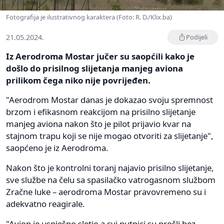
Fotografija je ilustrativnog karaktera (Foto: R. D./Klix.ba)
21.05.2024.
Podijeli
Iz Aerodroma Mostar jučer su saopćili kako je
došlo do prisilnog slijetanja manjeg aviona
prilikom čega niko nije povrijeđen.
"Aerodrom Mostar danas je dokazao svoju spremnost
brzom i efikasnom reakcijom na prisilno slijetanje
manjeg aviona nakon što je pilot prijavio kvar na
stajnom trapu koji se nije mogao otvoriti za slijetanje",
saopćeno je iz Aerodroma.
Nakon što je kontrolni toranj najavio prisilno slijetanje,
sve službe na čelu sa spasilačko vatrogasnom službom
Zračne luke – aerodroma Mostar pravovremeno su i
adekvatno reagirale.
"Avion je uspješno sletio a svi putnici su prošli bez