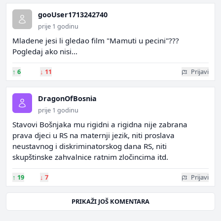
gooUser1713242740
prije 1 godinu
Mladene jesi li gledao film "Mamuti u pecini"???
Pogledaj ako nisi...
↑
6
↓
11
Prijavi
DragonOfBosnia
prije 1 godinu
Stavovi Bošnjaka mu rigidni a rigidna nije zabrana
prava djeci u RS na maternji jezik, niti proslava
neustavnog i diskriminatorskog dana RS, niti
skupštinske zahvalnice ratnim zločincima itd.
↑
19
↓
7
Prijavi
PRIKAŽI JOŠ KOMENTARA