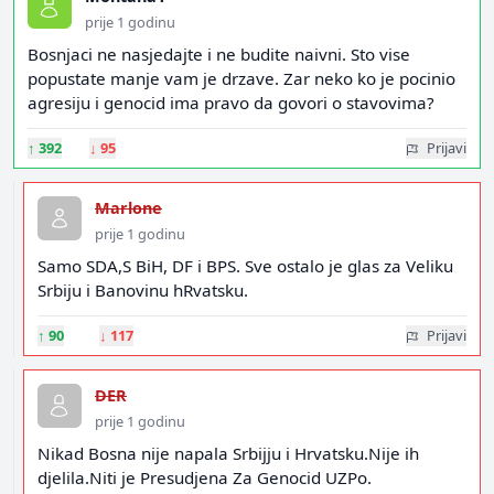
prije 1 godinu
Bosnjaci ne nasjedajte i ne budite naivni. Sto vise
popustate manje vam je drzave. Zar neko ko je pocinio
agresiju i genocid ima pravo da govori o stavovima?
↑
392
↓
95
Prijavi
Marlone
prije 1 godinu
Samo SDA,S BiH, DF i BPS. Sve ostalo je glas za Veliku
Srbiju i Banovinu hRvatsku.
↑
90
↓
117
Prijavi
DER
prije 1 godinu
Nikad Bosna nije napala Srbijju i Hrvatsku.Nije ih
djelila.Niti je Presudjena Za Genocid UZPo.