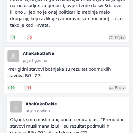
narod osudjen za genocid, uvjek tvrde da svi Srbi ovo
ili ono ... jedino je onaj politicar iz Trebinja malo
drugaciji, koji razlikuje (zaboravio sam mu ime) ... isto
tako je kod Hrvata.
↑
1
↓
5
Prijavi
AhaKakoDaNe
prije 1 godinu
Prerigidni stavovi bošnjaka su rezultat podmuklih
stavova BG i ZG.
↑
19
↓
11
Prijavi
AhaKakoDaNe
prije 1 godinu
Ok,nek smo muslimani, onda rcenica glasi: "Prerigidni
stavovi muslimana iz BiH su rezultat podmuklih
stavova BG i ZG" Jel sad drugacije???