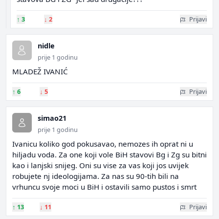
↑
3
↓
2
Prijavi
nidle
prije 1 godinu
MLADEŽ IVANIĆ
↑
6
↓
5
Prijavi
simao21
prije 1 godinu
Ivanicu koliko god pokusavao, nemozes ih oprat ni u
hiljadu voda. Za one koji vole BiH stavovi Bg i Zg su bitni
kao i lanjski snijeg. Oni su vise za vas koji jos uvijek
robujete nj ideologijama. Za nas su 90-tih bili na
vrhuncu svoje moci u BiH i ostavili samo pustos i smrt
↑
13
↓
11
Prijavi