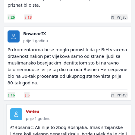
priznat bilo sta.
↑
26
↓
13
Prijavi
BosanacIX
prije 1 godinu
Po komentarima bi se moglo pomisliti da je BiH vracena
drzavnost nakon pet vijekova samo od strane ljudi sa
muslimansko bosnjackim identitetom sto bi naravno
bilo nemoguce jer je taj dio naroda Bosne i Hercegovine
bio na 30-tak procenata od ukupnog stanovnista prije
80-tak godina.
↑
16
↓
5
Prijavi
Vintzu
prije 1 godinu
@Bosanac: Ali nije to zbog Bosnjaka. Imas srbijanske
lidere koji svjesno generaliziraju, tvrde uvjek da je cjeli