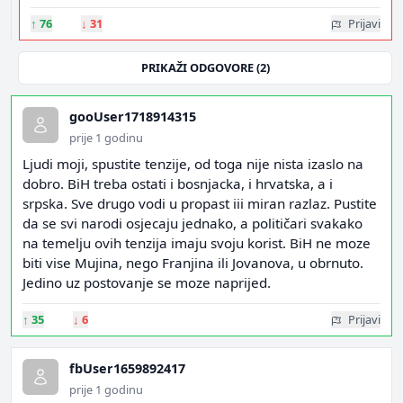
↑
76
↓
31
Prijavi
PRIKAŽI ODGOVORE (2)
gooUser1718914315
prije 1 godinu
Ljudi moji, spustite tenzije, od toga nije nista izaslo na
dobro. BiH treba ostati i bosnjacka, i hrvatska, a i
srpska. Sve drugo vodi u propast iii miran razlaz. Pustite
da se svi narodi osjecaju jednako, a političari svakako
na temelju ovih tenzija imaju svoju korist. BiH ne moze
biti vise Mujina, nego Franjina ili Jovanova, u obrnuto.
Jedino uz postovanje se moze naprijed.
↑
35
↓
6
Prijavi
fbUser1659892417
prije 1 godinu