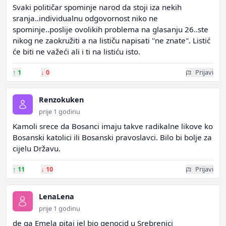
Svaki političar spominje narod da stoji iza nekih
sranja..individualnu odgovornost niko ne
spominje..poslije ovolikih problema na glasanju 26..ste
nikog ne zaokružiti a na lističu napisati "ne znate". Listić
će biti ne važeći ali i ti na listiću isto.
↑
1
↓
0
Prijavi
Renzokuken
prije 1 godinu
Kamoli srece da Bosanci imaju takve radikalne likove ko
Bosanski katolici ili Bosanski pravoslavci. Bilo bi bolje za
cijelu Državu.
↑
11
↓
10
Prijavi
LenaLena
prije 1 godinu
de ga Emela pitaj jel bio genocid u Srebrenici