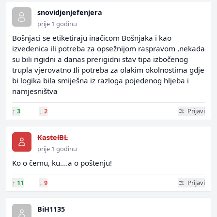
snovidjenjefenjera
prije 1 godinu
Bošnjaci se etiketiraju inačicom Bošnjaka i kao
izvedenica ili potreba za opsežnijom raspravom ,nekada
su bili rigidni a danas prerigidni stav tipa izbočenog
trupla vjerovatno Ili potreba za olakim okolnostima gdje
bi logika bila smiješna iz razloga pojedenog hljeba i
namjesništva
↑
3
↓
2
Prijavi
KastelBL
prije 1 godinu
Ko o čemu, ku....a o poštenju!
↑
11
↓
9
Prijavi
BiH1135