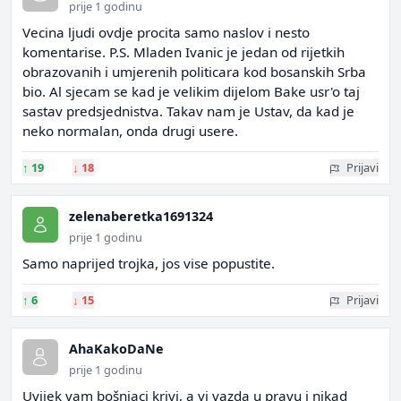
prije 1 godinu
Vecina ljudi ovdje procita samo naslov i nesto
komentarise. P.S. Mladen Ivanic je jedan od rijetkih
obrazovanih i umjerenih politicara kod bosanskih Srba
bio. Al sjecam se kad je velikim dijelom Bake usr'o taj
sastav predsjednistva. Takav nam je Ustav, da kad je
neko normalan, onda drugi usere.
↑
19
↓
18
Prijavi
zelenaberetka1691324
prije 1 godinu
Samo naprijed trojka, jos vise popustite.
↑
6
↓
15
Prijavi
AhaKakoDaNe
prije 1 godinu
Uvijek vam bošnjaci krivi, a vi vazda u pravu i nikad