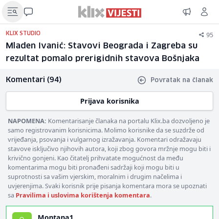
95
KLIX STUDIO
Mladen Ivanić: Stavovi Beograda i Zagreba su
rezultat pomalo prerigidnih stavova Bošnjaka
Komentari (94)
Povratak na članak
Prijava korisnika
NAPOMENA:
Komentarisanje članaka na portalu Klix.ba dozvoljeno je
samo registrovanim korisnicima. Molimo korisnike da se suzdrže od
vrijeđanja, psovanja i vulgarnog izražavanja. Komentari odražavaju
stavove isključivo njihovih autora, koji zbog govora mržnje mogu biti i
krivično gonjeni. Kao čitatelj prihvatate mogućnost da među
komentarima mogu biti pronađeni sadržaji koji mogu biti u
suprotnosti sa vašim vjerskim, moralnim i drugim načelima i
uvjerenjima. Svaki korisnik prije pisanja komentara mora se upoznati
sa
Pravilima i uslovima korištenja komentara
.
Montana1