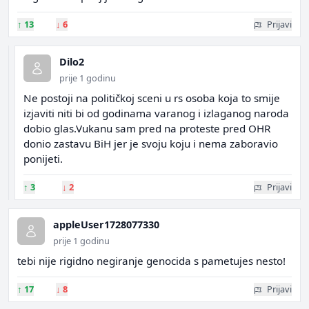
↑
13
↓
6
Prijavi
Dilo2
prije 1 godinu
Ne postoji na političkoj sceni u rs osoba koja to smije
izjaviti niti bi od godinama varanog i izlaganog naroda
dobio glas.Vukanu sam pred na proteste pred OHR
donio zastavu BiH jer je svoju koju i nema zaboravio
ponijeti.
↑
3
↓
2
Prijavi
appleUser1728077330
prije 1 godinu
tebi nije rigidno negiranje genocida s pametujes nesto!
↑
17
↓
8
Prijavi