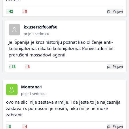
↑
42
↓
8
Prijavi
kxuser69f068f60
prije 1 sedmicu
Je, Španija je kroz historiju poznat kao oličenje anti-
kolonijalizma, nikako kolonijalizma. Konvistadori bili
prerušeni mossadovi agenti.
↑
13
↓
3
Prijavi
Montana1
prije 1 sedmicu
ovo na slici nije zastava armije. i da jeste to je najcasnija
zastava i s pomosom je nosim, niko mi je ne moze
zabranit
↑
8
↓
4
Prijavi