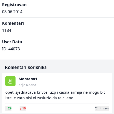
Registrovan
08.06.2014.
Komentari
1184
User Data
ID: 44073
Komentari korisnika
Montana1
prije 6 dana
opet izjednacava krivce. uzp i casna armija ne mogu bit
iste. e zato nisi ni zasluzio da te cijene
↑
29
↓
10
Prijavi