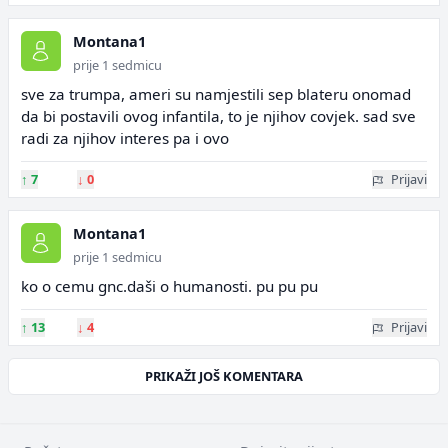
Montana1
prije 1 sedmicu
sve za trumpa, ameri su namjestili sep blateru onomad
da bi postavili ovog infantila, to je njihov covjek. sad sve
radi za njihov interes pa i ovo
↑
7
↓
0
Prijavi
Montana1
prije 1 sedmicu
ko o cemu gnc.daši o humanosti. pu pu pu
↑
13
↓
4
Prijavi
PRIKAŽI JOŠ KOMENTARA