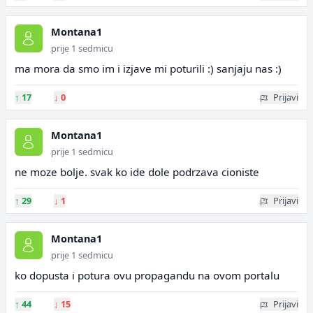
Montana1
prije 1 sedmicu
ma mora da smo im i izjave mi poturili :) sanjaju nas :)
↑
17
↓
0
Prijavi
Montana1
prije 1 sedmicu
ne moze bolje. svak ko ide dole podrzava cioniste
↑
29
↓
1
Prijavi
Montana1
prije 1 sedmicu
ko dopusta i potura ovu propagandu na ovom portalu
↑
44
↓
15
Prijavi