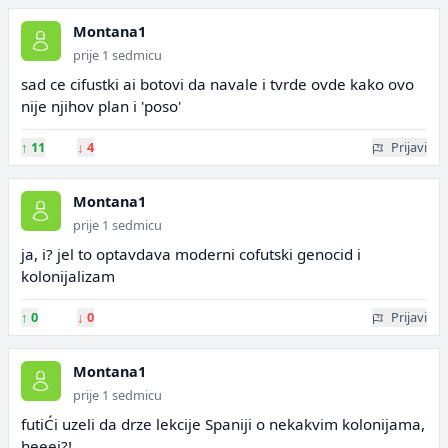
Montana1
prije 1 sedmicu
sad ce cifustki ai botovi da navale i tvrde ovde kako ovo
nije njihov plan i 'poso'
↑
11
↓
4
Prijavi
Montana1
prije 1 sedmicu
ja, i? jel to optavdava moderni cofutski genocid i
kolonijalizam
↑
0
↓
0
Prijavi
Montana1
prije 1 sedmicu
futiĆi uzeli da drze lekcije Spaniji o nekakvim kolonijama,
heeej?!