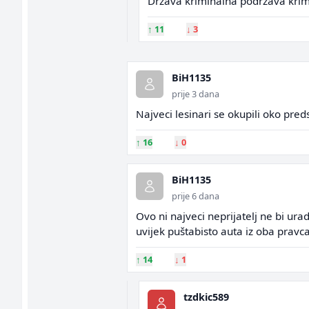
Država kriminalna podržava krim
↑
11
↓
3
BiH1135
prije 3 dana
Najveci lesinari se okupili oko pred
↑
16
↓
0
BiH1135
prije 6 dana
Ovo ni najveci neprijatelj ne bi urad
uvijek puštabisto auta iz oba pravc
↑
14
↓
1
tzdkic589