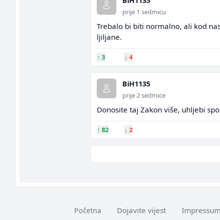
BiH1135
prije 1 sedmicu
Trebalo bi biti normalno, ali kod n
ljiljane.
↑
3
↓
4
BiH1135
prije 2 sedmice
Donosite taj Zakon više, uhljebi spo
↑
82
↓
2
Dojavite vijest
Impressu
Početna