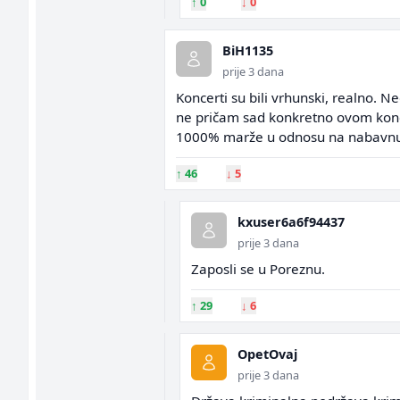
↑
0
↓
0
BiH1135
prije 3 dana
Koncerti su bili vrhunski, realno. 
ne pričam sad konkretno ovom konc
1000% marže u odnosu na nabavnu c
↑
46
↓
5
kxuser6a6f94437
prije 3 dana
Zaposli se u Poreznu.
↑
29
↓
6
OpetOvaj
prije 3 dana