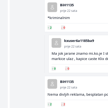
BiH1135
prije 22 sata
*kriminalnim
↑
2
↓
0
kxuser6a1185ba9
prije 22 sata
Ma jok jarane znamo mi.ko.je I s
markice ulaz , kapice caste Klix d
↑
0
↓
0
BiH1135
prije 22 sata
Nema divljih reklama, besplatan po
↑
2
↓
2