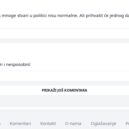
as mnoge stvari u politici nisu normalne. Ali prihvatit će jednog
ri i nesposobni!
PRIKAŽI JOŠ KOMENTARA
m
Komentari
Kontakt
O nama
Oglašavanje
P