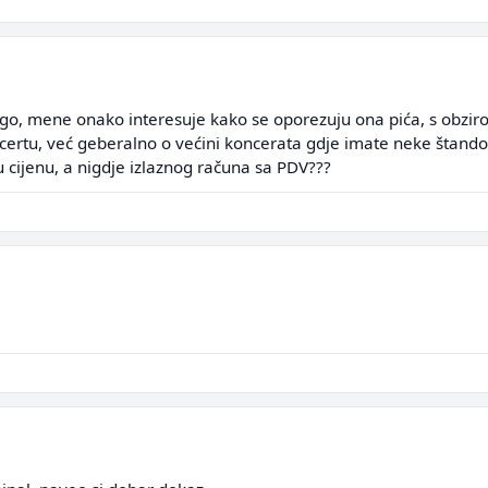
Nego, mene onako interesuje kako se oporezuju ona pića, s obzir
ertu, već geberalno o većini koncerata gdje imate neke štando
ijenu, a nigdje izlaznog računa sa PDV???