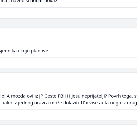
inal, naveo si dobar dokaz
sjednika i kuju planove.
io! A mozda ovi iz JP Ceste FBiH i jesu neprijatelji? Povrh toga, 
a, iako iz jednog oravca može dolaziti 10x vise auta nego iz dru