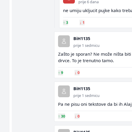
prije 6 dana
ne umiju ukljucit pujke kako treb
↑
3
↓
1
BiH1135
prije 1 sedmicu
Zašto je sporan? Ne može ništa biti
drvce. To je trenutno tamo.
↑
9
↓
0
BiH1135
prije 1 sedmicu
Pa ne pisu oni tekstove da bi ih Alaj
↑
30
↓
0