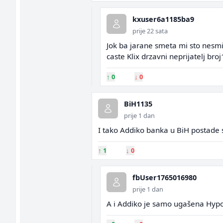
kxuser6a1185ba9
prije 22 sata
Jok ba jarane smeta mi sto nesmi
caste Klix drzavni neprijatelj broj
↑
0
↓
0
BiH1135
prije 1 dan
I tako Addiko banka u BiH postade 
↑
1
↓
0
fbUser1765016980
prije 1 dan
A i Addiko je samo ugašena Hypo