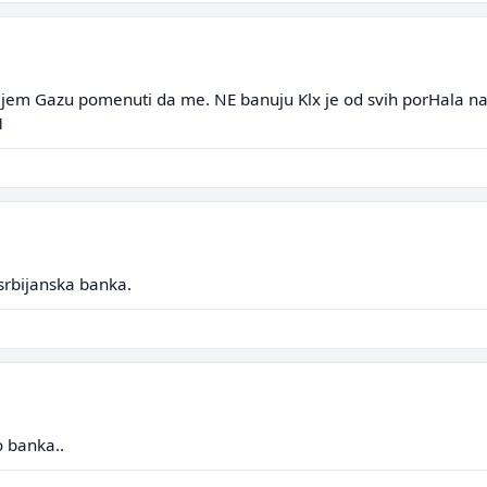
jem Gazu pomenuti da me. NE banuju Klx je od svih porHala najp
1
srbijanska banka.
 banka..