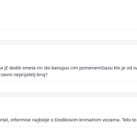
ta jE dodik smeta mi sto banujuu cim pomenemGazu Klx je od sv
rzavni neprijatelj broj1
rtal, informise najbolje o Dodikovim krimalnim vezama. Tebi t