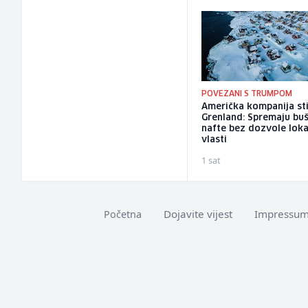
POVEZANI S TRUMPOM
Američka kompanija sti
Grenland: Spremaju bu
nafte bez dozvole loka
vlasti
1 sat
Dojavite vijest
Impressu
Početna