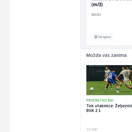
administraciju (m/ž)
(m/ž)
Ekopak
BASH
Sarajevo
Sarajevo
Možda vas zanima
PRVENSTVO BIH
Tok utakmice: Željeznič
BSK 2:1
13 sati