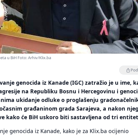
iteta u BiH Foto: Arhiv/Klix.ba
Podi
živanje genocida iz Kanade (IGC) zatražio je u ime, 
 agresije na Republiku Bosnu i Hercegovinu i genoc
nima ukidanje odluke o proglašenju gradonačelni
očasnim građaninom grada Sarajeva, a nakon nje
e kako će BiH uskoro biti sastavljena od tri entitet
vanje genocida iz Kanade, kako je za Klix.ba ocijenio