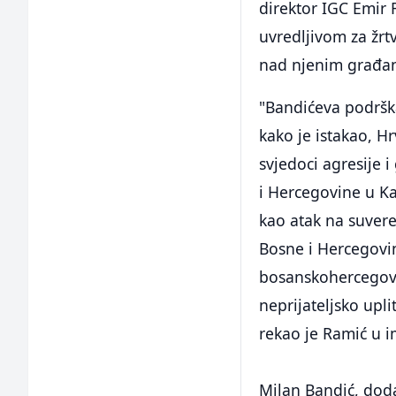
direktor IGC Emir 
uvredljivom za žrt
nad njenim građa
"Bandićeva podrška
kako je istakao, H
svjedoci agresije i
i Hercegovine u K
kao atak na suveren
Bosne i Hercegovin
bosanskohercegovač
neprijateljsko upli
rekao je Ramić u i
Milan Bandić, doda