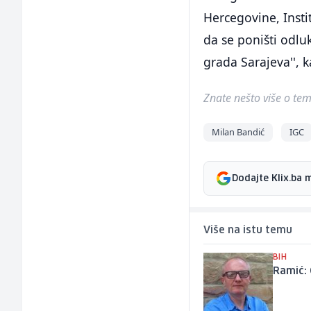
Hercegovine, Insti
da se poništi odl
grada Sarajeva'', 
Znate nešto više o temi 
Milan Bandić
IGC
Dodajte Klix.ba 
Više na istu temu
BIH
Ramić: 