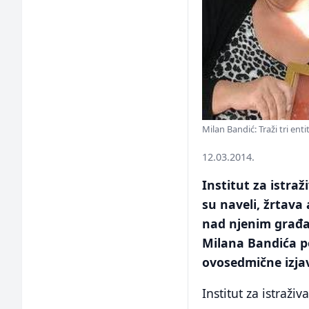
Milan Bandić: Traži tri ent
12.03.2014.
Institut za istra
su naveli, žrtava
nad njenim građa
Milana Bandića p
ovosedmične izjav
Institut za istraži