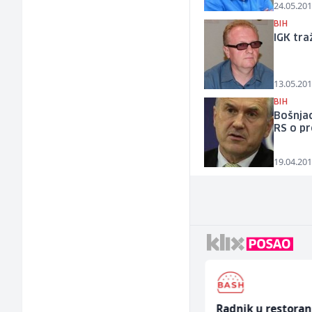
24.05.201
BIH
IGK tra
13.05.201
BIH
Bošnjac
RS o pr
19.04.201
Asistent za
Radnik u restora