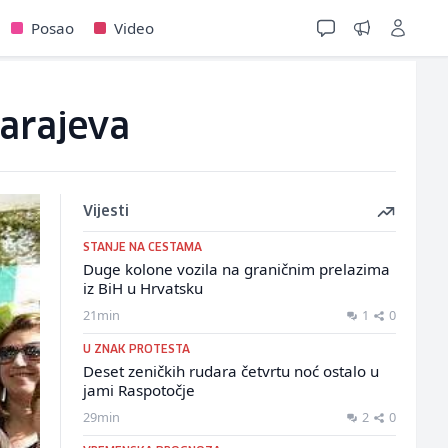
Posao
Video
Sarajeva
Vijesti
STANJE NA CESTAMA
Duge kolone vozila na graničnim prelazima
iz BiH u Hrvatsku
21min
1
0
U ZNAK PROTESTA
Deset zeničkih rudara četvrtu noć ostalo u
jami Raspotočje
29min
2
0