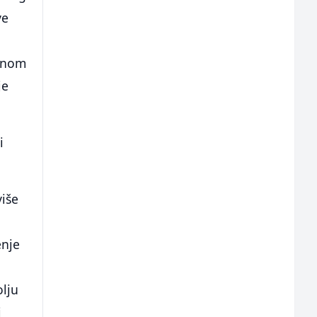
ve
ičnom
je
i
više
enje
olju
i