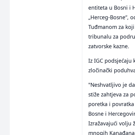
entiteta u Bosni i
„Herceg-Bosne“, o
Tuđmanom za koji 
tribunalu za podru
zatvorske kazne.
Iz IGC podsjećaju 
zločinački poduhva
"Neshvatljivo je d
stiže zahtjeva za
poretka i povratk
Bosne i Hercegovi
Izražavajući volju 
mnogih Kanađana i 