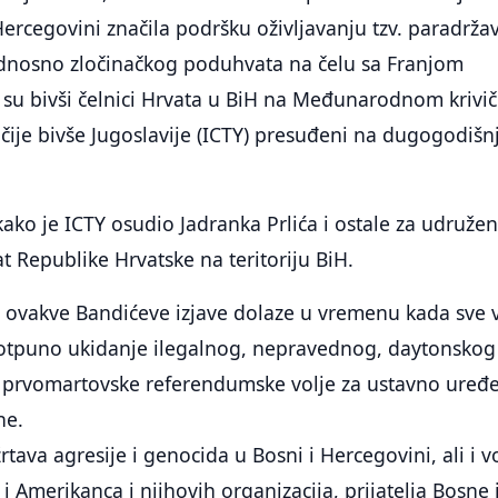
 Hercegovini značila podršku oživljavanju tzv. paradrža
dnosno zločinačkog poduhvata na čelu sa Franjom
su bivši čelnici Hrvata u BiH na Međunarodnom kriv
čije bivše Jugoslavije (ICTY) presuđeni na dugogodišn
kako je ICTY osudio Jadranka Prlića i ostale za udružen
t Republike Hrvatske na teritoriju BiH.
a ovakve Bandićeve izjave dolaze u vremenu kada sve 
 potpuno ukidanje ilegalnog, nepravednog, daytonskog
a prvomartovske referendumske volje za ustavno uređ
ne.
žrtava agresije i genocida u Bosni i Hercegovini, ali i v
Amerikanca i njihovih organizacija, prijatelja Bosne 