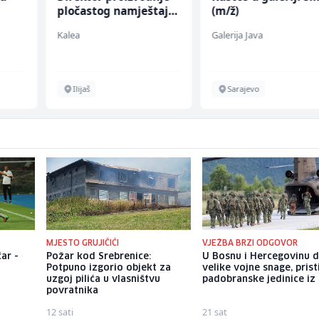
pločastog namještaja
(m/ž)
(m/ž)
Kalea
Galerija Java
Ilijaš
Sarajevo
MJESTO GRUJIČIĆI
VJEŽBA BRZI ODGOVOR
ar -
Požar kod Srebrenice:
U Bosnu i Hercegovinu 
Potpuno izgorio objekt za
velike vojne snage, prist
uzgoj pilića u vlasništvu
padobranske jedinice iz I
povratnika
12 sati
21 sat