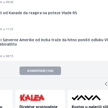
4. u 09:30
ži od Kanade da reagira na poteze Vlade RS
4. u 11:23
i Sjeverne Amerike od Inzka traže da hitno poništi odluku V
ebivalištu
4. u 08:15
KOMENTARI (124)
nu
Direktor proizvodnje
Kustos u galeriji sl