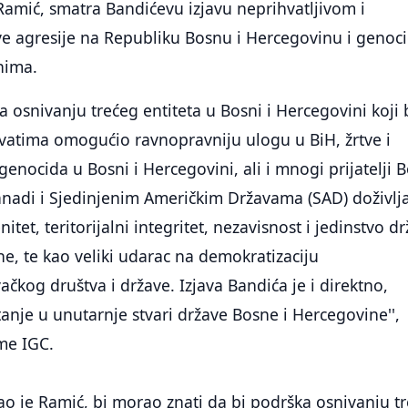
Ramić, smatra Bandićevu izjavu neprihvatljivom i
ve agresije na Republiku Bosnu i Hercegovinu i genoc
nima.
 osnivanju trećeg entiteta u Bosni i Hercegovini koji b
rvatima omogućio ravnopravniju ulogu u BiH, žrtve i
 genocida u Bosni i Hercegovini, ali i mnogi prijatelji 
anadi i Sjedinjenim Američkim Državama (SAD) doživlj
itet, teritorijalni integritet, nezavisnost i jedinstvo d
e, te kao veliki udarac na demokratizaciju
kog društva i države. Izjava Bandića je i direktno,
tanje u unutarnje stvari države Bosne i Hercegovine'',
me IGC.
o je Ramić, bi morao znati da bi podrška osnivanju t