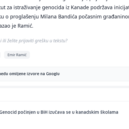
tut za istraživanje genocida iz Kanade podržava inicija
uku o proglašenju Milana Bandića počasnim građanin
kazao je Ramić.
ili želite prijaviti grešku u tekstu?
Emir Ramić
među omiljene izvore na Googlu
Genocid počinjen u BiH izučava se u kanadskim školama