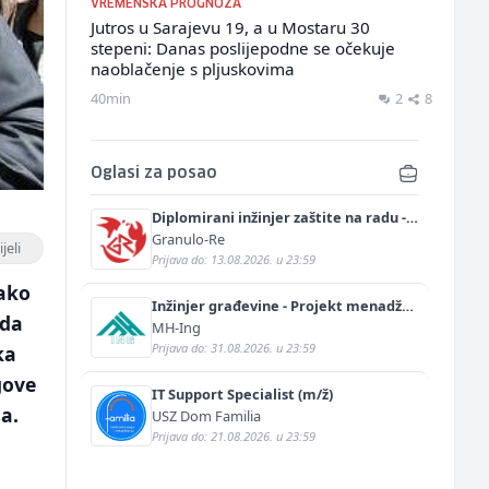
VREMENSKA PROGNOZA
Jutros u Sarajevu 19, a u Mostaru 30
stepeni: Danas poslijepodne se očekuje
naoblačenje s pljuskovima
40min
2
8
Oglasi za posao
Diplomirani inžinjer zaštite na radu -
Bachelor inžinjer sigurnosti i pomoći
Granulo-Re
jeli
(m/ž)
Prijava do: 13.08.2026. u 23:59
kako
Inžinjer građevine - Projekt menadžer
ida
(m/ž)
MH-Ing
Prijava do: 31.08.2026. u 23:59
ka
gove
IT Support Specialist (m/ž)
a.
USZ Dom Familia
Prijava do: 21.08.2026. u 23:59