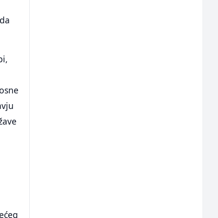
ida
i,
Bosne
avju
ržave
rećeg