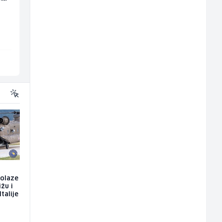
(m/ž)
(m/ž)
Mountain
Irion Argerr
Sarajevo
Vogošća
dolaze
ižu i
talije