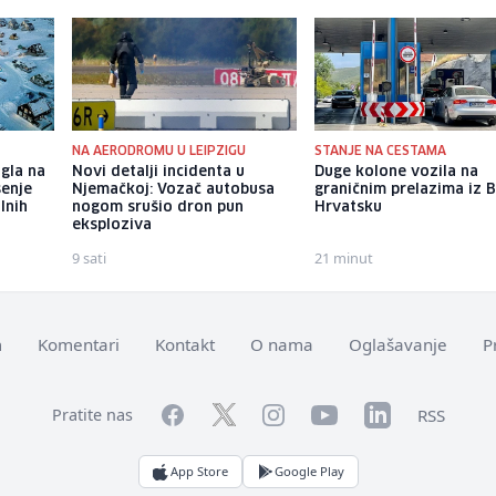
NA AERODROMU U LEIPZIGU
STANJE NA CESTAMA
gla na
Novi detalji incidenta u
Duge kolone vozila na
šenje
Njemačkoj: Vozač autobusa
graničnim prelazima iz B
lnih
nogom srušio dron pun
Hrvatsku
eksploziva
9 sati
21 minut
m
Komentari
Kontakt
O nama
Oglašavanje
P
Facebook
YouTube
LinkedIn
Twitter
Instagram
RSS
Pratite nas
App Store
Google Play