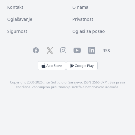
Kontakt
O nama
Oglašavanje
Privatnost
Sigurnost
Oglasi za posao
Facebook
YouTube
LinkedIn
Twitter
Instagram
RSS
App Store
Google Play
Copyright 2000-2026 InterSoft d.o.o. Sarajevo. ISSN 2566-3771. Sva prava
zadržana. Zabranjeno preuzimanje sadržaja bez dozvole izdavača.