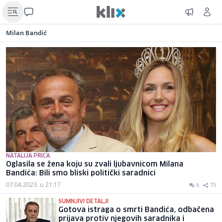
Milan Bandić
NATALIJA PRICA
Oglasila se žena koju su zvali ljubavnicom Milana
Bandića: Bili smo bliski politički saradnici
07.04.2023. u 21:17
6
75
SUMNJIVI DETALJI
Gotova istraga o smrti Bandića, odbačena
prijava protiv njegovih saradnika i