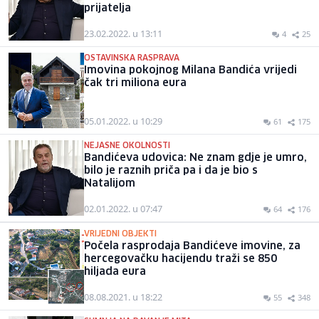
prijatelja
23.02.2022. u 13:11
4
25
OSTAVINSKA RASPRAVA
Imovina pokojnog Milana Bandića vrijedi
čak tri miliona eura
05.01.2022. u 10:29
61
175
NEJASNE OKOLNOSTI
Bandićeva udovica: Ne znam gdje je umro,
bilo je raznih priča pa i da je bio s
Natalijom
02.01.2022. u 07:47
64
176
VRIJEDNI OBJEKTI
Počela rasprodaja Bandićeve imovine, za
hercegovačku hacijendu traži se 850
hiljada eura
08.08.2021. u 18:22
55
348