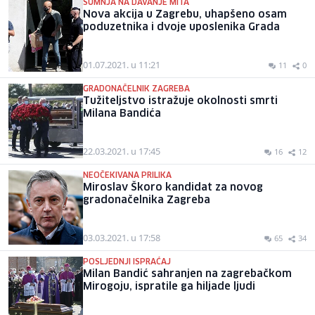
SUMNJA NA DAVANJE MITA
Nova akcija u Zagrebu, uhapšeno osam
poduzetnika i dvoje uposlenika Grada
01.07.2021. u 11:21
11
0
GRADONAČELNIK ZAGREBA
Tužiteljstvo istražuje okolnosti smrti
Milana Bandića
22.03.2021. u 17:45
16
12
NEOČEKIVANA PRILIKA
Miroslav Škoro kandidat za novog
gradonačelnika Zagreba
03.03.2021. u 17:58
65
34
POSLJEDNJI ISPRAĆAJ
Milan Bandić sahranjen na zagrebačkom
Mirogoju, ispratile ga hiljade ljudi