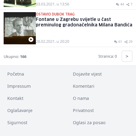
03.03.2021. u 13:56
44
7
OSTAVIO DUBOK TRAG
Fontane u Zagrebu svijetle u čast
preminulog gradonačelnika Milana Bandića
28.02.2021. u 20:20
61
29
>
Stranica: 0
Ukupno:
166
Početna
Dojavite vijest
Impressum
Komentari
Kontakt
O nama
Oglašavanje
Privatnost
Sigurnost
Oglasi za posao