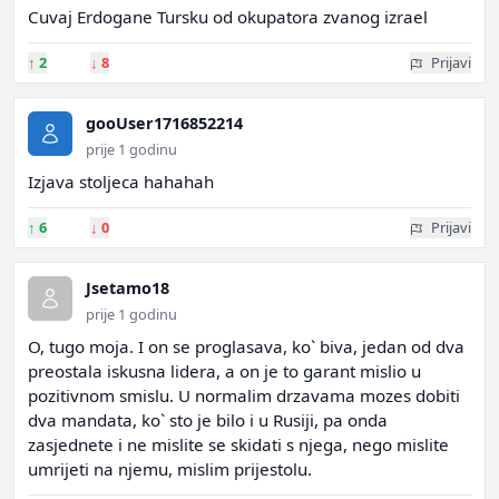
Cuvaj Erdogane Tursku od okupatora zvanog izrael
↑
2
↓
8
Prijavi
gooUser1716852214
prije 1 godinu
Izjava stoljeca hahahah
↑
6
↓
0
Prijavi
Jsetamo18
prije 1 godinu
O, tugo moja. I on se proglasava, ko` biva, jedan od dva
preostala iskusna lidera, a on je to garant mislio u
pozitivnom smislu. U normalim drzavama mozes dobiti
dva mandata, ko` sto je bilo i u Rusiji, pa onda
zasjednete i ne mislite se skidati s njega, nego mislite
umrijeti na njemu, mislim prijestolu.