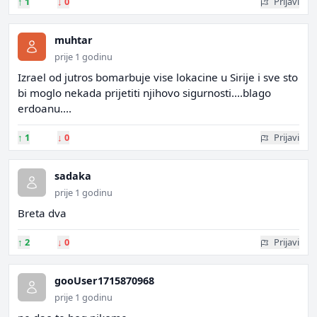
↑
1
↓
0
Prijavi
muhtar
prije 1 godinu
Izrael od jutros bomarbuje vise lokacine u Sirije i sve sto
bi moglo nekada prijetiti njihovo sigurnosti....blago
erdoanu....
↑
1
↓
0
Prijavi
sadaka
prije 1 godinu
Breta dva
↑
2
↓
0
Prijavi
gooUser1715870968
prije 1 godinu