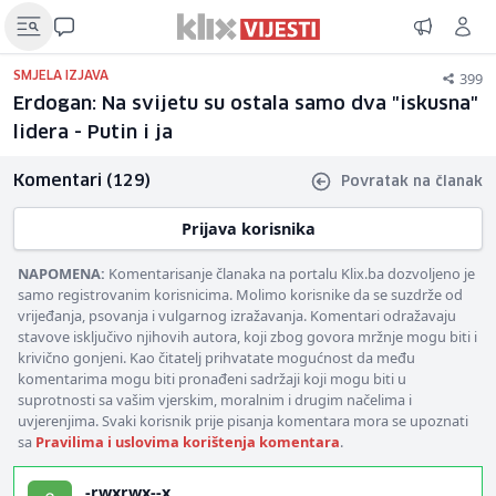
399
SMJELA IZJAVA
Erdogan: Na svijetu su ostala samo dva "iskusna"
lidera - Putin i ja
Komentari (129)
Povratak na članak
Prijava korisnika
NAPOMENA:
Komentarisanje članaka na portalu Klix.ba dozvoljeno je
samo registrovanim korisnicima. Molimo korisnike da se suzdrže od
vrijeđanja, psovanja i vulgarnog izražavanja. Komentari odražavaju
stavove isključivo njihovih autora, koji zbog govora mržnje mogu biti i
krivično gonjeni. Kao čitatelj prihvatate mogućnost da među
komentarima mogu biti pronađeni sadržaji koji mogu biti u
suprotnosti sa vašim vjerskim, moralnim i drugim načelima i
uvjerenjima. Svaki korisnik prije pisanja komentara mora se upoznati
sa
Pravilima i uslovima korištenja komentara
.
-rwxrwx--x