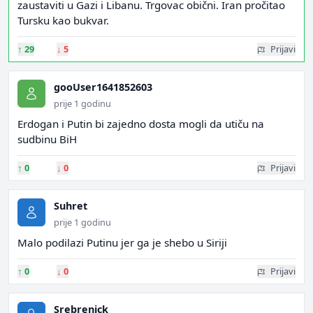
zaustaviti u Gazi i Libanu. Trgovac obični. Iran pročitao
Tursku kao bukvar.
↑
29
↓
5
Prijavi
gooUser1641852603
prije 1 godinu
Erdogan i Putin bi zajedno dosta mogli da utiču na
sudbinu BiH
↑
0
↓
0
Prijavi
Suhret
prije 1 godinu
Malo podilazi Putinu jer ga je shebo u Siriji
↑
0
↓
0
Prijavi
Srebrenick