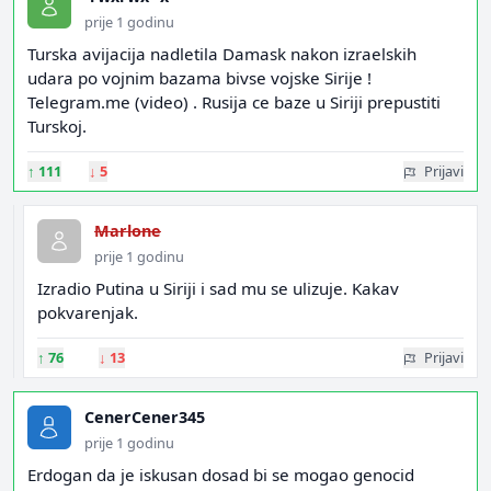
prije 1 godinu
Turska avijacija nadletila Damask nakon izraelskih
udara po vojnim bazama bivse vojske Sirije !
Telegram.me (video) . Rusija ce baze u Siriji prepustiti
Turskoj.
↑
111
↓
5
Prijavi
Marlone
prije 1 godinu
Izradio Putina u Siriji i sad mu se ulizuje. Kakav
pokvarenjak.
↑
76
↓
13
Prijavi
CenerCener345
prije 1 godinu
Erdogan da je iskusan dosad bi se mogao genocid