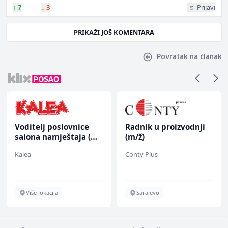
↑
7
↓
3
Prijavi
PRIKAŽI JOŠ KOMENTARA
Povratak na članak
Voditelj poslovnice
Radnik u proizvodnji
salona namještaja (m/
(m/ž)
ž)
Kalea
Conty Plus
Više lokacija
Sarajevo