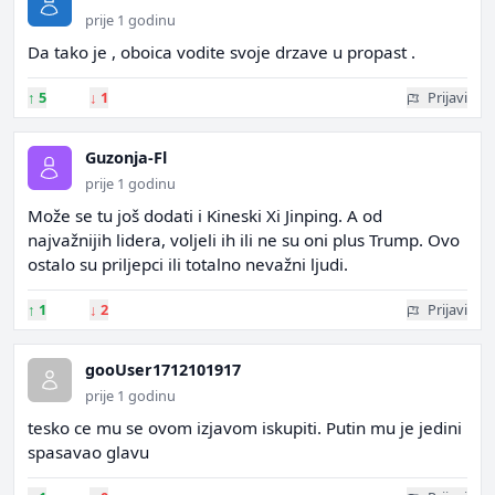
prije 1 godinu
Da tako je , oboica vodite svoje drzave u propast .
↑
5
↓
1
Prijavi
Guzonja-Fl
prije 1 godinu
Može se tu još dodati i Kineski Xi Jinping. A od
najvažnijih lidera, voljeli ih ili ne su oni plus Trump. Ovo
ostalo su priljepci ili totalno nevažni ljudi.
↑
1
↓
2
Prijavi
gooUser1712101917
prije 1 godinu
tesko ce mu se ovom izjavom iskupiti. Putin mu je jedini
spasavao glavu