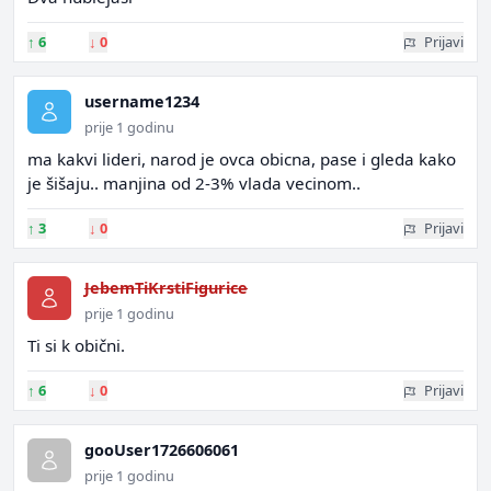
↑
6
↓
0
Prijavi
username1234
prije 1 godinu
ma kakvi lideri, narod je ovca obicna, pase i gleda kako
je šišaju.. manjina od 2-3% vlada vecinom..
↑
3
↓
0
Prijavi
JebemTiKrstiFigurice
prije 1 godinu
Ti si k obični.
↑
6
↓
0
Prijavi
gooUser1726606061
prije 1 godinu