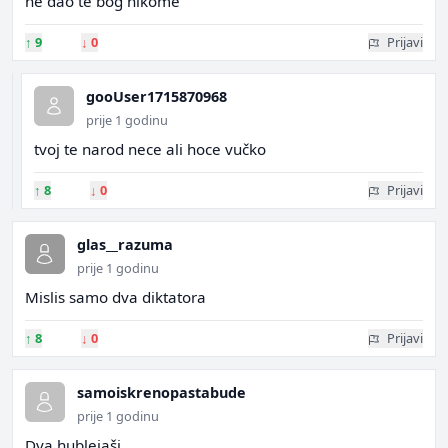
ne dao te bog nikome
↑
9
↓
0
Prijavi
gooUser1715870968
prije 1 godinu
tvoj te narod nece ali hoce vučko
↑
8
↓
0
Prijavi
glas__razuma
prije 1 godinu
Mislis samo dva diktatora
↑
8
↓
0
Prijavi
samoiskrenopastabude
prije 1 godinu
Dva hublejaši