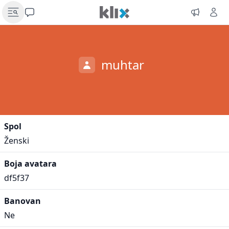
muhtar
Spol
Ženski
Boja avatara
df5f37
Banovan
Ne