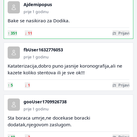
Ajdemipopus
prije 1 godinu
Bake se nasikirao za Dodika.
↑
351
↓
11
Prijavi
fbUser1632776053
prije 1 godinu
Kataterizacija,dobro puno jasnije koronografija,ali ne
kazete koliko stentova ili je sve ok!!!
↑
5
↓
1
Prijavi
gooUser1709926738
prije 1 godinu
Sta boraca umrje,ne docekase boracki
dodatak,njegovom zaslugom.