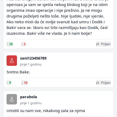
operisao ja sam se sjetila nekog bliskog koji je na istim
organima imao operacije i nije preživio. Ja ne mogu
drugima poželjeti nešto loše. Nije ljudski, nije vjerski.
Ako neko misli da će ovdje svanuti kad umru i Dodik i
Bakir vara se. Skoro svi Srbi razmišljaju kao Dodik, čast
izuzecima. Bakir više ne vlada. Je li nam bolje?
↑
26
↓
2
Prijavi
sani123456789
prije 1 godinu
Sretno Bake.
↑
9
↓
10
Prijavi
parabola
prije 1 godinu
Unistili su nam sve, nikakvog zala za njima