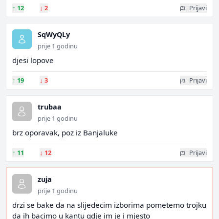
↑
12
↓
2
Prijavi
SqWyQLy
prije 1 godinu
djesi lopove
↑
19
↓
3
Prijavi
trubaa
prije 1 godinu
brz oporavak, poz iz Banjaluke
↑
11
↓
12
Prijavi
zuja
prije 1 godinu
drzi se bake da na slijedecim izborima pometemo trojku
da ih bacimo u kantu gdje im je i mjesto