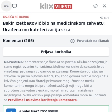
491
OSJEĆA SE DOBRO
Bakir Izetbegović bio na medicinskom zahvatu:
Urađena mu kateterizacija srca
Komentari (265)
Povratak na članak
Prijava korisnika
NAPOMENA:
Komentarisanje članaka na portalu Klix.ba dozvoljeno je
samo registrovanim korisnicima. Molimo korisnike da se suzdrže od
vrijeđanja, psovanja i vulgarnog izražavanja. Komentari odražavaju
stavove isključivo njihovih autora, koji zbog govora mržnje mogu biti i
krivično gonjeni. Kao čitatelj prihvatate mogućnost da među
komentarima mogu biti pronađeni sadržaji koji mogu biti u
suprotnosti sa vašim vjerskim, moralnim i drugim načelima i
uvjerenjima. Svaki korisnik prije pisanja komentara mora se upoznati
sa
Pravilima i uslovima korištenja komentara
.
appleUser1705190838