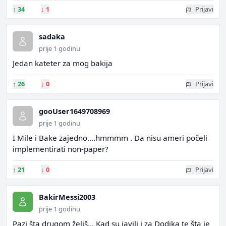
↑
34
↓
1
Prijavi
sadaka
prije 1 godinu
Jedan kateter za mog bakija
↑
26
↓
0
Prijavi
gooUser1649708969
prije 1 godinu
I Mile i Bake zajedno....hmmmm . Da nisu ameri počeli
implementirati non-paper?
↑
21
↓
0
Prijavi
BakirMessi2003
prije 1 godinu
Pazi šta drugom želiš... Kad su javili i za Dodika te šta je