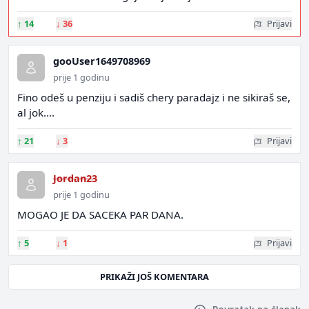
↑
14
↓
36
Prijavi
gooUser1649708969
prije 1 godinu
Fino odeš u penziju i sadiš chery paradajz i ne sikiraš se,
al jok....
↑
21
↓
3
Prijavi
Jordan23
prije 1 godinu
MOGAO JE DA SACEKA PAR DANA.
↑
5
↓
1
Prijavi
PRIKAŽI JOŠ KOMENTARA