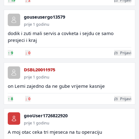
↑
19
↓
2
Prijavi
gouseusergo13579
prije 1 godinu
dodik i zuti mali servis a covketa i sejdu ce samo
presjeci i kraj
↑
9
↓
0
Prijavi
DSBL20011975
prije 1 godinu
on Lemi zajedno da ne gube vrijeme kasnije
↑
8
↓
0
Prijavi
gooUser1726822920
prije 1 godinu
A moj otac ceka tri mjeseca na tu operaciju