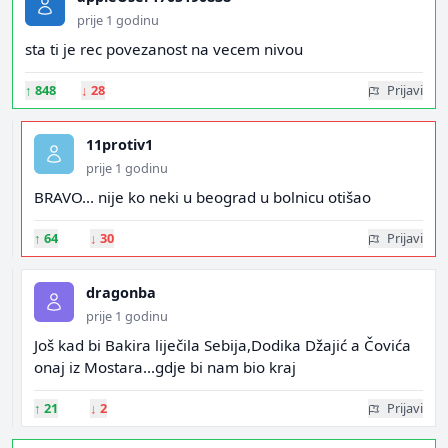
prije 1 godinu
sta ti je rec povezanost na vecem nivou
↑
848
↓
28
Prijavi
11protiv1
prije 1 godinu
BRAVO... nije ko neki u beograd u bolnicu otišao
↑
64
↓
30
Prijavi
dragonba
prije 1 godinu
Još kad bi Bakira liječila Sebija,Dodika Džajić a Čovića
onaj iz Mostara...gdje bi nam bio kraj
↑
21
↓
2
Prijavi