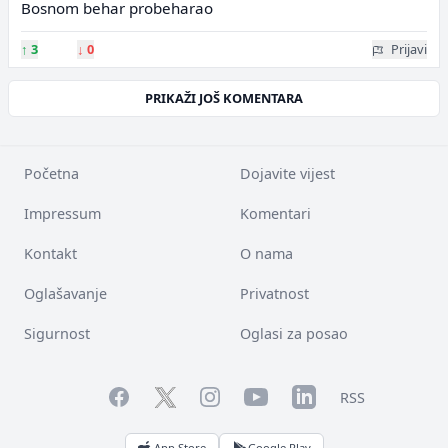
Bosnom behar probeharao
↑
3
↓
0
Prijavi
PRIKAŽI JOŠ KOMENTARA
Početna
Dojavite vijest
Impressum
Komentari
Kontakt
O nama
Oglašavanje
Privatnost
Sigurnost
Oglasi za posao
Facebook
YouTube
LinkedIn
Twitter
Instagram
RSS
App Store
Google Play