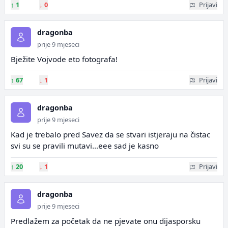
↑
1
↓
0
Prijavi
dragonba
prije 9 mjeseci
Bježite Vojvode eto fotografa!
↑
67
↓
1
Prijavi
dragonba
prije 9 mjeseci
Kad je trebalo pred Savez da se stvari istjeraju na čistac
svi su se pravili mutavi...eee sad je kasno
↑
20
↓
1
Prijavi
dragonba
prije 9 mjeseci
Predlažem za početak da ne pjevate onu dijasporsku