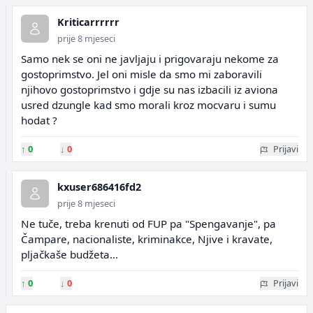
Kriticarrrrrr
prije 8 mjeseci
Samo nek se oni ne javljaju i prigovaraju nekome za
gostoprimstvo. Jel oni misle da smo mi zaboravili
njihovo gostoprimstvo i gdje su nas izbacili iz aviona
usred dzungle kad smo morali kroz mocvaru i sumu
hodat ?
↑
0
↓
0
Prijavi
kxuser686416fd2
prije 8 mjeseci
Ne tuče, treba krenuti od FUP pa "Spengavanje", pa
Čampare, nacionaliste, kriminakce, Njive i kravate,
pljačkaše budžeta...
↑
0
↓
0
Prijavi