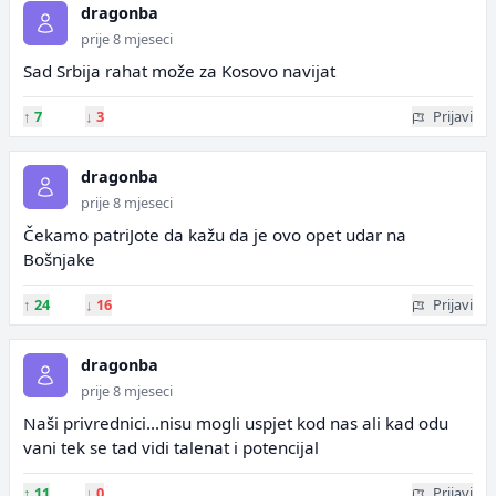
dragonba
prije 8 mjeseci
Sad Srbija rahat može za Kosovo navijat
↑
7
↓
3
Prijavi
dragonba
prije 8 mjeseci
Čekamo patriJote da kažu da je ovo opet udar na
Bošnjake
↑
24
↓
16
Prijavi
dragonba
prije 8 mjeseci
Naši privrednici...nisu mogli uspjet kod nas ali kad odu
vani tek se tad vidi talenat i potencijal
↑
11
↓
0
Prijavi