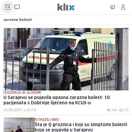
zarazne bolesti
IZAZIVAJU JE GLODARI
U Sarajevu se pojavila opasna zarazna bolest: 10
pacijenata s Dobrinje liječeno na KCUS-u
22.05.2025. u 22:18
145
570
ISTRAŽILI SMO
Šta je Q groznica i koji su simptomi bolesti
koja se pojavila u Sarajevu