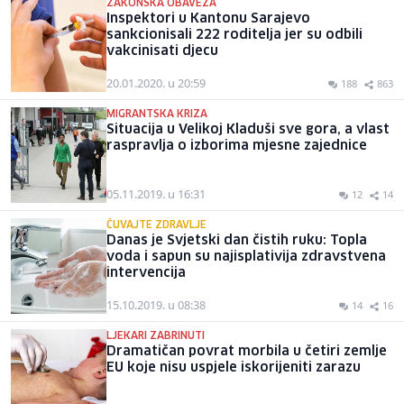
ZAKONSKA OBAVEZA
Inspektori u Kantonu Sarajevo
sankcionisali 222 roditelja jer su odbili
vakcinisati djecu
20.01.2020. u 20:59
188
863
MIGRANTSKA KRIZA
Situacija u Velikoj Kladuši sve gora, a vlast
raspravlja o izborima mjesne zajednice
05.11.2019. u 16:31
12
14
ČUVAJTE ZDRAVLJE
Danas je Svjetski dan čistih ruku: Topla
voda i sapun su najisplativija zdravstvena
intervencija
15.10.2019. u 08:38
14
16
LJEKARI ZABRINUTI
Dramatičan povrat morbila u četiri zemlje
EU koje nisu uspjele iskorijeniti zarazu