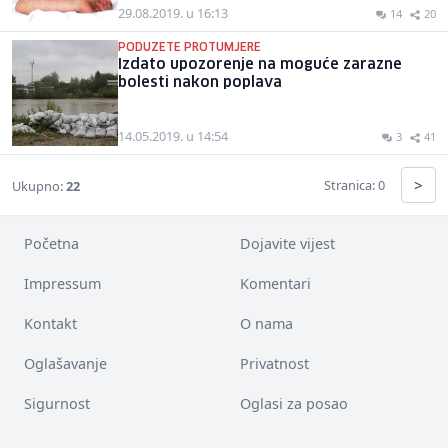
29.08.2019. u 16:13
14
20
PODUZETE PROTUMJERE
Izdato upozorenje na moguće zarazne
bolesti nakon poplava
14.05.2019. u 14:54
3
41
>
Stranica: 0
Ukupno:
22
Početna
Dojavite vijest
Impressum
Komentari
Kontakt
O nama
Oglašavanje
Privatnost
Sigurnost
Oglasi za posao