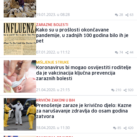
19.01.2023. u 08:28
28
63
ZARAZNE BOLESTI
Kako su u prošlosti okončavane
pandemije, u zadnjih 100 godina bilo ih je
pet
07.01.2022. u 11:12
74
44
MIŠLJENJE STRUKE
Koronavirus bi mogao osvijestiti roditelje
da je vakcinacija ključna prevencija
zaraznih bolesti
21.04.2020. u 21:15
210
920
KRIVIČNI ZAKONI U BIH
Prenošenje zaraze je krivično djelo: Kazne
za narušavanje zdravlja do osam godina
zatvora
18.04.2020. u 11:30
85
420