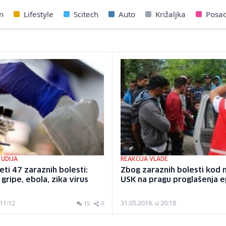
n
Lifestyle
Scitech
Auto
Križaljka
Posa
TUDIJA
REAKCIJA VLADE
eti 47 zaraznih bolesti:
Zbog zaraznih bolesti kod 
gripe, ebola, zika virus
USK na pragu proglašenja 
 11:12
31.05.2018. u 20:18
15
0