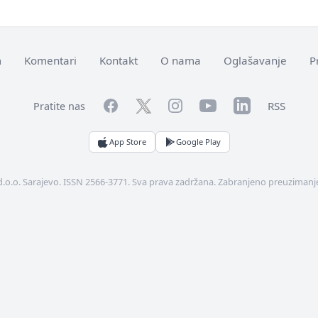
m
Komentari
Kontakt
O nama
Oglašavanje
P
Facebook
YouTube
LinkedIn
Twitter
Instagram
RSS
Pratite nas
App Store
Google Play
d.o.o. Sarajevo. ISSN 2566-3771. Sva prava zadržana. Zabranjeno preuzimanje