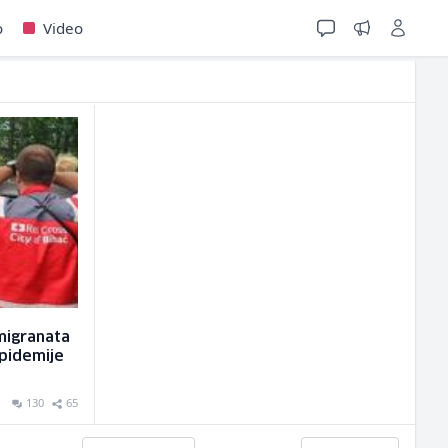
o
Video
migranata
epidemije
130
65