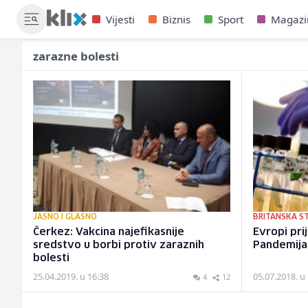
Vijesti
Biznis
Sport
Magazi
zarazne bolesti
JASNO I GLASNO
BRITANSKA S
Čerkez: Vakcina najefikasnije
Evropi prij
sredstvo u borbi protiv zaraznih
Pandemija 
bolesti
25.04.2019. u 16:38
05.07.2018. u
4
12