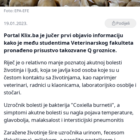
Foto: EPA-EFE
19.01.2023.
Podijeli
Portal Klix.ba je jučer prvi objavio informaciju
kako je među studentima Veterinarskog fakulteta
pronađeno prisustvo takozvane Q groznice.
Riječ je o relativno manje poznatoj akutnoj bolesti
životinja i ljudi, koja se javlja kod osoba koje su u
čestom kontaktu sa životinjama, kao naprimjer
veterinari, radnici u klaonicama, laboratorijsko osoblje i
stočari.
Uzročnik bolesti je bakterija "Coxiella burnetii", a
simptomi akutne bolesti su nagla pojava temperature,
glavobolja, malaksalost i intersticijski pneumonitis
Zaražene životinje šire uzročnika urinom, fecesom
(fekalijama), mlijekom, a naročito posteljicom i