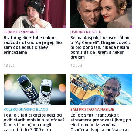
ISKRENO PRIZNANJE
USKORO NA SFF-U
Brat Angeline Jolie nakon
Selma Alispahić ususret filmu
razvoda otkrio da je gej: Bio
o "Ay Carmeli": Dragan Jovičić
sam opsjednut Disney
bi bio ponosan; nikada nisam
princezama
pomislila da igram s nekim
drugim
13 sati
12 sati
KOLEKCIONARSKO BLAGO
SAM PRISTAO NA NASILJE
I dalje u ladici držite neki od
Epilog smrti francuskog
ovih starih mobilnih telefona?
streamera prepoznatljivog po
Danas bi na njima mogli
ekstremnim izazovima:
zaraditi i do 3.000 eura
Osuđena dvojica muškaraca