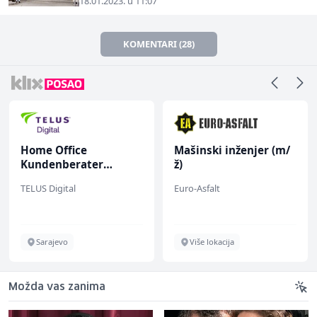
18.01.2023. u 11:07
KOMENTARI (28)
Home Office
Mašinski inženjer (m/
Kundenberater
ž)
(m/w/d) für ein
TELUS Digital
Euro-Asfalt
renommiertes
Schuhunternehmen
Sarajevo
Više lokacija
Možda vas zanima