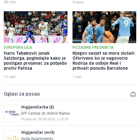
48 min
4 sata
EVROPSKA LIGA
POZADINA PREOKRETA
Haris Tabaković junak
Njegov savjet se mora slušati:
Salzburga, pogledajte kako je
Otkriveno ko je nagovorio
postigao prvijenac za pobjedu
Rodrija da odbije Real i
protiv Pafosa
prihvati ponudu Barcelone
11 sati
1 sat
Oglasi za posao
Higijeničarka (ž)
IVF Centar dr. Admir Rama
Prijava do: 09.08.2026. u 23:59
Higijeničar (m/ž)
Avila Apartments