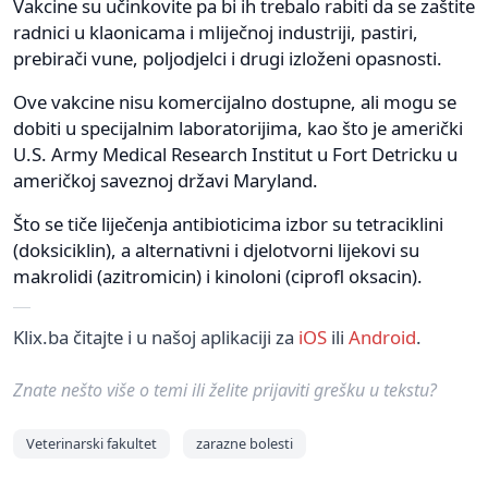
Vakcine su učinkovite pa bi ih trebalo rabiti da se zaštite
radnici u klaonicama i mliječnoj industriji, pastiri,
prebirači vune, poljodjelci i drugi izloženi opasnosti.
Ove vakcine nisu komercijalno dostupne, ali mogu se
dobiti u specijalnim laboratorijima, kao što je američki
U.S. Army Medical Research Institut u Fort Detricku u
američkoj saveznoj državi Maryland.
Što se tiče liječenja antibioticima izbor su tetraciklini
(doksiciklin), a alternativni i djelotvorni lijekovi su
makrolidi (azitromicin) i kinoloni (ciprofl oksacin).
Klix.ba čitajte i u našoj aplikaciji za
iOS
ili
Android
.
Znate nešto više o temi ili želite prijaviti grešku u tekstu?
Veterinarski fakultet
zarazne bolesti