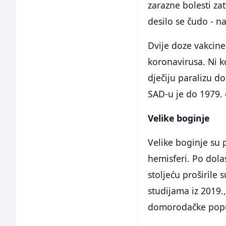
zarazne bolesti za
desilo se čudo - n
Dvije doze vakcine 
koronavirusa. Ni k
dječiju paralizu dob
SAD-u je do 1979. 
Velike boginje
Velike boginje su 
hemisferi. Po dola
stoljeću proširil
studijama iz 2019.
domorodačke popu