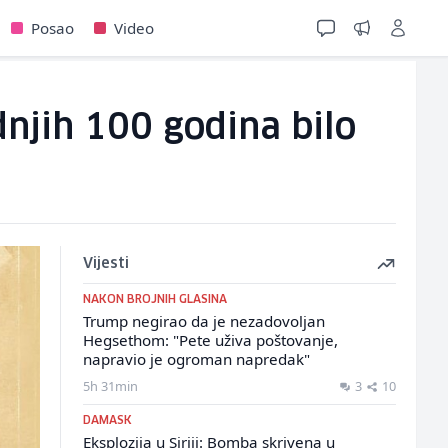
Posao
Video
njih 100 godina bilo
Vijesti
NAKON BROJNIH GLASINA
Trump negirao da je nezadovoljan
Hegsethom: "Pete uživa poštovanje,
napravio je ogroman napredak"
5h 31min
3
10
DAMASK
Eksplozija u Siriji: Bomba skrivena u