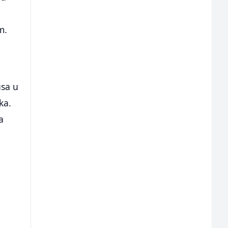
m.
usa u
ka.
a