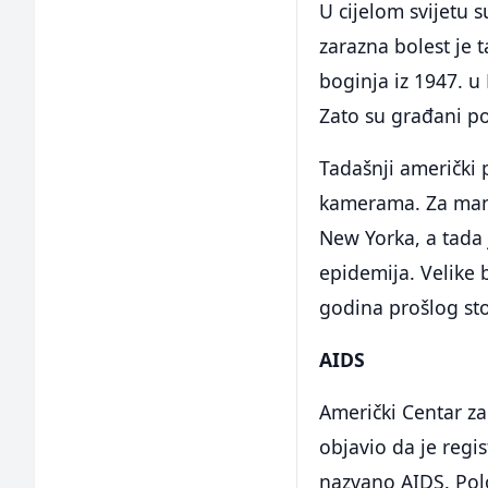
U cijelom svijetu s
zarazna bolest je 
boginja iz 1947. u
Zato su građani p
Tadašnji američki 
kamerama. Za manj
New Yorka, a tada
epidemija. Velike 
godina prošlog sto
AIDS
Američki Centar za
objavio da je regi
nazvano AIDS. Polo