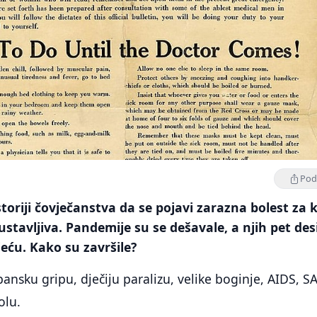
Podi
storiji čovječanstva da se pojavi zarazna bolest za 
ustavljiva. Pandemije su se dešavale, a njih pet des
jeću. Kako su završile?
špansku gripu, dječiju paralizu, velike boginje, AIDS, S
olu.