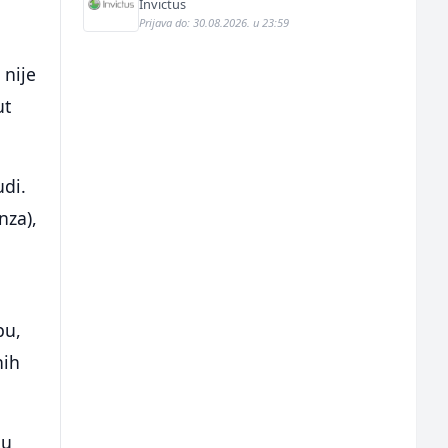
Invictus
Prijava do: 30.08.2026. u 23:59
 nije
ut
udi.
nza),
pu,
nih
du