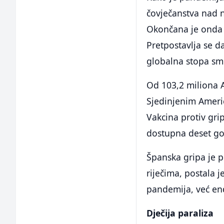
čovječanstva nad n
Okončana je onda k
Pretpostavlja se da
globalna stopa smr
Od 103,2 miliona 
Sjedinjenim Ameri
Vakcina protiv grip
dostupna deset go
Španska gripa je p
riječima, postala 
pandemija, već en
Dječija paraliza