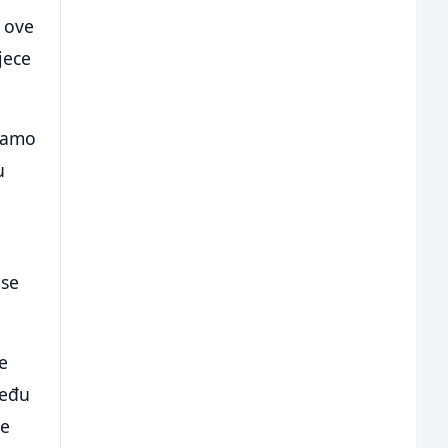
e ove
jece
 Samo
u
 se
e
među
ve