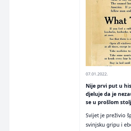
07.01.2022.
Nije prvi put u hi
djeluje da je neza
se u prošlom stol
Svijet je preživio 
svinjsku gripu i eb