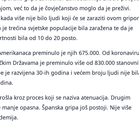
jom, već to da je čovječanstvo moglo da je preživi.
ada više nije bilo ljudi koji će se zaraziti ovom gripo
 je trećina svjetske populacije bila zaražena te da je
tnosti bila od 10 do 20 posto.
Amerikanaca preminulo je njih 675.000. Od koronavir
čkim Državama je preminulo više od 830.000 stanovni
e je razvijena 30-ih godina i većem broju ljudi nije bil
dina.
rošla kroz proces koji se naziva atenuacija. Drugim
je manje opasna. Španska gripa još postoji. Nije više
demija.