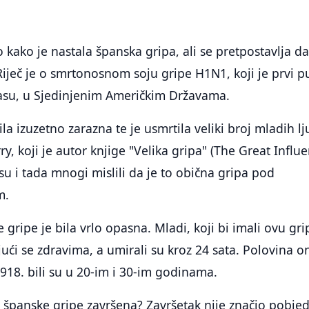
 kako je nastala španska gripa, ali se pretpostavlja da
 Riječ je o smrtonosnom soju gripe H1N1, koji je prvi p
asu, u Sjedinjenim Američkim Državama.
la izuzetno zarazna te je usmrtila veliki broj mladih lj
ry, koji je autor knjige "Velika gripa" (The Great Influe
 i tada mnogi mislili da je to obična gripa pod
m.
gripe je bila vrlo opasna. Mladi, koji bi imali ovu gri
jući se zdravima, a umirali su kroz 24 sata. Polovina o
1918. bili su u 20-im i 30-im godinama.
 španske gripe završena? Završetak nije značio pobje