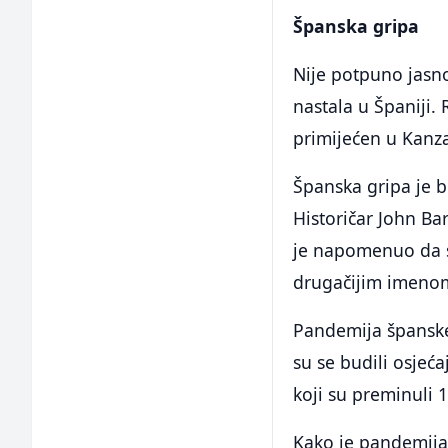
Španska gripa
Nije potpuno jasno
nastala u Španiji.
primijećen u Kanz
Španska gripa je bi
Historičar John Bar
je napomenuo da su
drugačijim imeno
Pandemija španske 
su se budili osjeća
koji su preminuli 
Kako je pandemija