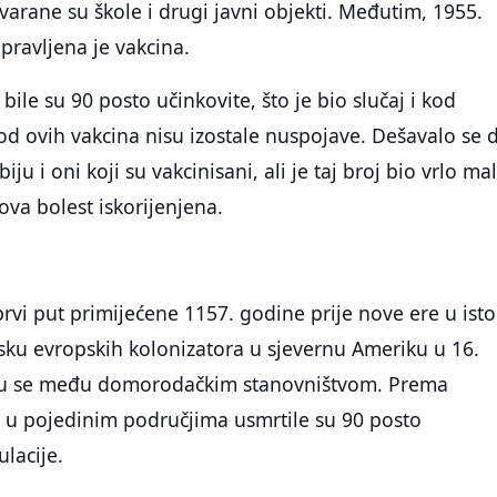
tvarane su škole i drugi javni objekti. Međutim, 1955.
apravljena je vakcina.
bile su 90 posto učinkovite, što je bio slučaj i kod
od ovih vakcina nisu izostale nuspojave. Dešavalo se 
iju i oni koji su vakcinisani, ali je taj broj bio vrlo mal
ova bolest iskorijenjena.
prvi put primijećene 1157. godine prije nove ere u ist
sku evropskih kolonizatora u sjevernu Ameriku u 16.
e su se među domorodačkim stanovništvom. Prema
, u pojedinim područjima usmrtile su 90 posto
lacije.