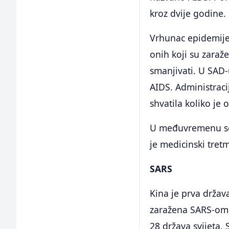
kroz dvije godine.
Vrhunac epidemije
onih koji su zaraž
smanjivati. U SAD-
AIDS. Administrac
shvatila koliko je
U međuvremenu se 
je medicinski tret
SARS
Kina je prva držav
zaražena SARS-om. 
28 država svijeta.