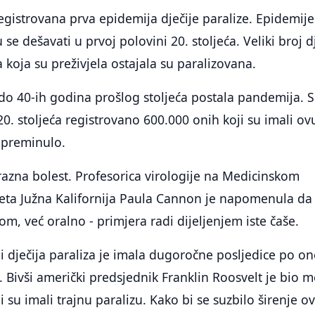
egistrovana prva epidemija dječije paralize. Epidemij
u se dešavati u prvoj polovini 20. stoljeća. Veliki broj d
 koja su preživjela ostajala su paralizovana.
e do 40-ih godina prošlog stoljeća postala pandemija.
0. stoljeća registrovano 600.000 onih koji su imali ov
e preminulo.
arazna bolest. Profesorica virologije na Medicinskom
teta Južna Kalifornija Paula Cannon je napomenula da
om, već oralno - primjera radi dijeljenjem iste čaše.
 i dječija paraliza je imala dugoročne posljedice po on
li. Bivši američki predsjednik Franklin Roosvelt je bio 
 su imali trajnu paralizu. Kako bi se suzbilo širenje o