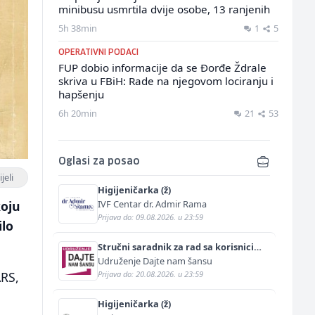
minibusu usmrtila dvije osobe, 13 ranjenih
5h 38min
1
5
OPERATIVNI PODACI
FUP dobio informacije da se Đorđe Ždrale
skriva u FBiH: Rade na njegovom lociranju i
hapšenju
6h 20min
21
53
Oglasi za posao
jeli
Higijeničarka (ž)
IVF Centar dr. Admir Rama
koju
Prijava do: 09.08.2026. u 23:59
ilo
Stručni saradnik za rad sa korisnicima
(m/ž)
Udruženje Dajte nam šansu
Prijava do: 20.08.2026. u 23:59
ARS,
Higijeničarka (ž)