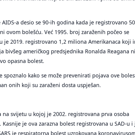
 AIDS-a desio se 90-ih godina kada je registrovano 5
eni ovom bolešću. Već 1995. broj zaraženih počeo se
u je 2019. registrovano 1,2 miliona Amerikanaca koji 
ija bivšeg američkog predsjednika Ronalda Reagana ni
 ovo opasna bolest.
spoznalo kako se može prevenirati pojava ove bolest
man onih koji su zaraženi dosta uspješan.
a na svijetu u kojoj je 2002. registrovana prva osoba
Kasnije je ova zarazna bolest registrovana u SAD-u i 
 SARS je respiratorna bolest uzrokovana koronavirusom