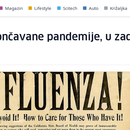
Magazin
Lifestyle
Scitech
Auto
Križaljka
ončavane pandemije, u zad