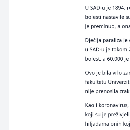
U SAD-u je 1894. r
bolesti nastavile s
je preminuo, a ona
Dječija paraliza j
u SAD-u je tokom 2
bolest, a 60.000 j
Ovo je bila vrlo z
fakultetu Univerzi
nije prenosila zrak
Kao i koronavirus,
koji su je preživje
hiljadama onih koji