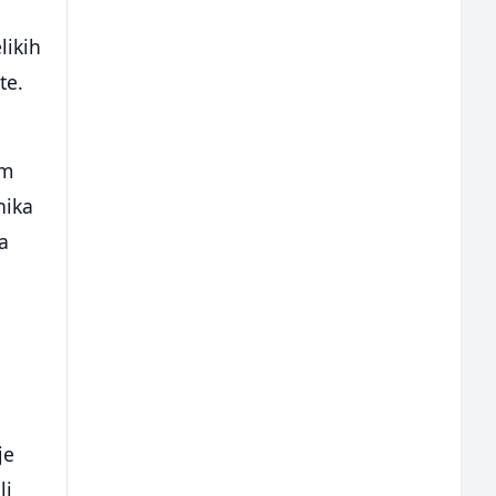
likih
te.
im
nika
a
je
li