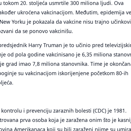
u tokom 20. stoljeća usmrtile 300 miliona ljudi. Ova
također ukroćena vakcinacijom. Međutim, epidemija ve
 New Yorku je pokazala da vakcine nisu trajno učinkovi
ozvani da se ponovo vakcinišu.
predsjednik Harry Truman je to učinio pred televizijsk
e od pola godine vakcinisano je 6,35 miliona stanov
 je grad imao 7,8 miliona stanovnika. Time je okončan
boginje su vakcinacijom iskorijenjene početkom 80-ih
ljeća.
 kontrolu i prevenciju zaraznih bolesti (CDC) je 1981.
strovana prva osoba koja je zaražena onim što je kasni
vina Amerikanaca koji su bili zaraženi njime su umira