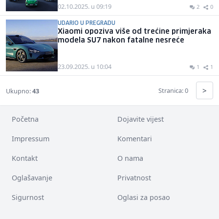
02.10.2025. u 09:19
2
0
UDARIO U PREGRADU
Xiaomi opoziva više od trećine primjeraka
modela SU7 nakon fatalne nesreće
23.09.2025. u 10:04
1
1
>
Stranica: 0
Ukupno:
43
Početna
Dojavite vijest
Impressum
Komentari
Kontakt
O nama
Oglašavanje
Privatnost
Sigurnost
Oglasi za posao