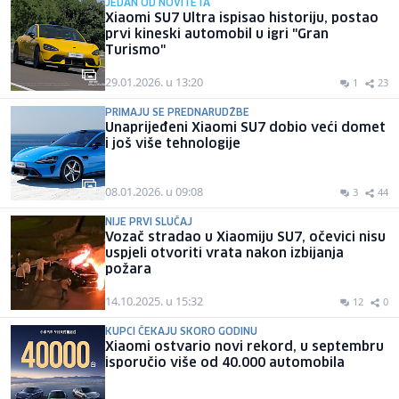
JEDAN OD NOVITETA
Xiaomi SU7 Ultra ispisao historiju, postao
prvi kineski automobil u igri "Gran
Turismo"
29.01.2026. u 13:20
1
23
PRIMAJU SE PREDNARUDŽBE
Unaprijeđeni Xiaomi SU7 dobio veći domet
i još više tehnologije
08.01.2026. u 09:08
3
44
NIJE PRVI SLUČAJ
Vozač stradao u Xiaomiju SU7, očevici nisu
uspjeli otvoriti vrata nakon izbijanja
požara
14.10.2025. u 15:32
12
0
KUPCI ČEKAJU SKORO GODINU
Xiaomi ostvario novi rekord, u septembru
isporučio više od 40.000 automobila