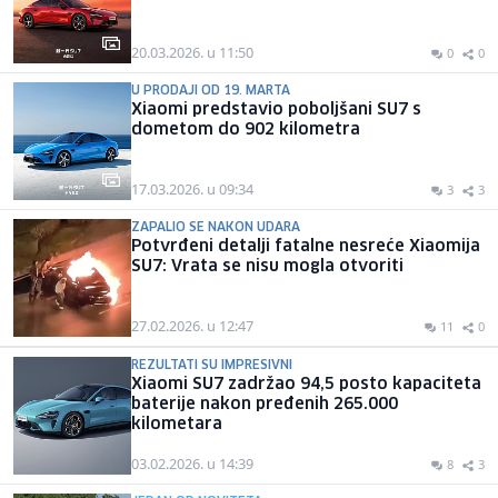
20.03.2026. u 11:50
0
0
U PRODAJI OD 19. MARTA
Xiaomi predstavio poboljšani SU7 s
dometom do 902 kilometra
17.03.2026. u 09:34
3
3
ZAPALIO SE NAKON UDARA
Potvrđeni detalji fatalne nesreće Xiaomija
SU7: Vrata se nisu mogla otvoriti
27.02.2026. u 12:47
11
0
REZULTATI SU IMPRESIVNI
Xiaomi SU7 zadržao 94,5 posto kapaciteta
baterije nakon pređenih 265.000
kilometara
03.02.2026. u 14:39
8
3