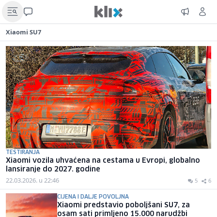
Xiaomi SU7
TESTIRANJA
Xiaomi vozila uhvaćena na cestama u Evropi, globalno
lansiranje do 2027. godine
22.03.2026. u 22:46
5
6
CIJENA I DALJE POVOLJNA
Xiaomi predstavio poboljšani SU7, za
osam sati primljeno 15.000 narudžbi