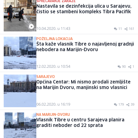
SPREČAVANJE ZARAZE
Nastavila se dezinfekcija ulica u Sarajevu,
čistio se stambeni kompleks Tibra Pacifik
10.04.2020. u 11:43
11
161
POŽELJNA LOKACIJA
Šta kaže vlasnik Tibre o najavljenoj gradnji
nebodera na Marijin-Dvoru
12.02.2020. u 10:54
90
1
SARAJEVO
Općina Centar: Mi nismo prodali zemljište
na Marijin Dvoru, manjinski smo vlasnici
06.02.2020. u 16:19
179
39
NA MARIJIN-DVORU
Vlasnik Tibre u centru Sarajeva planira
graditi neboder od 22 sprata