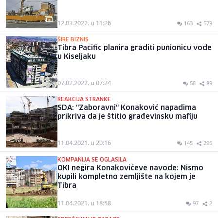
12.03.2022. u 11:26
163
579
ŠIRE BIZNIS
Tibra Pacific planira graditi punionicu vode
u Kiseljaku
07.02.2022. u 07:24
58
89
REAKCIJA STRANKE
SDA: "Zaboravni" Konaković napadima
prikriva da je štitio građevinsku mafiju
11.04.2021. u 20:16
145
295
KOMPANIJA SE OGLASILA
OKI negira Konakovićeve navode: Nismo
kupili kompletno zemljište na kojem je
Tibra
11.04.2021. u 18:58
97
2