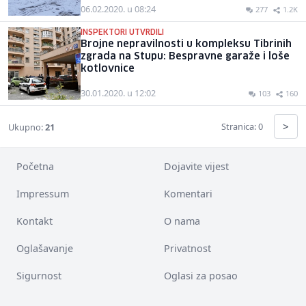
06.02.2020. u 08:24
277
1.2K
INSPEKTORI UTVRDILI
Brojne nepravilnosti u kompleksu Tibrinih
zgrada na Stupu: Bespravne garaže i loše
kotlovnice
30.01.2020. u 12:02
103
160
>
Stranica: 0
Ukupno:
21
Početna
Dojavite vijest
Impressum
Komentari
Kontakt
O nama
Oglašavanje
Privatnost
Sigurnost
Oglasi za posao