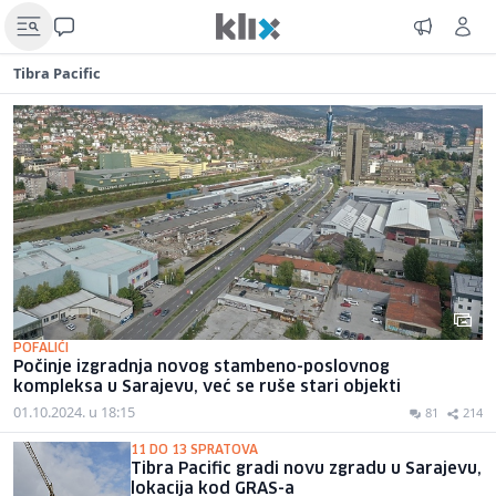
Tibra Pacific
POFALIĆI
Počinje izgradnja novog stambeno-poslovnog
kompleksa u Sarajevu, već se ruše stari objekti
01.10.2024. u 18:15
81
214
11 DO 13 SPRATOVA
Tibra Pacific gradi novu zgradu u Sarajevu,
lokacija kod GRAS-a