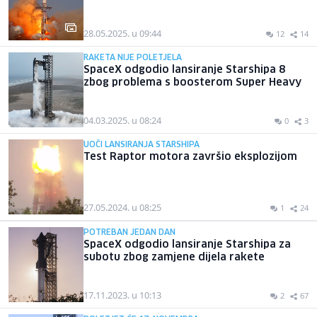
28.05.2025. u 09:44
12
14
RAKETA NIJE POLETJELA
SpaceX odgodio lansiranje Starshipa 8
zbog problema s boosterom Super Heavy
04.03.2025. u 08:24
0
3
UOČI LANSIRANJA STARSHIPA
Test Raptor motora završio eksplozijom
27.05.2024. u 08:25
1
24
POTREBAN JEDAN DAN
SpaceX odgodio lansiranje Starshipa za
subotu zbog zamjene dijela rakete
17.11.2023. u 10:13
2
67