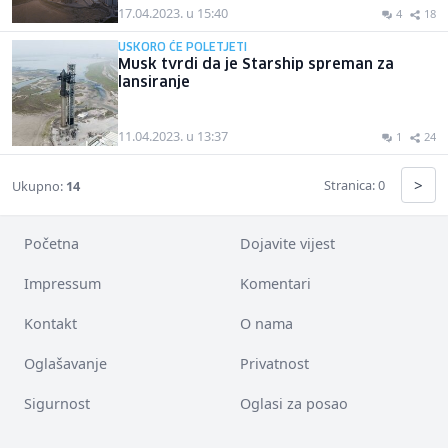
17.04.2023. u 15:40
4
18
USKORO ĆE POLETJETI
Musk tvrdi da je Starship spreman za
lansiranje
11.04.2023. u 13:37
1
24
>
Stranica: 0
Ukupno:
14
Početna
Dojavite vijest
Impressum
Komentari
Kontakt
O nama
Oglašavanje
Privatnost
Sigurnost
Oglasi za posao