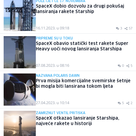
POLETJET ĆE 17. NOVEMBRA
SpaceX dobio dozvolu za drugi pokušaj
lansiranja rakete Starship
16.11.2023. u 09:18
3
57
PRIPREME SU U TOKU
SpaceX obavio statički test rakete Super
Heavy uoči novog lansiranja Starshipa
07.08.2023. u 08:16
0
5
NAZVANA POLARIS DAWN
Prva misija komercijalne svemirske šetnje
bi mogla biti lansirana tokom ljeta
27.04.2023. u 10:14
5
2
ZAMRZNUT VENTIL PRITISKA
SpaceX otkazao lansiranje Starshipa,
najveće rakete u historiji