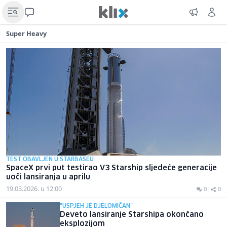
Super Heavy
TEST OBAVLJEN U STARBASEU
SpaceX prvi put testirao V3 Starship sljedeće generacije
uoči lansiranja u aprilu
19.03.2026. u 12:00
0
0
"USPJEH JE DJELOMIČAN"
Deveto lansiranje Starshipa okončano
eksplozijom