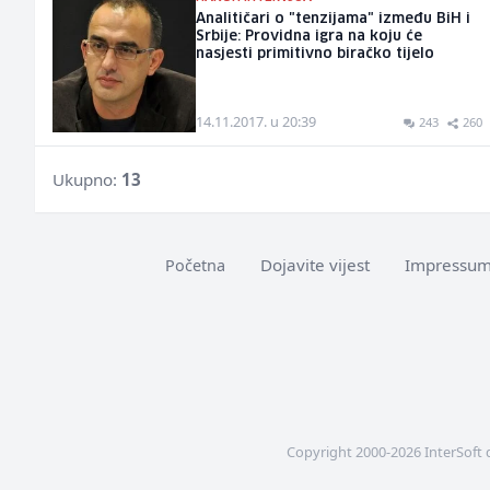
Analitičari o "tenzijama" između BiH i
Srbije: Providna igra na koju će
nasjesti primitivno biračko tijelo
14.11.2017. u 20:39
243
260
Ukupno:
13
Dojavite vijest
Impressu
Početna
Copyright 2000-2026 InterSoft 