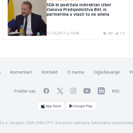
SDA bi podržala indirektan izbor
članova Predsjedništva BiH, ni
partnerima u vlasti to ne smeta
12.10.2017. u 14:46
380
113
m
Komentari
Kontakt
O nama
Oglašavanje
P
Facebook
YouTube
LinkedIn
Twitter
Instagram
RSS
Pratite nas
App Store
Google Play
d.o.o. Sarajevo. ISSN 2566-3771. Sva prava zadržana. Zabranjeno preuzimanje