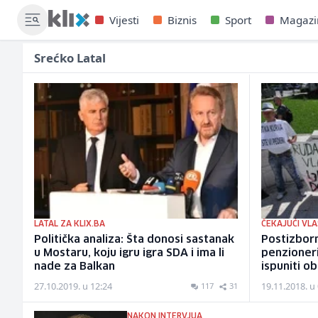
Vijesti
Biznis
Sport
Magazi
Srećko Latal
LATAL ZA KLIX.BA
ČEKAJUĆI VL
Politička analiza: Šta donosi sastanak
Postizborn
u Mostaru, koju igru igra SDA i ima li
penzioneri
nade za Balkan
ispuniti o
27.10.2019. u 12:24
19.11.2018. u
117
31
NAKON INTERVJUA