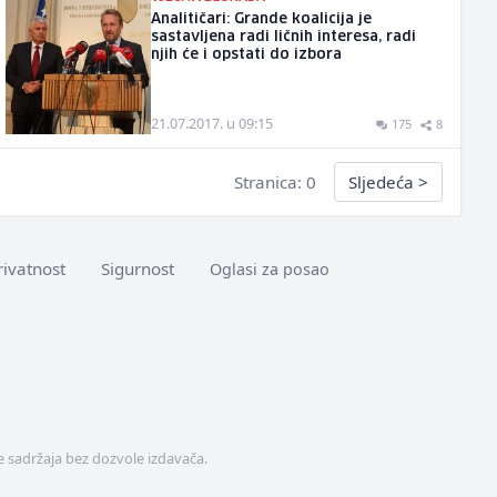
Analitičari: Grande koalicija je
sastavljena radi ličnih interesa, radi
njih će i opstati do izbora
21.07.2017. u 09:15
175
8
Stranica: 0
Sljedeća
>
rivatnost
Sigurnost
Oglasi za posao
 sadržaja bez dozvole izdavača.