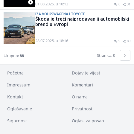
01.08.2025. u 10:13
0
31
IZA VOLKSWAGENA I TOYOTE
Škoda je treći najprodavaniji automobilski
brend u Evropi
28.07.2025. u 18:16
9
89
>
Stranica: 0
Ukupno:
88
Početna
Dojavite vijest
Impressum
Komentari
Kontakt
O nama
Oglašavanje
Privatnost
Sigurnost
Oglasi za posao