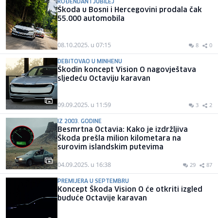
ROĐENDAN I JUBILEJ
Škoda u Bosni i Hercegovini prodala čak
55.000 automobila
08.10.2025. u 07:15
8
0
DEBITOVAO U MINHENU
Škodin koncept Vision O nagovještava
sljedeću Octaviju karavan
09.09.2025. u 11:59
3
2
IZ 2003. GODINE
Besmrtna Octavia: Kako je izdržljiva
Škoda prešla milion kilometara na
surovim islandskim putevima
04.09.2025. u 16:38
29
87
PREMIJERA U SEPTEMBRU
Koncept Škoda Vision O će otkriti izgled
buduće Octavije karavan