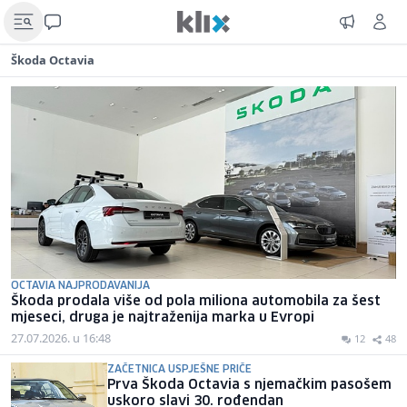
Škoda Octavia
OCTAVIA NAJPRODAVANIJA
Škoda prodala više od pola miliona automobila za šest
mjeseci, druga je najtraženija marka u Evropi
27.07.2026. u 16:48
12
48
ZAČETNICA USPJEŠNE PRIČE
Prva Škoda Octavia s njemačkim pasošem
uskoro slavi 30. rođendan