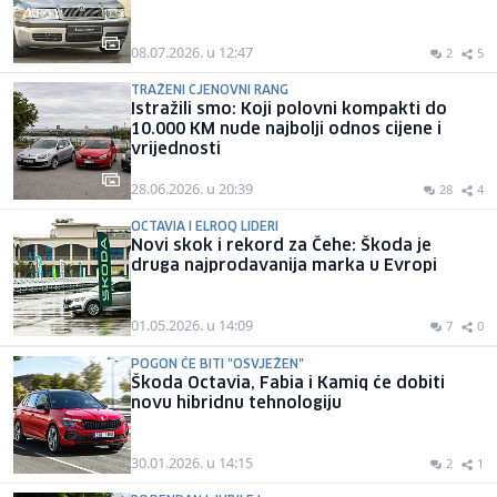
08.07.2026. u 12:47
2
5
TRAŽENI CJENOVNI RANG
Istražili smo: Koji polovni kompakti do
10.000 KM nude najbolji odnos cijene i
vrijednosti
28.06.2026. u 20:39
28
4
OCTAVIA I ELROQ LIDERI
Novi skok i rekord za Čehe: Škoda je
druga najprodavanija marka u Evropi
01.05.2026. u 14:09
7
0
POGON ĆE BITI "OSVJEŽEN"
Škoda Octavia, Fabia i Kamiq će dobiti
novu hibridnu tehnologiju
30.01.2026. u 14:15
2
1