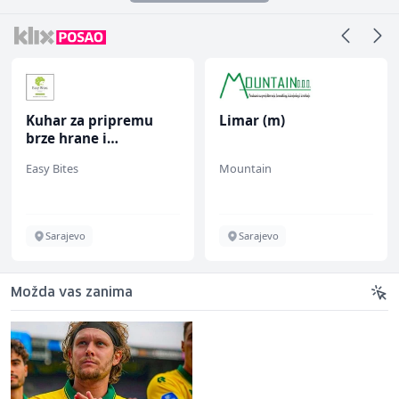
Kuhar za pripremu
Limar (m)
brze hrane i
jednostavnih jela (m/
Easy Bites
Mountain
ž)
Sarajevo
Sarajevo
Možda vas zanima