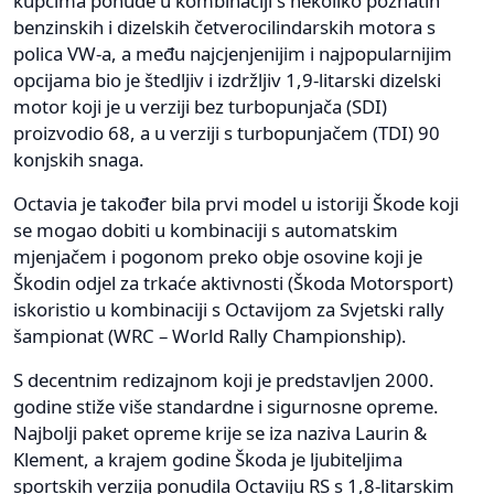
kupcima ponude u kombinaciji s nekoliko poznatih
benzinskih i dizelskih četverocilindarskih motora s
polica VW-a, a među najcjenjenijim i najpopularnijim
opcijama bio je štedljiv i izdržljiv 1,9-litarski dizelski
motor koji je u verziji bez turbopunjača (SDI)
proizvodio 68, a u verziji s turbopunjačem (TDI) 90
konjskih snaga.
Octavia je također bila prvi model u istoriji Škode koji
se mogao dobiti u kombinaciji s automatskim
mjenjačem i pogonom preko obje osovine koji je
Škodin odjel za trkaće aktivnosti (Škoda Motorsport)
iskoristio u kombinaciji s Octavijom za Svjetski rally
šampionat (WRC – World Rally Championship).
S decentnim redizajnom koji je predstavljen 2000.
godine stiže više standardne i sigurnosne opreme.
Najbolji paket opreme krije se iza naziva Laurin &
Klement, a krajem godine Škoda je ljubiteljima
sportskih verzija ponudila Octaviju RS s 1,8-litarskim