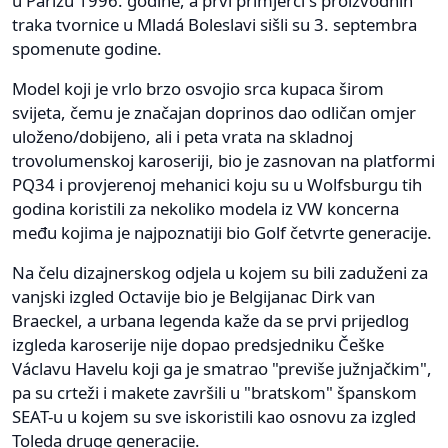
u Parizu 1996. godine, a prvi primjerci s proizvodnih
traka tvornice u Mladá Boleslavi sišli su 3. septembra
spomenute godine.
Model koji je vrlo brzo osvojio srca kupaca širom
svijeta, čemu je značajan doprinos dao odličan omjer
uloženo/dobijeno, ali i peta vrata na skladnoj
trovolumenskoj karoseriji, bio je zasnovan na platformi
PQ34 i provjerenoj mehanici koju su u Wolfsburgu tih
godina koristili za nekoliko modela iz VW koncerna
među kojima je najpoznatiji bio Golf četvrte generacije.
Na čelu dizajnerskog odjela u kojem su bili zaduženi za
vanjski izgled Octavije bio je Belgijanac Dirk van
Braeckel, a urbana legenda kaže da se prvi prijedlog
izgleda karoserije nije dopao predsjedniku Češke
Václavu Havelu koji ga je smatrao "previše južnjačkim",
pa su crteži i makete završili u "bratskom" španskom
SEAT-u u kojem su sve iskoristili kao osnovu za izgled
Toleda druge generacije.