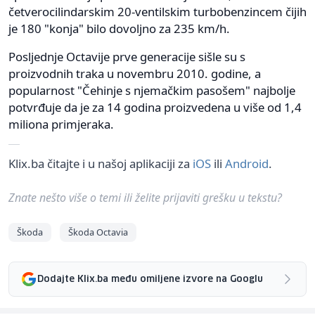
četverocilindarskim 20-ventilskim turbobenzincem čijih
je 180 "konja" bilo dovoljno za 235 km/h.
Posljednje Octavije prve generacije sišle su s
proizvodnih traka u novembru 2010. godine, a
popularnost "Čehinje s njemačkim pasošem" najbolje
potvrđuje da je za 14 godina proizvedena u više od 1,4
miliona primjeraka.
Klix.ba čitajte i u našoj aplikaciji za
iOS
ili
Android
.
Znate nešto više o temi ili želite prijaviti grešku u tekstu?
Škoda
Škoda Octavia
Dodajte Klix.ba među omiljene izvore na Googlu