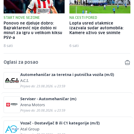
START NOVE SEZONE
NA CESTI PORED
Ponovo ne djeluje dobro:
Lopta usred utakmice
Bajraktarević nije dobio ni
izazvala sudar automobila:
minut za igru u velikom kiksu
Kamere uživo sve snimile
PSV-a
8 sati
6 sati
Oglasi za posao
Automehaničar za teretna i putnička vozila (m/ž)
A.C.I.
Prijava do: 23.08.2026. u 23:59
Serviser - Automehaničar (m)
Arena Motors
Prijava do: 20.08.2026. u 23:59
Vozač - Dostavljač B ili C1 kategorije (m/ž)
Atal Group