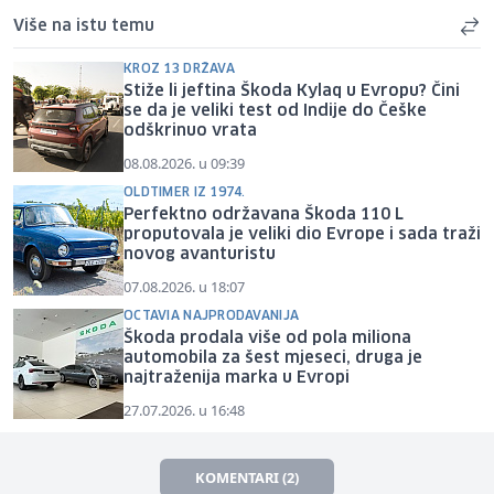
Više na istu temu
KROZ 13 DRŽAVA
Stiže li jeftina Škoda Kylaq u Evropu? Čini
se da je veliki test od Indije do Češke
odškrinuo vrata
08.08.2026. u 09:39
OLDTIMER IZ 1974.
Perfektno održavana Škoda 110 L
proputovala je veliki dio Evrope i sada traži
novog avanturistu
07.08.2026. u 18:07
OCTAVIA NAJPRODAVANIJA
Škoda prodala više od pola miliona
automobila za šest mjeseci, druga je
najtraženija marka u Evropi
27.07.2026. u 16:48
KOMENTARI (2)