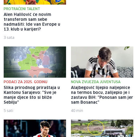
PROTRAĆENI TALENT
Alen Halilović će novim
Tok utakmice: Sarajevo -
transferom sam sebe
Radnik 0:0
nadmašiti: Ide van Evrope u
13. klub u karijeri?
3 sata
20 sati
PODACI ZA 2025. GODINU
NOVA ZVIJEZDA JUVENTUSA
Slika prirodnog priraštaja u
Alajbegović lijepio naljepnice
Kantonu Sarajevo: "Sve je
na termos bocu, zalijepio je i
manje djece što si bliže
zastavu BiH: "Ponosan sam jer
Sebilju"
sam Bosanac"
5 sati
40 min