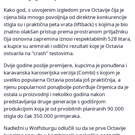
Kako god, s usvojenim izgledom prve Octavije čija je
cijena bila mnogo povoljnija od direktne konkurencije
stigla su i praktična peta vrata (liftback) s kojima je bio
znatno olakšan pristup prema prostranom prtljažniku
čija osnovna zapremina iznosi respektabilnih 528 litara,
a kupce su animirali i odlični rezultati koje je Octavia
ostvarila na "crash" testovima.
Dvije godine poslije premijere, kupcima je ponuđena i
karavanska karoserijska verzija (Combi) s kojom je
uveliko popularna Octavia postala još praktičnija, a
njenu popularnost ponajbolje potvrđuje činjenica da je
ostala u proizvodnji i nekoliko godina nakon
predstavljanja druge generacije s godišnjom
produkcijom koja je od prvobitnih planiranih 90.000
stigla do čak 350.000 primjeraka.
Nadležni u Wolfsburgu odlučili su da se prve Octavije