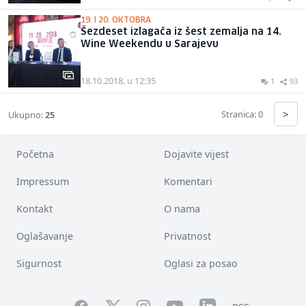
19. I 20. OKTOBRA
Šezdeset izlagača iz šest zemalja na 14.
Wine Weekendu u Sarajevu
18.10.2018. u 12:35
1
93
>
Stranica: 0
Ukupno:
25
Početna
Dojavite vijest
Impressum
Komentari
Kontakt
O nama
Oglašavanje
Privatnost
Sigurnost
Oglasi za posao
Facebook
YouTube
LinkedIn