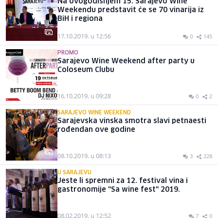
Na ovogodišnjem 15. Sarajevo Wine
Weekendu predstavit će se 70 vinarija iz
BiH i regiona
17.10.2019. u 12:56
0
145
PROMO
Sarajevo Wine Weekend after party u
Coloseum Clubu
16.10.2019. u 09:28
0
2
SARAJEVO WINE WEEKEND
Sarajevska vinska smotra slavi petnaesti
rođendan ove godine
08.10.2019. u 08:13
3
228
U SARAJEVU
Jeste li spremni za 12. festival vina i
gastronomije "Sa wine fest" 2019.
08.02.2019. u 12:52
7
0