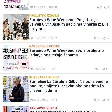
18.10.2022. u 09:00
0
8
PROLJETNO IZDANJE
Sarajevo Wine Weekend: Posjetitelji
uživali u vrhunskim napicima vinarija iz BiH
i regiona
28.05.2022. u 18:22
15
35
NAKON DVIJE GODINE
Sarajevo Wine Weekend svoje proljetno
izdanje posvećuje ženama
26.05.2022. u 13:41
0
41
INTERVJU ZA KLIX.BA
Somelijerka Caroline Gilby: Najbolje vino je
ono koje pijete u pravim okolnostima i s
pravim ljudima
19.10.2019. u 19:23
25
39
JUBILARNO IZDANJE