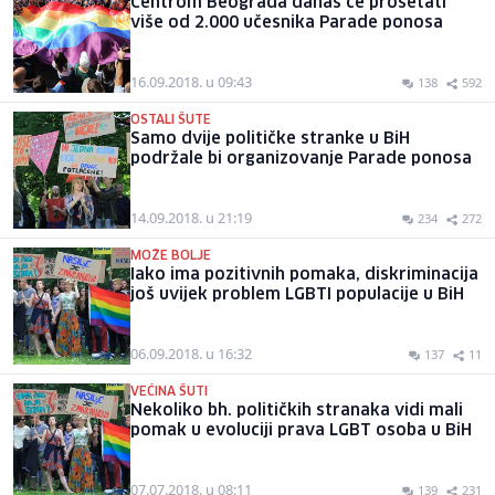
Centrom Beograda danas će prošetati
više od 2.000 učesnika Parade ponosa
16.09.2018. u 09:43
138
592
OSTALI ŠUTE
Samo dvije političke stranke u BiH
podržale bi organizovanje Parade ponosa
14.09.2018. u 21:19
234
272
MOŽE BOLJE
Iako ima pozitivnih pomaka, diskriminacija
još uvijek problem LGBTI populacije u BiH
06.09.2018. u 16:32
137
11
VEĆINA ŠUTI
Nekoliko bh. političkih stranaka vidi mali
pomak u evoluciji prava LGBT osoba u BiH
07.07.2018. u 08:11
139
231