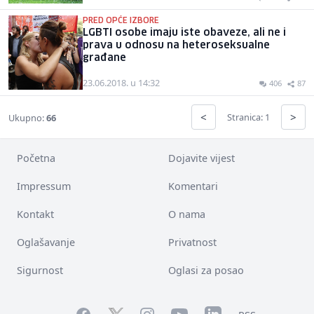
PRED OPĆE IZBORE
LGBTI osobe imaju iste obaveze, ali ne i
prava u odnosu na heteroseksualne
građane
23.06.2018. u 14:32
406
87
<
>
Stranica: 1
Ukupno:
66
Početna
Dojavite vijest
Impressum
Komentari
Kontakt
O nama
Oglašavanje
Privatnost
Sigurnost
Oglasi za posao
Facebook
YouTube
LinkedIn