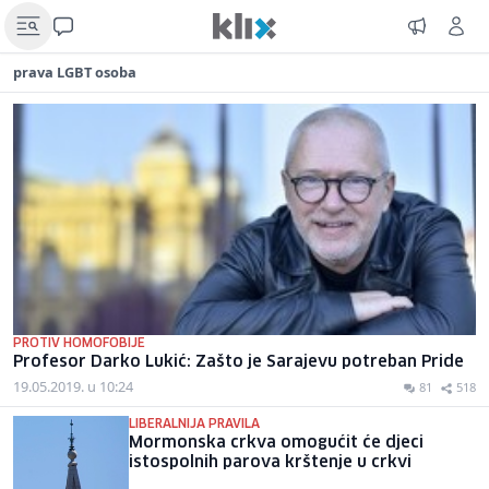
prava LGBT osoba
PROTIV HOMOFOBIJE
Profesor Darko Lukić: Zašto je Sarajevu potreban Pride
19.05.2019. u 10:24
81
518
LIBERALNIJA PRAVILA
Mormonska crkva omogućit će djeci
istospolnih parova krštenje u crkvi