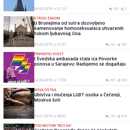
04.04.2019. u 21:13
102
0
STROGI ZAKONI
U Brunejima od sutra dozvoljeno
kamenovanje homoseksualaca uhvaćenih
tokom ljubavnog čina
02.04.2019. u 21:57
226
983
PRIHVATILI VIJEST
I Švedska ambasada stala iza Povorke
ponosa u Sarajevu: Radujemo se događaju
02.04.2019. u 17:56
322
820
NOVA ČISTKA
Ubistva i mučenja LGBT osoba u Čečeniji,
Moskva šuti
16.01.2019. u 08:32
125
810
POD MOTOM "RECI DA"