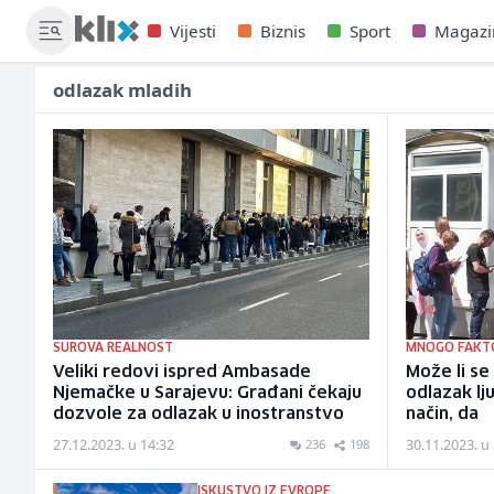
Vijesti
Biznis
Sport
Magazi
odlazak mladih
SUROVA REALNOST
MNOGO FAKT
Veliki redovi ispred Ambasade
Može li se
Njemačke u Sarajevu: Građani čekaju
odlazak lj
dozvole za odlazak u inostranstvo
način, da
27.12.2023. u 14:32
30.11.2023. u
236
198
ISKUSTVO IZ EVROPE