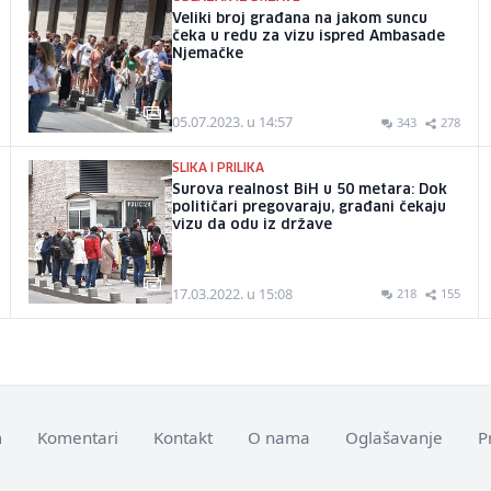
Veliki broj građana na jakom suncu
čeka u redu za vizu ispred Ambasade
Njemačke
05.07.2023. u 14:57
343
278
SLIKA I PRILIKA
Surova realnost BiH u 50 metara: Dok
političari pregovaraju, građani čekaju
vizu da odu iz države
17.03.2022. u 15:08
218
155
m
Komentari
Kontakt
O nama
Oglašavanje
P