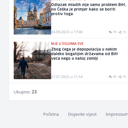
Odlazak mladih nije samo problem BiH,
no Češka je primjer kako se boriti
protiv toga
24.08.2023. u 17:40
79
15
NIJE U ŠOLDIMA SVE
Zbog čega je depopulacija u nekim
daleko bogatijim državama od BiH
veća nego u našoj zemlji
27.01.2023. u 11:14
43
16
Ukupno:
23
Dojavite vijest
Impressu
Početna