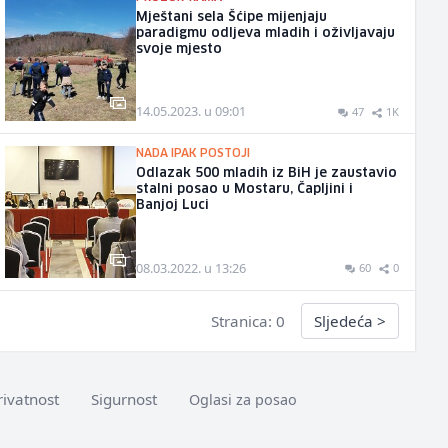
Mještani sela Šćipe mijenjaju
paradigmu odljeva mladih i oživljavaju
svoje mjesto
14.05.2023. u 09:01
47
1K
NADA IPAK POSTOJI
Odlazak 500 mladih iz BiH je zaustavio
stalni posao u Mostaru, Čapljini i
Banjoj Luci
08.03.2022. u 13:26
60
0
Stranica: 0
Sljedeća
>
rivatnost
Sigurnost
Oglasi za posao