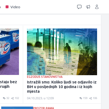
o
Video
EGZODUS STANOVNIŠTVA
ostaju bez
Istražili smo: Koliko ljudi se odjavilo iz
drugih
BiH u posljednjih 10 godina i iz kojih
mjesta
04.10.2023. u 12:09
32
102
159
106
PROZOR-RAMA