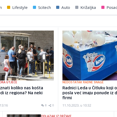
n
Lifestyle
Scitech
Auto
Križaljka
Posa
ORA UTJEČE
NEDOSTATAK RADNE SNAGE
 znati koliko nas košta
Radnici Leda u Čitluku koji 
udi iz regiona? Na neki
posla već imaju ponude iz 
firmi
 13:16
11.10.2023. u 10:32
8
0
ODLAZAK IZ DRŽAVE