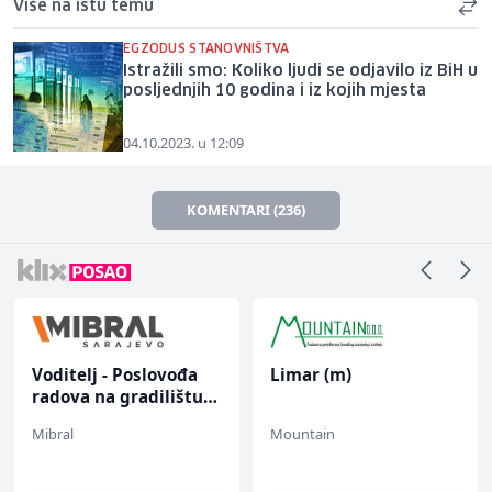
Više na istu temu
EGZODUS STANOVNIŠTVA
Istražili smo: Koliko ljudi se odjavilo iz BiH u
posljednjih 10 godina i iz kojih mjesta
04.10.2023. u 12:09
KOMENTARI (236)
Voditelj - Poslovođa
Limar (m)
radova na gradilištu
(m/ž)
Mibral
Mountain