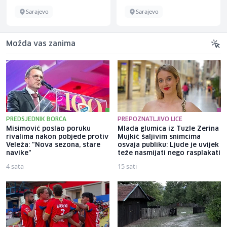
Sarajevo
Sarajevo
Možda vas zanima
PREDSJEDNIK BORCA
PREPOZNATLJIVO LICE
Misimović poslao poruku
Mlada glumica iz Tuzle Zerina
rivalima nakon pobjede protiv
Mujkić šaljivim snimcima
Veleža: "Nova sezona, stare
osvaja publiku: Ljude je uvijek
navike"
teže nasmijati nego rasplakati
4 sata
15 sati