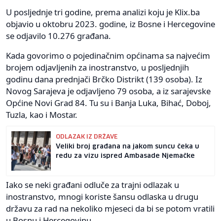
U posljednje tri godine, prema analizi koju je Klix.ba
objavio u oktobru 2023. godine, iz Bosne i Hercegovine
se odjavilo 10.276 građana.
Kada govorimo o pojedinačnim općinama sa najvećim
brojem odjavljenih za inostranstvo, u posljednjih
godinu dana prednjači Brčko Distrikt (139 osoba). Iz
Novog Sarajeva je odjavljeno 79 osoba, a iz sarajevske
Općine Novi Grad 84. Tu su i Banja Luka, Bihać, Doboj,
Tuzla, kao i Mostar.
ODLAZAK IZ DRŽAVE
Veliki broj građana na jakom suncu čeka u
redu za vizu ispred Ambasade Njemačke
Iako se neki građani odluče za trajni odlazak u
inostranstvo, mnogi koriste šansu odlaska u drugu
državu za rad na nekoliko mjeseci da bi se potom vratili
u Bosnu i Hercegovinu.