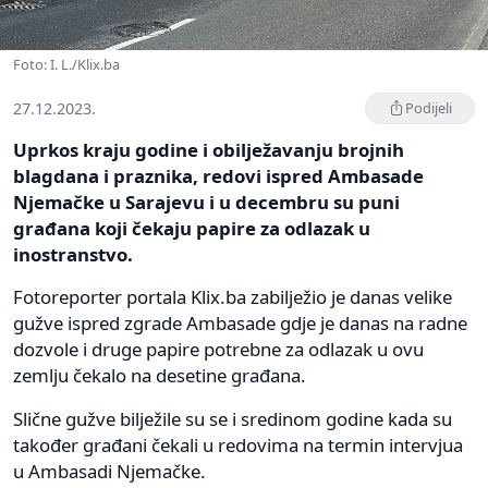
Foto: I. L./Klix.ba
27.12.2023.
Podijeli
Uprkos kraju godine i obilježavanju brojnih
blagdana i praznika, redovi ispred Ambasade
Njemačke u Sarajevu i u decembru su puni
građana koji čekaju papire za odlazak u
inostranstvo.
Fotoreporter portala Klix.ba zabilježio je danas velike
gužve ispred zgrade Ambasade gdje je danas na radne
dozvole i druge papire potrebne za odlazak u ovu
zemlju čekalo na desetine građana.
Slične gužve bilježile su se i sredinom godine kada su
također građani čekali u redovima na termin intervjua
u Ambasadi Njemačke.