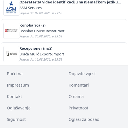
Operater za video identifikaciju na njemačkom jeziku
(m/ž)
ASM Services
Prijava do: 02.09.2026. u 23:59
Konobarica (ž)
Bosnian House Restaurant
Prijava do: 20.08.2026. u 23:59
Recepcioner (m/ž)
Braća Mujić Export-Import
Prijava do: 16.08.2026. u 23:59
Početna
Dojavite vijest
Impressum
Komentari
Kontakt
O nama
Oglašavanje
Privatnost
Sigurnost
Oglasi za posao