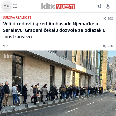
198
SUROVA REALNOST
Veliki redovi ispred Ambasade Njemačke u
Sarajevu: Građani čekaju dozvole za odlazak u
inostranstvo
V. K.
236