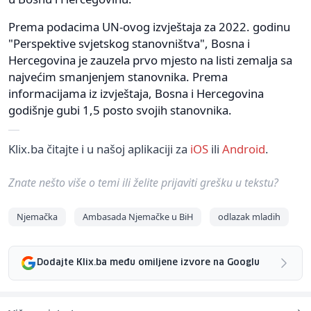
Prema podacima UN-ovog izvještaja za 2022. godinu
"Perspektive svjetskog stanovništva", Bosna i
Hercegovina je zauzela prvo mjesto na listi zemalja sa
najvećim smanjenjem stanovnika. Prema
informacijama iz izvještaja, Bosna i Hercegovina
godišnje gubi 1,5 posto svojih stanovnika.
Klix.ba čitajte i u našoj aplikaciji za
iOS
ili
Android
.
Znate nešto više o temi ili želite prijaviti grešku u tekstu?
Njemačka
Ambasada Njemačke u BiH
odlazak mladih
Dodajte Klix.ba među omiljene izvore na Googlu