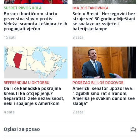
SUSRET PRVOG KOLA
IMA 20 STANOVNIKA
Borac u haotičnom startu
Selo u Bosni i Hercegovini bez
prvenstva slavio protiv
struje već 30 godina: Mještani
Veleža, sramota Lešinara će ih
se snalaze uz svijeće i
proganjati vječno
baterijske lampe
15 sati
3 sata
REFERENDUM U OKTOBRU
PODRŽAO BI I LOŠ DOGOVOR
Da li će kanadska pokrajina
Američki senator upozorava:
krenuti ka otcjepljenju?
"Izgubili smo rat s Iranom,
Separatisti žele nezavisnost,
Amerika je svakim danom sve
neki i spajanje s Amerikom
slabija"
4 sata
2 sata
Oglasi za posao