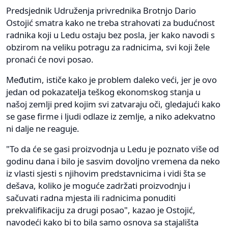
Predsjednik Udruženja privrednika Brotnjo Dario
Ostojić smatra kako ne treba strahovati za budućnost
radnika koji u Ledu ostaju bez posla, jer kako navodi s
obzirom na veliku potragu za radnicima, svi koji žele
pronaći će novi posao.
Međutim, ističe kako je problem daleko veći, jer je ovo
jedan od pokazatelja teškog ekonomskog stanja u
našoj zemlji pred kojim svi zatvaraju oči, gledajući kako
se gase firme i ljudi odlaze iz zemlje, a niko adekvatno
ni dalje ne reaguje.
"To da će se gasi proizvodnja u Ledu je poznato više od
godinu dana i bilo je sasvim dovoljno vremena da neko
iz vlasti sjesti s njihovim predstavnicima i vidi šta se
dešava, koliko je moguće zadržati proizvodnju i
sačuvati radna mjesta ili radnicima ponuditi
prekvalifikaciju za drugi posao", kazao je Ostojić,
navodeći kako bi to bila samo osnova sa stajališta