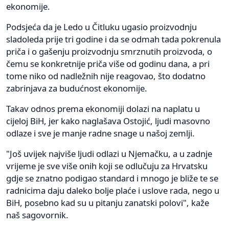
ekonomije.
Podsjeća da je Ledo u Čitluku ugasio proizvodnju
sladoleda prije tri godine i da se odmah tada pokrenula
priča i o gašenju proizvodnju smrznutih proizvoda, o
čemu se konkretnije priča više od godinu dana, a pri
tome niko od nadležnih nije reagovao, što dodatno
zabrinjava za budućnost ekonomije.
Takav odnos prema ekonomiji dolazi na naplatu u
cijeloj BiH, jer kako naglašava Ostojić, ljudi masovno
odlaze i sve je manje radne snage u našoj zemlji.
"Još uvijek najviše ljudi odlazi u Njemačku, a u zadnje
vrijeme je sve više onih koji se odlučuju za Hrvatsku
gdje se znatno podigao standard i mnogo je bliže te se
radnicima daju daleko bolje plaće i uslove rada, nego u
BiH, posebno kad su u pitanju zanatski polovi", kaže
naš sagovornik.