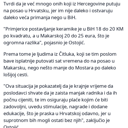
Tvrdi da je već mnogo onih koji iz Hercegovine putuju
na posao u Hrvatsku, jer im nije daleko i ostvaruju
daleko veća primanja nego u BiH.
"Primjerice postavljanje keramike je u BiH 18 do 20 KM
po kvadratu, a u Makarskoj 20 do 25 eura, što je
ogromna razlika", pojasnio je Ostojić.
Prema tome je ljudima iz Čitluka, koji se tim poslom
bave isplatnije putovati sat vremena do na posao u
Makarsku, nego nešto manje do Mostara po daleko
lošijoj cesti.
"Ova situacija je pokazatelj da je krajnje vrijeme da
poslodavci shvate da je zaista manjak radnika i da ih
počnu cijeniti, te im osiguraju plaće kojim će biti
zadovoljni, uvedu stimulacije, nagrade i dodane
edukacije, što je praska u Hrvatskoj odavno, jer u
suprotnom bih mogli ostati bez njih", zaključio je
Ostojić.