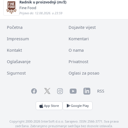
Radnik u proizvodnji (m/ž)
Fine Food
Prijava do: 12.08.2026. u 23:59
Početna
Dojavite vijest
Impressum
Komentari
Kontakt
O nama
Oglašavanje
Privatnost
Sigurnost
Oglasi za posao
Facebook
YouTube
LinkedIn
Twitter
Instagram
RSS
App Store
Google Play
Copyright 2000-2026 InterSoft d.o.o. Sarajevo. ISSN 2566-3771. Sva prava
zadržana. Zabranjeno preuzimanje sadržaja bez dozvole izdavača.