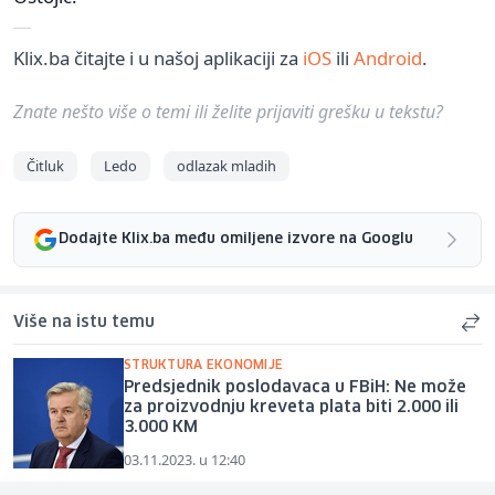
Klix.ba čitajte i u našoj aplikaciji za
iOS
ili
Android
.
Znate nešto više o temi ili želite prijaviti grešku u tekstu?
Čitluk
Ledo
odlazak mladih
Dodajte Klix.ba među omiljene izvore na Googlu
Više na istu temu
STRUKTURA EKONOMIJE
Predsjednik poslodavaca u FBiH: Ne može
za proizvodnju kreveta plata biti 2.000 ili
3.000 KM
03.11.2023. u 12:40