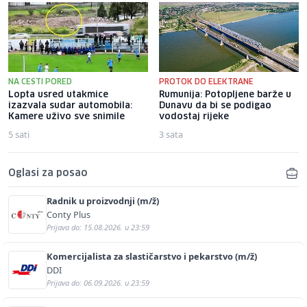
NA CESTI PORED
PROTOK DO ELEKTRANE
Lopta usred utakmice
Rumunija: Potopljene barže u
izazvala sudar automobila:
Dunavu da bi se podigao
Kamere uživo sve snimile
vodostaj rijeke
5 sati
3 sata
Oglasi za posao
Radnik u proizvodnji (m/ž)
Conty Plus
Prijava do: 15.08.2026. u 23:59
Komercijalista za slastičarstvo i pekarstvo (m/ž)
DDI
Prijava do: 06.09.2026. u 23:59