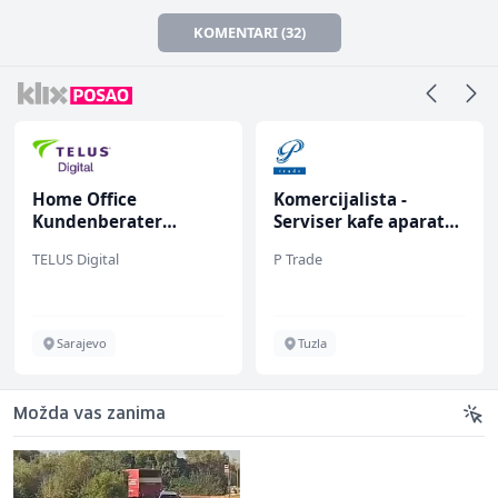
KOMENTARI (32)
Home Office
Komercijalista -
Kundenberater
Serviser kafe aparata
(m/w/d) für Vattenfall
(m/ž)
TELUS Digital
P Trade
Sarajevo
Tuzla
Možda vas zanima