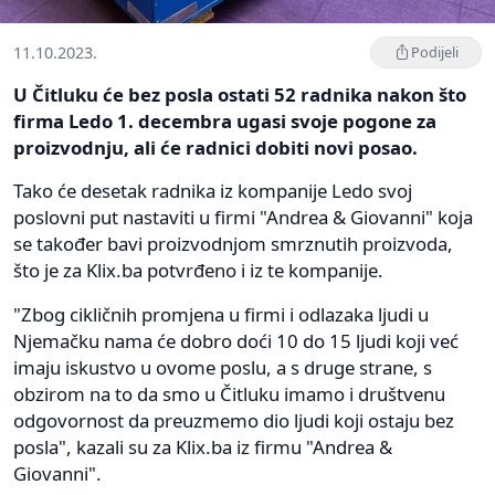
11.10.2023.
Podijeli
U Čitluku će bez posla ostati 52 radnika nakon što
firma Ledo 1. decembra ugasi svoje pogone za
proizvodnju, ali će radnici dobiti novi posao.
Tako će desetak radnika iz kompanije Ledo svoj
poslovni put nastaviti u firmi "Andrea & Giovanni" koja
se također bavi proizvodnjom smrznutih proizvoda,
što je za Klix.ba potvrđeno i iz te kompanije.
"Zbog cikličnih promjena u firmi i odlazaka ljudi u
Njemačku nama će dobro doći 10 do 15 ljudi koji već
imaju iskustvo u ovome poslu, a s druge strane, s
obzirom na to da smo u Čitluku imamo i društvenu
odgovornost da preuzmemo dio ljudi koji ostaju bez
posla", kazali su za Klix.ba iz firmu "Andrea &
Giovanni".