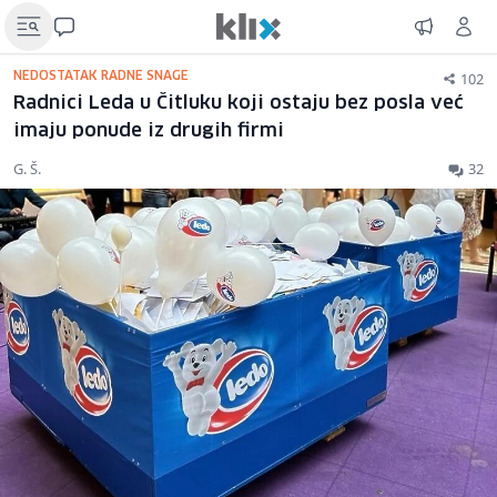
102
NEDOSTATAK RADNE SNAGE
Radnici Leda u Čitluku koji ostaju bez posla već
imaju ponude iz drugih firmi
G. Š.
32