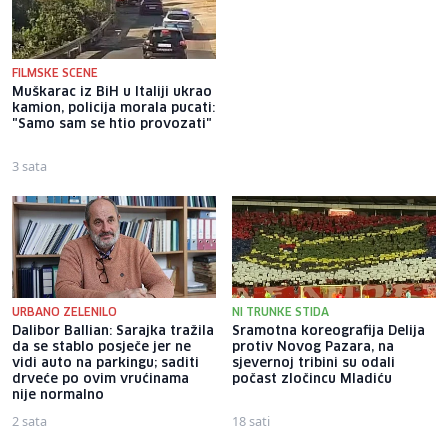
FILMSKE SCENE
Muškarac iz BiH u Italiji ukrao
Nogometni superstar putovao
kamion, policija morala pucati:
redovnom avionskom linijom,
"Samo sam se htio provozati"
morao se kamuflirati kako bi
prošao neprimijećeno
3 sata
53 min
URBANO ZELENILO
NI TRUNKE STIDA
Dalibor Ballian: Sarajka tražila
Sramotna koreografija Delija
da se stablo posječe jer ne
protiv Novog Pazara, na
vidi auto na parkingu; saditi
sjevernoj tribini su odali
drveće po ovim vrućinama
počast zločincu Mladiću
nije normalno
2 sata
18 sati