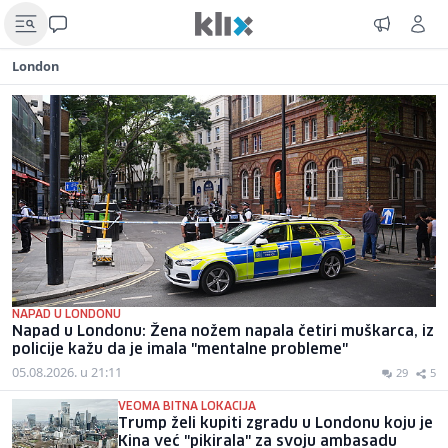
London
NAPAD U LONDONU
Napad u Londonu: Žena nožem napala četiri muškarca, iz
policije kažu da je imala "mentalne probleme"
05.08.2026. u 21:11
29
5
VEOMA BITNA LOKACIJA
Trump želi kupiti zgradu u Londonu koju je
Kina već "pikirala" za svoju ambasadu