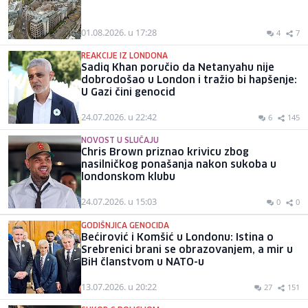
01.08.2026. u 17:28
4
7
REAKCIJE IZ LONDONA
Sadiq Khan poručio da Netanyahu nije
dobrodošao u London i tražio bi hapšenje:
U Gazi čini genocid
24.07.2026. u 22:42
6
145
NOVOST U SLUČAJU
Chris Brown priznao krivicu zbog
nasilničkog ponašanja nakon sukoba u
londonskom klubu
24.07.2026. u 15:03
0
0
GODIŠNJICA GENOCIDA
Bećirović i Komšić u Londonu: Istina o
Srebrenici brani se obrazovanjem, a mir u
BiH članstvom u NATO-u
13.07.2026. u 20:22
27
151