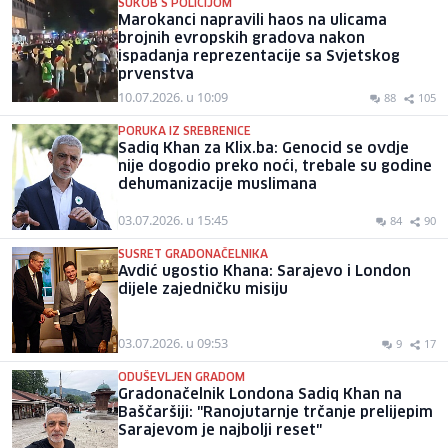
SUKOB S POLICIJOM
Marokanci napravili haos na ulicama
brojnih evropskih gradova nakon
ispadanja reprezentacije sa Svjetskog
prvenstva
10.07.2026. u 10:09
88
105
PORUKA IZ SREBRENICE
Sadiq Khan za Klix.ba: Genocid se ovdje
nije dogodio preko noći, trebale su godine
dehumanizacije muslimana
03.07.2026. u 15:45
84
90
SUSRET GRADONAČELNIKA
Avdić ugostio Khana: Sarajevo i London
dijele zajedničku misiju
03.07.2026. u 09:53
9
17
ODUŠEVLJEN GRADOM
Gradonačelnik Londona Sadiq Khan na
Baščaršiji: "Ranojutarnje trčanje prelijepim
Sarajevom je najbolji reset"