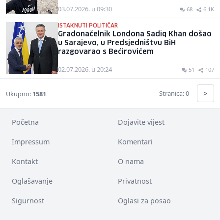
03.07.2026. u 09:30
68
6.1K
ISTAKNUTI POLITIČAR
Gradonačelnik Londona Sadiq Khan došao
u Sarajevo, u Predsjedništvu BiH
razgovarao s Bećirovićem
02.07.2026. u 20:24
51
107
>
Stranica: 0
Ukupno:
1581
Početna
Dojavite vijest
Impressum
Komentari
Kontakt
O nama
Oglašavanje
Privatnost
Sigurnost
Oglasi za posao