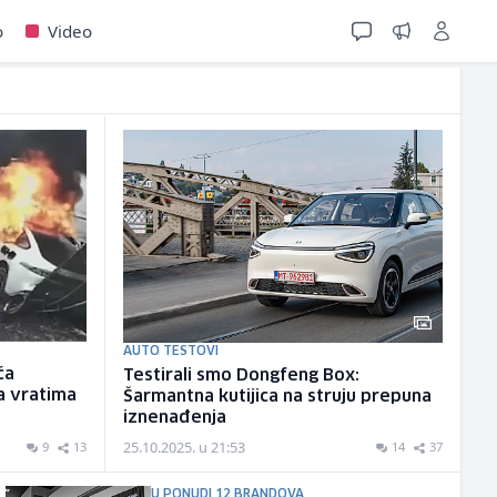
o
Video
AUTO TESTOVI
ća
Testirali smo Dongfeng Box:
a vratima
Šarmantna kutijica na struju prepuna
iznenađenja
25.10.2025. u 21:53
9
13
14
37
U PONUDI 12 BRANDOVA