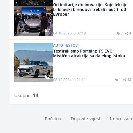
Od imitacije do inovacije: Koje lekcije
bi kineski brendovi trebali naučiti od
Evrope?
04.10.2025. u 07:19
7
4
AUTO TESTOVI
Testirali smo Forthing T5 EVO:
Mistična atrakcija sa dalekog Istoka
08.12.2024. u 21:11
1
52
Ukupno:
14
Dojavite vijest
Impressu
Početna