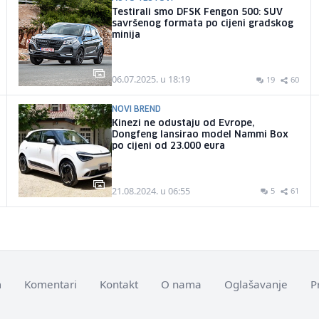
Testirali smo DFSK Fengon 500: SUV
savršenog formata po cijeni gradskog
minija
06.07.2025. u 18:19
19
60
NOVI BREND
Kinezi ne odustaju od Evrope,
Dongfeng lansirao model Nammi Box
po cijeni od 23.000 eura
21.08.2024. u 06:55
5
61
m
Komentari
Kontakt
O nama
Oglašavanje
P