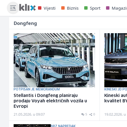
Vijesti
Biznis
Sport
Magazi
Dongfeng
POTPISAN JE MEMORANDUM
KINESKI JD P
Stellantis i Dongfeng planiraju
Kineski aut
prodaju Voyah električnih vozila u
kvalitet B
Evropi
21.05.2026. u 09:07
19.02.2026. u
5
0
BRZ NAPREDAK