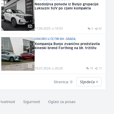
Neodoljiva ponuda iz Bunjo grupacije:
Luksuzni SUV po cijeni kompakta
11.04.2025. u 16:53
0
83
USKORO U ČETIRI BH. GRADA
Kompanija Bunjo zvanično predstavila
kineski brend Forthing na bh. tržištu
18.07.2024. u 20:29
18
13
Stranica: 0
Sljedeća
>
rivatnost
Sigurnost
Oglasi za posao