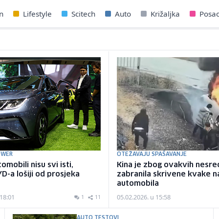
n
Lifestyle
Scitech
Auto
Križaljka
Posa
OWER
OTEŽAVAJU SPAŠAVANJE
omobili nisu svi isti,
Kina je zbog ovakvih nesre
YD-a lošiji od prosjeka
zabranila skrivene kvake n
automobila
 18:01
05.02.2026. u 15:58
1
11
AUTO TESTOVI