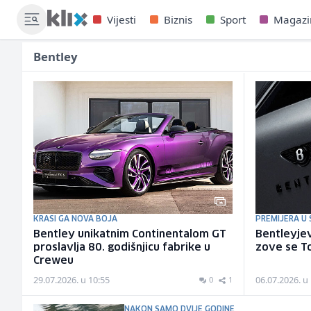
Vijesti
Biznis
Sport
Magazi
Bentley
KRASI GA NOVA BOJA
PREMIJERA U
Bentley unikatnim Continentalom GT
Bentleyjev
proslavlja 80. godišnjicu fabrike u
zove se To
Creweu
29.07.2026. u 10:55
06.07.2026. u
0
1
NAKON SAMO DVIJE GODINE