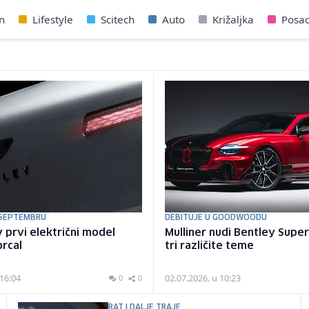
n
Lifestyle
Scitech
Auto
Križaljka
Posa
 SEPTEMBRU
DEBITUJE U GOODWOODU
 prvi električni model
Mulliner nudi Bentley Supe
rcal
tri različite teme
 16:04
02.07.2026. u 10:23
0
0
RAT I DALJE TRAJE