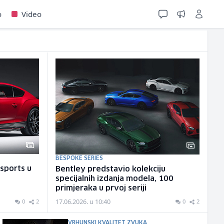
o
Video
BESPOKE SERIES
rsports u
Bentley predstavio kolekciju
specijalnih izdanja modela, 100
primjeraka u prvoj seriji
17.06.2026. u 10:40
0
2
0
2
VRHUNSKI KVALITET ZVUKA