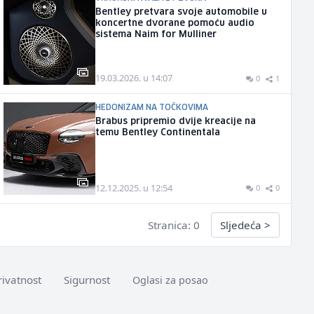
Bentley pretvara svoje automobile u
koncertne dvorane pomoću audio
sistema Naim for Mulliner
19.03.2026. u 14:07
0
1
HEDONIZAM NA TOČKOVIMA
Brabus pripremio dvije kreacije na
temu Bentley Continentala
12.12.2025. u 12:54
0
0
Stranica: 0
Sljedeća
>
rivatnost
Sigurnost
Oglasi za posao