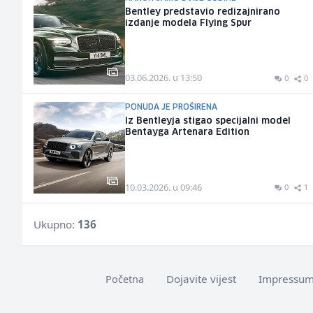
Bentley predstavio redizajnirano
izdanje modela Flying Spur
03.06.2026. u 13:50
0
0
PONUDA JE PROŠIRENA
Iz Bentleyja stigao specijalni model
Bentayga Artenara Edition
10.03.2026. u 09:46
0
1
Ukupno:
136
Dojavite vijest
Impressu
Početna