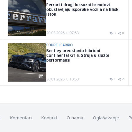
Ferrari i drugi luksuzni brendovi
obustavljaju isporuke vozila na Bliski
istok
20.03.2026. u 07:53
3
0
COUPE I CABRIO
Bentley predstavio hibridni
Continental GT S: Struja u službi
performansi
30.01.2026. u 10:53
1
2
m
Komentari
Kontakt
O nama
Oglašavanje
P