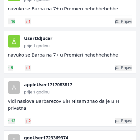
navuko se Barba na 7+ u Premieri hehehhehehhe
↑
16
↓
1
Prijavi
UserOdJucer
prije 1 godinu
navuko se Barba na 7+ u Premieri hehehhehehhe
↑
9
↓
1
Prijavi
appleUser1717083817
prije 1 godinu
Vidi naslova Barbarezov BiH Nisam znao da je BiH
privatna
↑
12
↓
2
Prijavi
gooUser1723369374