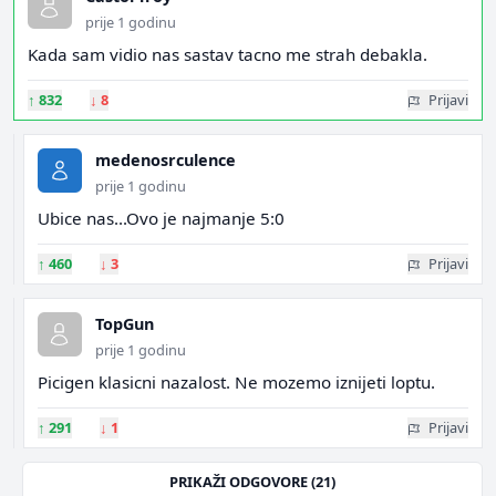
prije 1 godinu
Kada sam vidio nas sastav tacno me strah debakla.
↑
832
↓
8
Prijavi
medenosrculence
prije 1 godinu
Ubice nas...Ovo je najmanje 5:0
↑
460
↓
3
Prijavi
TopGun
prije 1 godinu
Picigen klasicni nazalost. Ne mozemo iznijeti loptu.
↑
291
↓
1
Prijavi
PRIKAŽI ODGOVORE (21)