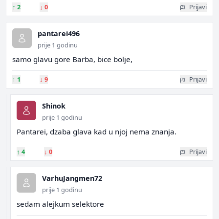
↑
2
↓
0
Prijavi
pantarei496
prije 1 godinu
samo glavu gore Barba, bice bolje,
↑
1
↓
9
Prijavi
Shinok
prije 1 godinu
Pantarei, dzaba glava kad u njoj nema znanja.
↑
4
↓
0
Prijavi
VarhuJangmen72
prije 1 godinu
sedam alejkum selektore