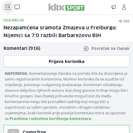
999
LIGA NACIJA
Nezapamćena sramota Zmajeva u Freiburgu:
Nijemci sa 7:0 razbili Barbarezovu BiH
Komentari (916)
Povratak na članak
Prijava korisnika
NAPOMENA:
Komentarisanje članaka na portalu Klix.ba dozvoljeno je
samo registrovanim korisnicima. Molimo korisnike da se suzdrže od
vrijeđanja, psovanja i vulgarnog izražavanja. Komentari odražavaju
stavove isključivo njihovih autora, koji zbog govora mržnje mogu biti i
krivično gonjeni. Kao čitatelj prihvatate mogućnost da među
komentarima mogu biti pronađeni sadržaji koji mogu biti u
suprotnosti sa vašim vjerskim, moralnim i drugim načelima i
uvjerenjima. Svaki korisnik prije pisanja komentara mora se upoznati
sa
Pravilima i uslovima korištenja komentara
.
CastorTroy