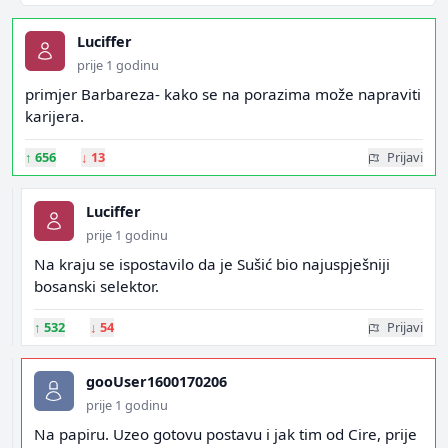
Luciffer
prije 1 godinu
primjer Barbareza- kako se na porazima može napraviti
karijera.
↑
656
↓
13
Prijavi
Luciffer
prije 1 godinu
Na kraju se ispostavilo da je Sušić bio najuspješniji
bosanski selektor.
↑
532
↓
54
Prijavi
gooUser1600170206
prije 1 godinu
Na papiru. Uzeo gotovu postavu i jak tim od Cire, prije