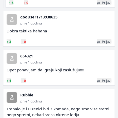
↑
6
↓
0
Prijavi
gooUser1713938635
prije 1 godinu
Dobra taktika hahaha
↑
3
↓
0
Prijavi
654321
prije 1 godinu
Opet ponavljam da igraju koji zaslužuju!!!!
↑
4
↓
0
Prijavi
Rubbie
prije 1 godinu
Trebalo je i u zenici biti 7 komada, nego smo vise sretni
nego spretni, nekad sreca okrene ledja