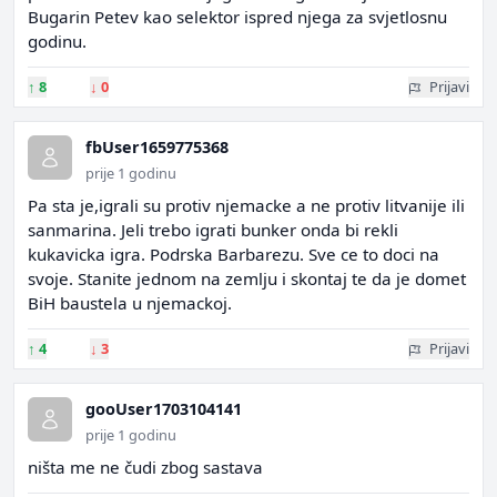
Bugarin Petev kao selektor ispred njega za svjetlosnu
godinu.
↑
8
↓
0
Prijavi
fbUser1659775368
prije 1 godinu
Pa sta je,igrali su protiv njemacke a ne protiv litvanije ili
sanmarina. Jeli trebo igrati bunker onda bi rekli
kukavicka igra. Podrska Barbarezu. Sve ce to doci na
svoje. Stanite jednom na zemlju i skontaj te da je domet
BiH baustela u njemackoj.
↑
4
↓
3
Prijavi
gooUser1703104141
prije 1 godinu
ništa me ne čudi zbog sastava