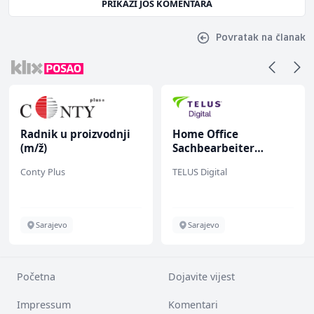
PRIKAŽI JOŠ KOMENTARA
Povratak na članak
Radnik u proizvodnji
Home Office
(m/ž)
Sachbearbeiter
(m/w/d) für einen
Conty Plus
TELUS Digital
bekannten deutschen
Energieversorger
Sarajevo
Sarajevo
Početna
Dojavite vijest
Impressum
Komentari