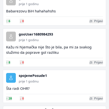
prije 1 godinu
Babarezovu BiH hahahahshs
↑
6
↓
0
Prijavi
gooUser1680984293
prije 1 godinu
Kažu ni Njemačka nije što je bila, pa mi za svakog
služimo da poprave gol razliku
↑
8
↓
0
Prijavi
spojenePosude1
prije 1 godinu
Šta radi OHR?
↑
28
↓
0
Prijavi