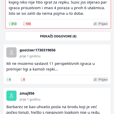
kojeg niko nije htio igrat za repku. Susic jos otjerao par
igraca prisustvom i imao 4 poraza u prvih 6 utakmica.
Isto se svi zalili da nema pojma u to doba.
↑
313
↓
100
Prijavi
PRIKAŽI ODGOVORE (8)
gooUser1730319656
prije 1 godinu
Mi ne mozemo sastavit 11 perspektivnih igraca u
premijer ligi a kamoli repki...
↑
4
↓
0
Prijavi
zmaj956
prije 1 godinu
Barbarez se kao uhvatio posla na brodu koji je već
počeo tonuti. Nešto s njegovom logikom nije u redu.