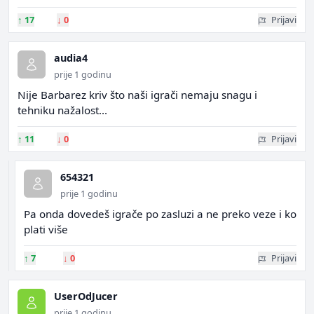
↑
17
↓
0
Prijavi
audia4
prije 1 godinu
Nije Barbarez kriv što naši igrači nemaju snagu i
tehniku nažalost...
↑
11
↓
0
Prijavi
654321
prije 1 godinu
Pa onda dovedeš igrače po zasluzi a ne preko veze i ko
plati više
↑
7
↓
0
Prijavi
UserOdJucer
prije 1 godinu