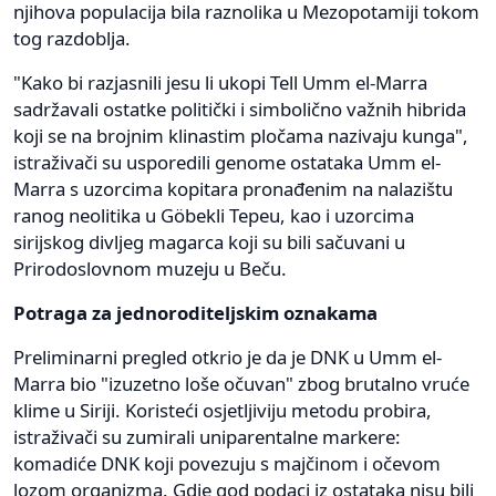
njihova populacija bila raznolika u Mezopotamiji tokom
tog razdoblja.
"Kako bi razjasnili jesu li ukopi Tell Umm el-Marra
sadržavali ostatke politički i simbolično važnih hibrida
koji se na brojnim klinastim pločama nazivaju kunga",
istraživači su usporedili genome ostataka Umm el-
Marra s uzorcima kopitara pronađenim na nalazištu
ranog neolitika u Göbekli Tepeu, kao i uzorcima
sirijskog divljeg magarca koji su bili sačuvani u
Prirodoslovnom muzeju u Beču.
Potraga za jednoroditeljskim oznakama
Preliminarni pregled otkrio je da je DNK u Umm el-
Marra bio "izuzetno loše očuvan" zbog brutalno vruće
klime u Siriji. Koristeći osjetljiviju metodu probira,
istraživači su zumirali uniparentalne markere:
komadiće DNK koji povezuju s majčinom i očevom
lozom organizma. Gdje god podaci iz ostataka nisu bili