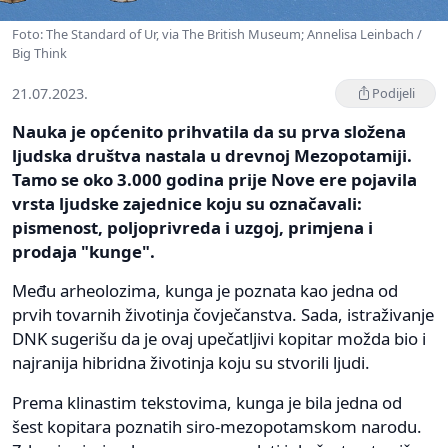
Foto: The Standard of Ur, via The British Museum; Annelisa Leinbach /
Big Think
21.07.2023.
Podijeli
Nauka je općenito prihvatila da su prva složena
ljudska društva nastala u drevnoj Mezopotamiji.
Tamo se oko 3.000 godina prije Nove ere pojavila
vrsta ljudske zajednice koju su označavali:
pismenost, poljoprivreda i uzgoj, primjena i
prodaja "kunge".
Među arheolozima, kunga je poznata kao jedna od
prvih tovarnih životinja čovječanstva. Sada, istraživanje
DNK sugerišu da je ovaj upečatljivi kopitar možda bio i
najranija hibridna životinja koju su stvorili ljudi.
Prema klinastim tekstovima, kunga je bila jedna od
šest kopitara poznatih siro-mezopotamskom narodu.