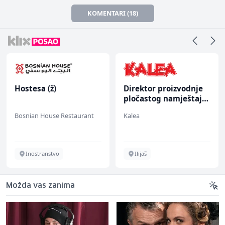
KOMENTARI (18)
Hostesa (ž)
Direktor proizvodnje
pločastog namještaja
(m/ž)
Bosnian House Restaurant
Kalea
Inostranstvo
Ilijaš
Možda vas zanima