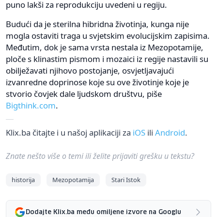
puno lakši za reprodukciju uvedeni u regiju.
Budući da je sterilna hibridna životinja, kunga nije
mogla ostaviti traga u svjetskim evolucijskim zapisima.
Međutim, dok je sama vrsta nestala iz Mezopotamije,
ploče s klinastim pismom i mozaici iz regije nastavili su
obilježavati njihovo postojanje, osvjetljavajući
izvanredne doprinose koje su ove životinje koje je
stvorio čovjek dale ljudskom društvu, piše
Bigthink.com
.
Klix.ba čitajte i u našoj aplikaciji za
iOS
ili
Android
.
Znate nešto više o temi ili želite prijaviti grešku u tekstu?
historija
Mezopotamija
Stari Istok
Dodajte Klix.ba među omiljene izvore na Googlu