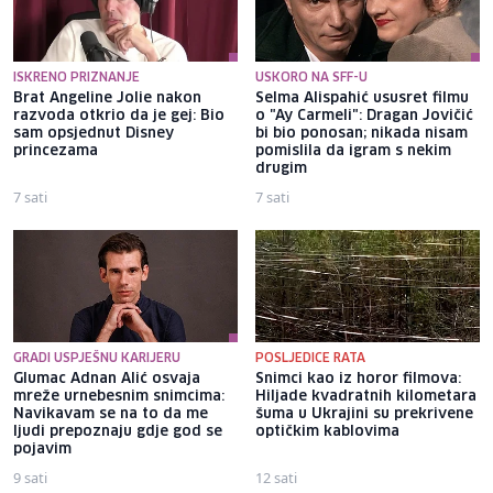
ISKRENO PRIZNANJE
USKORO NA SFF-U
Brat Angeline Jolie nakon
Selma Alispahić ususret filmu
razvoda otkrio da je gej: Bio
o "Ay Carmeli": Dragan Jovičić
sam opsjednut Disney
bi bio ponosan; nikada nisam
princezama
pomislila da igram s nekim
drugim
7 sati
7 sati
GRADI USPJEŠNU KARIJERU
POSLJEDICE RATA
Glumac Adnan Alić osvaja
Snimci kao iz horor filmova:
mreže urnebesnim snimcima:
Hiljade kvadratnih kilometara
Navikavam se na to da me
šuma u Ukrajini su prekrivene
ljudi prepoznaju gdje god se
optičkim kablovima
pojavim
9 sati
12 sati