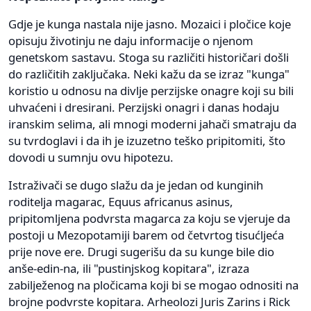
Gdje je kunga nastala nije jasno. Mozaici i pločice koje
opisuju životinju ne daju informacije o njenom
genetskom sastavu. Stoga su različiti historičari došli
do različitih zaključaka. Neki kažu da se izraz "kunga"
koristio u odnosu na divlje perzijske onagre koji su bili
uhvaćeni i dresirani. Perzijski onagri i danas hodaju
iranskim selima, ali mnogi moderni jahači smatraju da
su tvrdoglavi i da ih je izuzetno teško pripitomiti, što
dovodi u sumnju ovu hipotezu.
Istraživači se dugo slažu da je jedan od kunginih
roditelja magarac, Equus africanus asinus,
pripitomljena podvrsta magarca za koju se vjeruje da
postoji u Mezopotamiji barem od četvrtog tisućljeća
prije nove ere. Drugi sugerišu da su kunge bile dio
anše-edin-na, ili "pustinjskog kopitara", izraza
zabilježenog na pločicama koji bi se mogao odnositi na
brojne podvrste kopitara. Arheolozi Juris Zarins i Rick