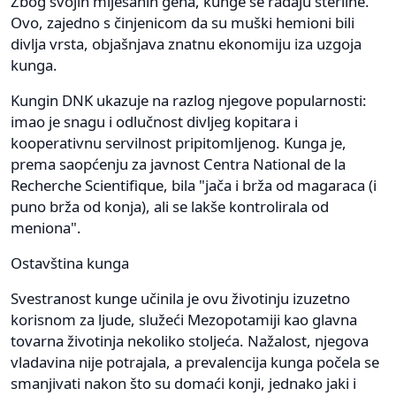
Zbog svojih miješanih gena, kunge se rađaju sterilne.
Ovo, zajedno s činjenicom da su muški hemioni bili
divlja vrsta, objašnjava znatnu ekonomiju iza uzgoja
kunga.
Kungin DNK ukazuje na razlog njegove popularnosti:
imao je snagu i odlučnost divljeg kopitara i
kooperativnu servilnost pripitomljenog. Kunga je,
prema saopćenju za javnost Centra National de la
Recherche Scientifique, bila "jača i brža od magaraca (i
puno brža od konja), ali se lakše kontrolirala od
meniona".
Ostavština kunga
Svestranost kunge učinila je ovu životinju izuzetno
korisnom za ljude, služeći Mezopotamiji kao glavna
tovarna životinja nekoliko stoljeća. Nažalost, njegova
vladavina nije potrajala, a prevalencija kunga počela se
smanjivati nakon što su domaći konji, jednako jaki i