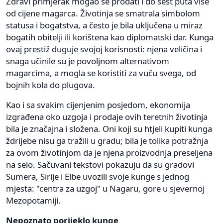
Zdravi primjerak mogao se prodati i do šest puta više
od cijene magarca. Životinja se smatrala simbolom
statusa i bogatstva, a često je bila uključena u miraz
bogatih obitelji ili korištena kao diplomatski dar. Kunga
ovaj prestiž duguje svojoj korisnosti: njena veličina i
snaga učinile su je povoljnom alternativom
magarcima, a mogla se koristiti za vuču svega, od
bojnih kola do plugova.
Kao i sa svakim cijenjenim posjedom, ekonomija
izgrađena oko uzgoja i prodaje ovih teretnih životinja
bila je značajna i složena. Oni koji su htjeli kupiti kunga
ždrijebe nisu ga tražili u gradu; bila je tolika potražnja
za ovom životinjom da je njena proizvodnja preseljena
na selo. Sačuvani tekstovi pokazuju da su gradovi
Sumera, Sirije i Elbe uvozili svoje kunge s jednog
mjesta: "centra za uzgoj" u Nagaru, gore u sjevernoj
Mezopotamiji.
Nepoznato porijeklo kunge