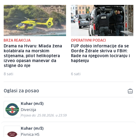
BRZA REAKCIJA
OPERATIVNI PODACI
Drama na Hvaru: Mlada žena
FUP dobio informacije da se
kolabirala na morskim
Đorđe Ždrale skriva u FBiH:
stijenama, pilot helikoptera
Rade na njegovom lociranju i
izveo opasan manevar da
hapšenju
stigne do nje
8 sati
6 sati
Oglasi za posao
Kuhar (m/ž)
Diverzija
Prijava do: 25.08.2026. u 23:59
Kuhar (m/ž)
Pivnica HS