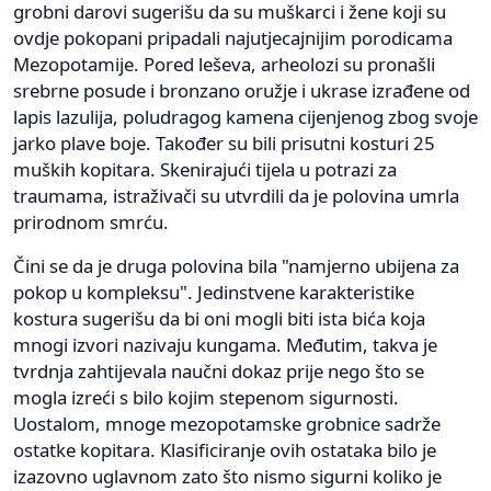
grobni darovi sugerišu da su muškarci i žene koji su
ovdje pokopani pripadali najutjecajnijim porodicama
Mezopotamije. Pored leševa, arheolozi su pronašli
srebrne posude i bronzano oružje i ukrase izrađene od
lapis lazulija, poludragog kamena cijenjenog zbog svoje
jarko plave boje. Također su bili prisutni kosturi 25
muških kopitara. Skenirajući tijela u potrazi za
traumama, istraživači su utvrdili da je polovina umrla
prirodnom smrću.
Čini se da je druga polovina bila "namjerno ubijena za
pokop u kompleksu". Jedinstvene karakteristike
kostura sugerišu da bi oni mogli biti ista bića koja
mnogi izvori nazivaju kungama. Međutim, takva je
tvrdnja zahtijevala naučni dokaz prije nego što se
mogla izreći s bilo kojim stepenom sigurnosti.
Uostalom, mnoge mezopotamske grobnice sadrže
ostatke kopitara. Klasificiranje ovih ostataka bilo je
izazovno uglavnom zato što nismo sigurni koliko je