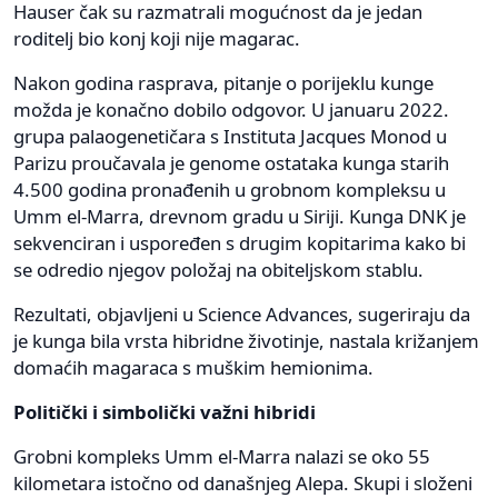
Hauser čak su razmatrali mogućnost da je jedan
roditelj bio konj koji nije magarac.
Nakon godina rasprava, pitanje o porijeklu kunge
možda je konačno dobilo odgovor. U januaru 2022.
grupa palaogenetičara s Instituta Jacques Monod u
Parizu proučavala je genome ostataka kunga starih
4.500 godina pronađenih u grobnom kompleksu u
Umm el-Marra, drevnom gradu u Siriji. Kunga DNK je
sekvenciran i uspoređen s drugim kopitarima kako bi
se odredio njegov položaj na obiteljskom stablu.
Rezultati, objavljeni u Science Advances, sugeriraju da
je kunga bila vrsta hibridne životinje, nastala križanjem
domaćih magaraca s muškim hemionima.
Politički i simbolički važni hibridi
Grobni kompleks Umm el-Marra nalazi se oko 55
kilometara istočno od današnjeg Alepa. Skupi i složeni