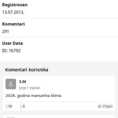
Registrovan
13.07.2013.
Komentari
291
User Data
ID: 16792
Komentari korisnika
S.M
prije 1 mjesec
2026. godina manuelna klima
↑
19
↓
5
Prijavi