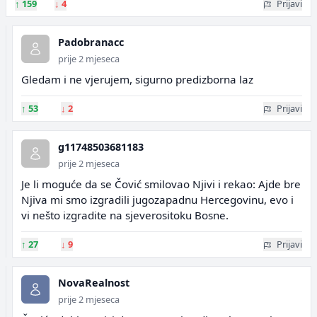
↑
159
↓
4
Prijavi
Padobranacc
prije 2 mjeseca
Gledam i ne vjerujem, sigurno predizborna laz
↑
53
↓
2
Prijavi
g11748503681183
prije 2 mjeseca
Je li moguće da se Čović smilovao Njivi i rekao: Ajde bre
Njiva mi smo izgradili jugozapadnu Hercegovinu, evo i
vi nešto izgradite na sjeverositoku Bosne.
↑
27
↓
9
Prijavi
NovaRealnost
prije 2 mjeseca