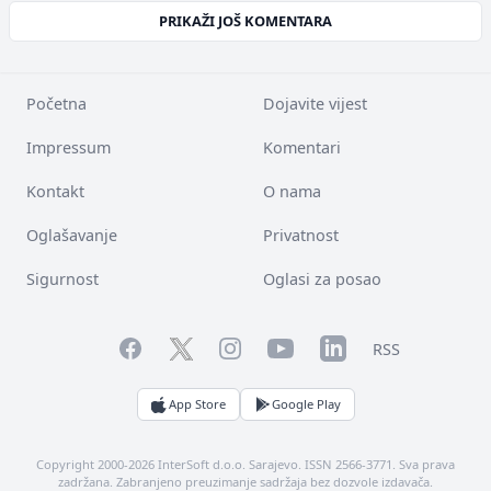
PRIKAŽI JOŠ KOMENTARA
Početna
Dojavite vijest
Impressum
Komentari
Kontakt
O nama
Oglašavanje
Privatnost
Sigurnost
Oglasi za posao
Facebook
YouTube
LinkedIn
Twitter
Instagram
RSS
App Store
Google Play
Copyright 2000-2026 InterSoft d.o.o. Sarajevo. ISSN 2566-3771. Sva prava
zadržana. Zabranjeno preuzimanje sadržaja bez dozvole izdavača.