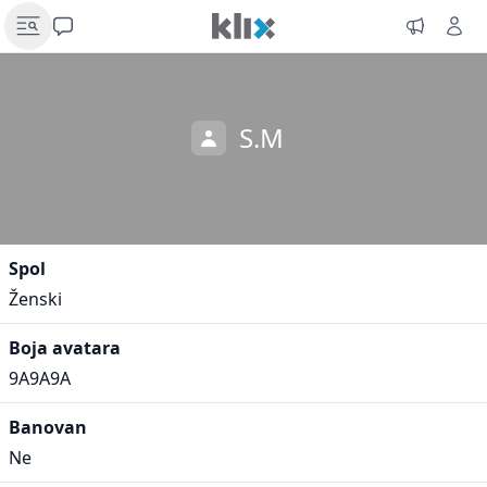
S.M
Spol
Ženski
Boja avatara
9A9A9A
Banovan
Ne