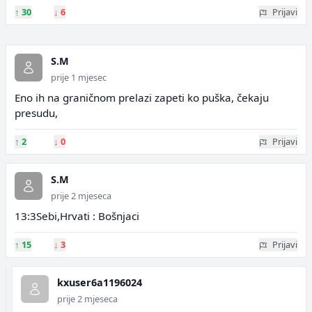
↑
30
↓
6
Prijavi
S.M
prije 1 mjesec
Eno ih na graničnom prelazi zapeti ko puška, čekaju
presudu,
↑
2
↓
0
Prijavi
S.M
prije 2 mjeseca
13:3Sebi,Hrvati : Bošnjaci
↑
15
↓
3
Prijavi
kxuser6a1196024
prije 2 mjeseca