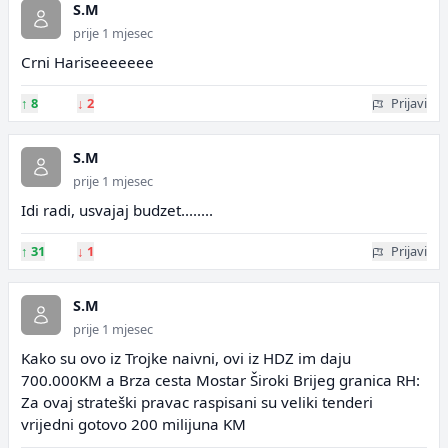
S.M
prije 1 mjesec
Crni Hariseeeeeee
↑
8
↓
2
Prijavi
S.M
prije 1 mjesec
Idi radi, usvajaj budzet........
↑
31
↓
1
Prijavi
S.M
prije 1 mjesec
Kako su ovo iz Trojke naivni, ovi iz HDZ im daju
700.000KM a Brza cesta Mostar Široki Brijeg granica RH:
Za ovaj strateški pravac raspisani su veliki tenderi
vrijedni gotovo 200 milijuna KM