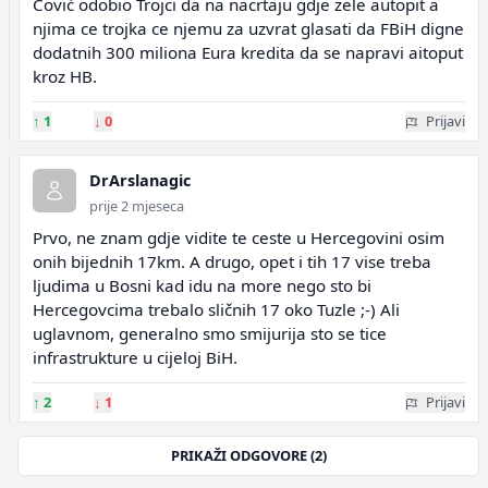
Čović odobio Trojci da na nacrtaju gdje zele autopit a
njima ce trojka ce njemu za uzvrat glasati da FBiH digne
dodatnih 300 miliona Eura kredita da se napravi aitoput
kroz HB.
↑
1
↓
0
Prijavi
DrArslanagic
prije 2 mjeseca
Prvo, ne znam gdje vidite te ceste u Hercegovini osim
onih bijednih 17km. A drugo, opet i tih 17 vise treba
ljudima u Bosni kad idu na more nego sto bi
Hercegovcima trebalo sličnih 17 oko Tuzle ;-) Ali
uglavnom, generalno smo smijurija sto se tice
infrastrukture u cijeloj BiH.
↑
2
↓
1
Prijavi
PRIKAŽI ODGOVORE (2)