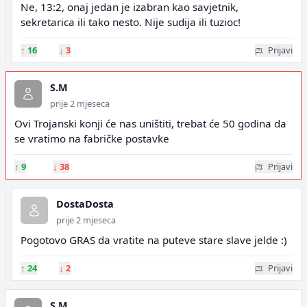
Ne, 13:2, onaj jedan je izabran kao savjetnik,
sekretarica ili tako nesto. Nije sudija ili tuzioc!
↑
16
↓
3
Prijavi
S.M
prije 2 mjeseca
Ovi Trojanski konji će nas uništiti, trebat će 50 godina da
se vratimo na fabričke postavke
↑
9
↓
38
Prijavi
DostaDosta
prije 2 mjeseca
Pogotovo GRAS da vratite na puteve stare slave jelde :)
↑
24
↓
2
Prijavi
S.M