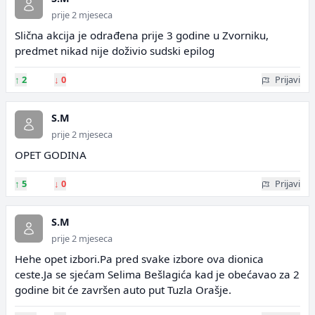
prije 2 mjeseca
Slična akcija je odrađena prije 3 godine u Zvorniku,
predmet nikad nije doživio sudski epilog
↑
2
↓
0
Prijavi
S.M
prije 2 mjeseca
OPET GODINA
↑
5
↓
0
Prijavi
S.M
prije 2 mjeseca
Hehe opet izbori.Pa pred svake izbore ova dionica
ceste.Ja se sjećam Selima Bešlagića kad je obećavao za 2
godine bit će završen auto put Tuzla Orašje.