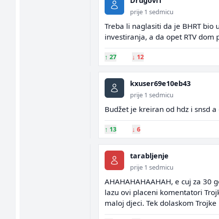
Drugovi1
prije 1 sedmicu
Treba li naglasiti da je BHRT bio 
investiranja, a da opet RTV dom
↑
27
↓
12
kxuser69e10eb43
prije 1 sedmicu
Budžet je kreiran od hdz i snsd 
↑
13
↓
6
tarabljenje
prije 1 sedmicu
AHAHAHAHAAHAH, e cuj za 30 godin
lazu ovi placeni komentatori Tro
maloj djeci. Tek dolaskom Trojke 