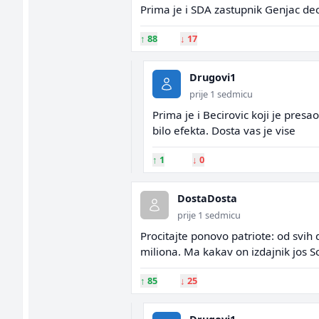
Prima je i SDA zastupnik Genjac dece
↑
88
↓
17
Drugovi1
prije 1 sedmicu
Prima je i Becirovic koji je pres
bilo efekta. Dosta vas je vise
↑
1
↓
0
DostaDosta
prije 1 sedmicu
Procitajte ponovo patriote: od svi
miliona. Ma kakav on izdajnik jos 
↑
85
↓
25