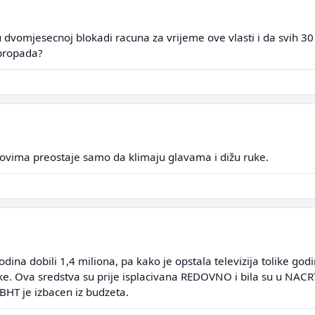
u dvomjesecnoj blokadi racuna za vrijeme ove vlasti i da svih 30 
 propada?
a ovima preostaje samo da klimaju glavama i dižu ruke.
a dobili 1,4 miliona, pa kako je opstala televizija tolike godi
jke. Ova sredstva su prije isplacivana REDOVNO i bila su u NACR
BHT je izbacen iz budzeta.