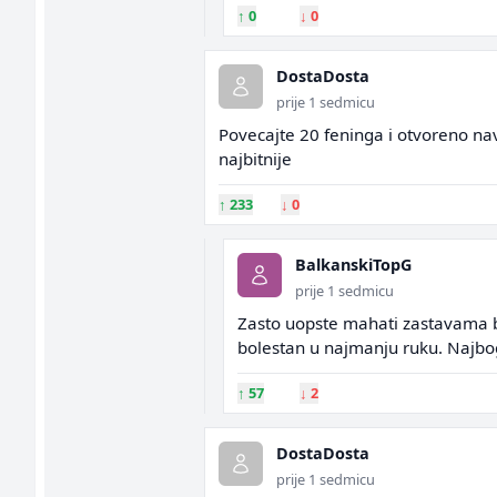
↑
0
↓
0
DostaDosta
prije 1 sedmicu
Povecajte 20 feninga i otvoreno nav
najbitnije
↑
233
↓
0
BalkanskiTopG
prije 1 sedmicu
Zasto uopste mahati zastavama bi
bolestan u najmanju ruku. Najbogat
↑
57
↓
2
DostaDosta
prije 1 sedmicu