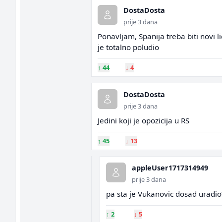
DostaDosta
prije 3 dana
Ponavljam, Spanija treba biti novi 
je totalno poludio
↑
44
↓
4
DostaDosta
prije 3 dana
Jedini koji je opozicija u RS
↑
45
↓
13
appleUser1717314949
prije 3 dana
pa sta je Vukanovic dosad uradio
↑
2
↓
5