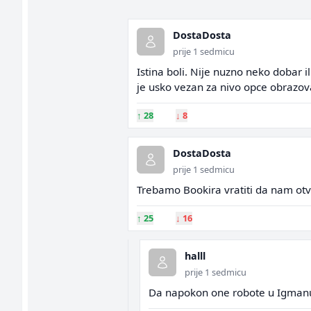
DostaDosta
prije 1 sedmicu
Istina boli. Nije nuzno neko dobar il
je usko vezan za nivo opce obrazova
↑
28
↓
8
DostaDosta
prije 1 sedmicu
Trebamo Bookira vratiti da nam otvo
↑
25
↓
16
halll
prije 1 sedmicu
Da napokon one robote u Igmanu