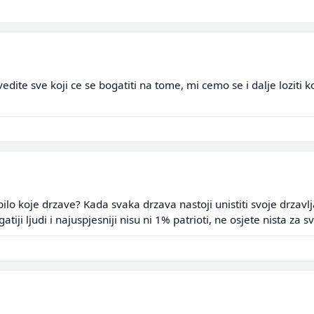
edite sve koji ce se bogatiti na tome, mi cemo se i dalje loziti
lo koje drzave? Kada svaka drzava nastoji unistiti svoje drzavl
iji ljudi i najuspjesniji nisu ni 1% patrioti, ne osjete nista za 