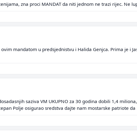
nijama, zna proci MANDAT da niti jednom ne trazi rijec. Ne lupaj
ao ovim mandatom u predsjednistvu i Halida Genjca. Prima je i J
h dosadasnjih saziva VM UKUPNO za 30 godina dobili 1,4 miliona
Scepan Polje osigurao sredstva dajte nam mostarske patriote da 