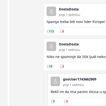
DostaDosta
prije 1 sedmicu
Spanija treba biti novi lider Evrope!
↑
113
↓
0
DostaDosta
prije 1 sedmicu
Niko ne spominje da 50k ljudi neko
↑
19
↓
3
gooUser1743662909
prije 1 sedmicu
Rekli im da ima panini slicica u sp
↑
9
↓
0