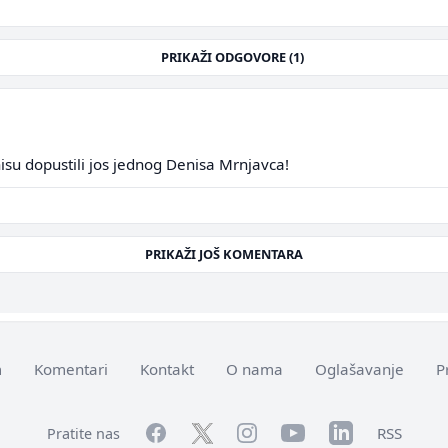
PRIKAŽI ODGOVORE (1)
isu dopustili jos jednog Denisa Mrnjavca!
PRIKAŽI JOŠ KOMENTARA
m
Komentari
Kontakt
O nama
Oglašavanje
P
Facebook
YouTube
LinkedIn
Twitter
Instagram
RSS
Pratite nas