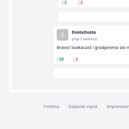
↑
3
↓
5
DostaDosta
prije 3 sedmice
Bravo! Svakacast i gradjanima sto n
↑
53
↓
2
Dojavite vijest
Impressu
Početna