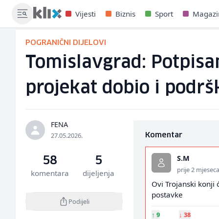
Vijesti
Biznis
Sport
Magazi
POGRANIČNI DIJELOVI
Tomislavgrad: Potpisan
projekat dobio i podr
FENA
27.05.2026.
Komentar
S.M
58
5
prije 2 mjesec
komentara
dijeljenja
Ovi Trojanski konji 
postavke
Podijeli
↑
9
↓
38