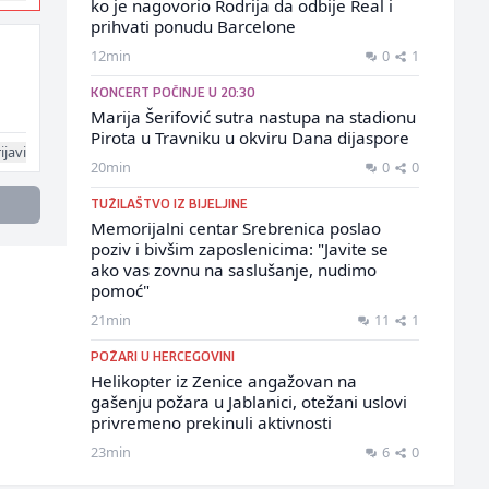
ko je nagovorio Rodrija da odbije Real i
prihvati ponudu Barcelone
12min
0
1
KONCERT POČINJE U 20:30
Marija Šerifović sutra nastupa na stadionu
Pirota u Travniku u okviru Dana dijaspore
ijavi
20min
0
0
TUŽILAŠTVO IZ BIJELJINE
Memorijalni centar Srebrenica poslao
poziv i bivšim zaposlenicima: "Javite se
ako vas zovnu na saslušanje, nudimo
pomoć"
21min
11
1
POŽARI U HERCEGOVINI
Helikopter iz Zenice angažovan na
gašenju požara u Jablanici, otežani uslovi
privremeno prekinuli aktivnosti
23min
6
0