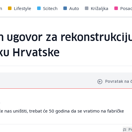
n
Lifestyle
Scitech
Auto
Križaljka
Posa
 ugovor za rekonstrukciju 
šku Hrvatske
Povratak na 
a
će nas uništiti, trebat će 50 godina da se vratimo na fabričke
Pr