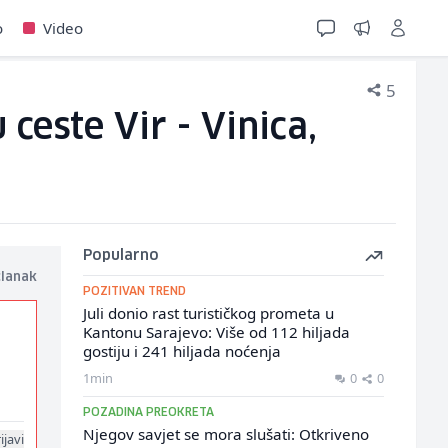
o
Video
5
ceste Vir - Vinica,
Popularno
članak
POZITIVAN TREND
Juli donio rast turističkog prometa u
Kantonu Sarajevo: Više od 112 hiljada
gostiju i 241 hiljada noćenja
1min
0
0
POZADINA PREOKRETA
Njegov savjet se mora slušati: Otkriveno
ijavi