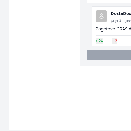
DostaDos
prije 2 mje
Pogotovo GRAS da 
↑
24
↓
2