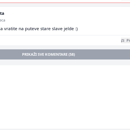
ta
seca
vratite na puteve stare slave jelde :)
Pr
PRIKAŽI SVE KOMENTARE (58)