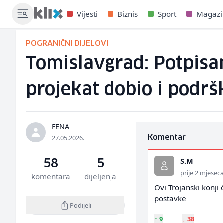
Vijesti
Biznis
Sport
Magazi
POGRANIČNI DIJELOVI
Tomislavgrad: Potpisan
projekat dobio i podr
FENA
27.05.2026.
Komentar
S.M
58
5
prije 2 mjesec
komentara
dijeljenja
Ovi Trojanski konji 
postavke
Podijeli
↑
9
↓
38