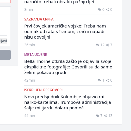
naročito trebali obratiti pažnju ljeti
8min
0
0
SAZNANJA CNN-A
Prvi čovjek američke vojske: Treba nam
odmak od rata s Iranom, zračni napadi
nisu dovoljni
ijavi
36min
12
7
META UCJENE
Bella Thorne otkrila zašto je objavila svoje
eksplicitne fotografije: Govorili su da samo
želim pokazati grudi
42min
1
0
ISCRPLJENI PREGOVORI
Novi predsjednik Kolumbije objavio rat
narko-kartelima, Trumpova administracija
šalje milijardu dolara pomoći
44min
7
13