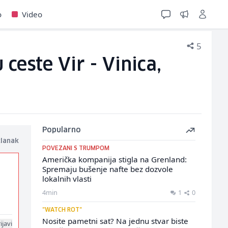
o
Video
5
ceste Vir - Vinica,
Popularno
članak
POVEZANI S TRUMPOM
Američka kompanija stigla na Grenland:
Spremaju bušenje nafte bez dozvole
lokalnih vlasti
4min
1
0
"WATCH ROT"
Nosite pametni sat? Na jednu stvar biste
ijavi