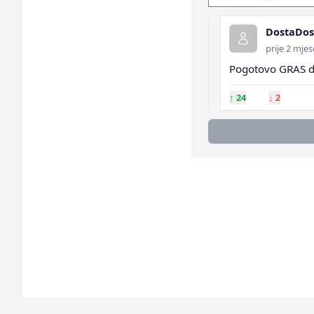
DostaDos
prije 2 mje
Pogotovo GRAS da 
↑
24
↓
2