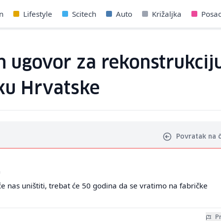
n
Lifestyle
Scitech
Auto
Križaljka
Posa
 ugovor za rekonstrukciju 
šku Hrvatske
Povratak na 
a
će nas uništiti, trebat će 50 godina da se vratimo na fabričke
Pr