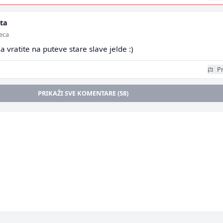
ta
seca
vratite na puteve stare slave jelde :)
Pr
PRIKAŽI SVE KOMENTARE (58)