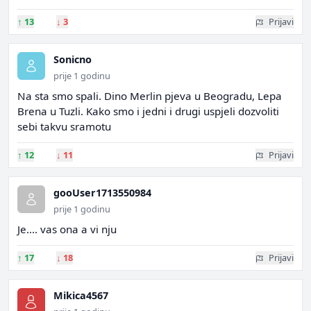
↑
13
↓
3
Prijavi
Sonicno
prije 1 godinu
Na sta smo spali. Dino Merlin pjeva u Beogradu, Lepa
Brena u Tuzli. Kako smo i jedni i drugi uspjeli dozvoliti
sebi takvu sramotu
↑
12
↓
11
Prijavi
gooUser1713550984
prije 1 godinu
Je.... vas ona a vi nju
↑
17
↓
18
Prijavi
Mikica4567