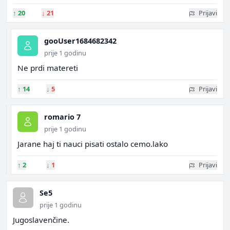
↑
20
↓
21
Prijavi
gooUser1684682342
prije 1 godinu
Ne prdi matereti
↑
14
↓
5
Prijavi
romario 7
prije 1 godinu
Jarane haj ti nauci pisati ostalo cemo.lako
↑
2
↓
1
Prijavi
Se5
prije 1 godinu
Jugoslavenčine.