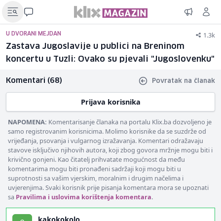
1.3k
U DVORANI MEJDAN
Zastava Jugoslavije u publici na Breninom
koncertu u Tuzli: Ovako su pjevali "Jugoslovenku"
Komentari (68)
Povratak na članak
Prijava korisnika
NAPOMENA:
Komentarisanje članaka na portalu Klix.ba dozvoljeno je
samo registrovanim korisnicima. Molimo korisnike da se suzdrže od
vrijeđanja, psovanja i vulgarnog izražavanja. Komentari odražavaju
stavove isključivo njihovih autora, koji zbog govora mržnje mogu biti i
krivično gonjeni. Kao čitatelj prihvatate mogućnost da među
komentarima mogu biti pronađeni sadržaji koji mogu biti u
suprotnosti sa vašim vjerskim, moralnim i drugim načelima i
uvjerenjima. Svaki korisnik prije pisanja komentara mora se upoznati
sa
Pravilima i uslovima korištenja komentara
.
kakokokolo