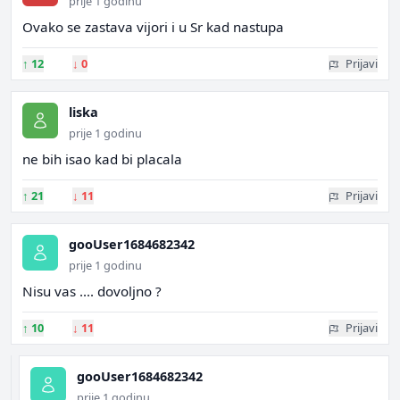
prije 1 godinu
Ovako se zastava vijori i u Sr kad nastupa
↑
12
↓
0
Prijavi
liska
prije 1 godinu
ne bih isao kad bi placala
↑
21
↓
11
Prijavi
gooUser1684682342
prije 1 godinu
Nisu vas .... dovoljno ?
↑
10
↓
11
Prijavi
gooUser1684682342
prije 1 godinu