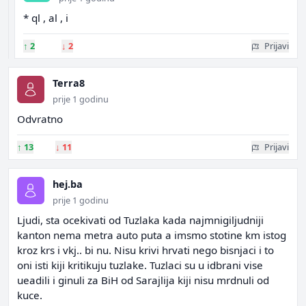
* ql , al , i
↑
2
↓
2
Prijavi
Terra8
prije 1 godinu
Odvratno
↑
13
↓
11
Prijavi
hej.ba
prije 1 godinu
Ljudi, sta ocekivati od Tuzlaka kada najmnigiljudniji
kanton nema metra auto puta a imsmo stotine km istog
kroz krs i vkj.. bi nu. Nisu krivi hrvati nego bisnjaci i to
oni isti kiji kritikuju tuzlake. Tuzlaci su u idbrani vise
ueadili i ginuli za BiH od Sarajlija kiji nisu mrdnuli od
kuce.