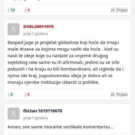
↑
10
↓
4
Prijavi
DSBL20011975
prije 1 godinu
Raspad juge je projelat globalista koji hoće da imaju
male drzave sa kojima mogu raditi sta hoće . Kod su
nasli te ideje koje su nastale za vrijeme drugog
svjetskog rata samo su ih afirmisali, jedino su se srbi
pobunili i na kraju su bili bombardivani, ali izgleda da i
njima ide kraj. Jugoslovenska ideja je dobra ali se
moraju vjerske institucije izbaciti iz politike.
↑
6
↓
6
Prijavi
fbUser1619716078
prije 1 godinu
Aman, sve same moralne vertikale komentarisu ..