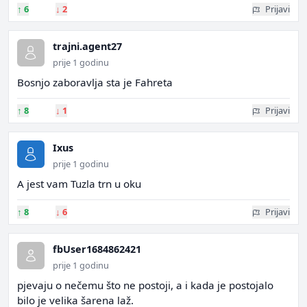
↑
6
↓
2
Prijavi
trajni.agent27
prije 1 godinu
Bosnjo zaboravlja sta je Fahreta
↑
8
↓
1
Prijavi
Ixus
prije 1 godinu
A jest vam Tuzla trn u oku
↑
8
↓
6
Prijavi
fbUser1684862421
prije 1 godinu
pjevaju o nečemu što ne postoji, a i kada je postojalo
bilo je velika šarena laž.