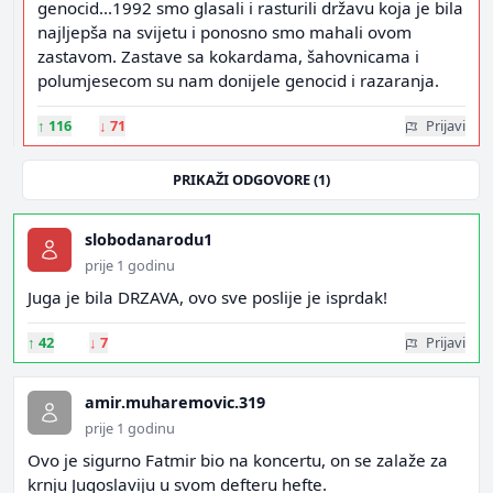
genocid...1992 smo glasali i rasturili državu koja je bila
najljepša na svijetu i ponosno smo mahali ovom
zastavom. Zastave sa kokardama, šahovnicama i
polumjesecom su nam donijele genocid i razaranja.
↑
116
↓
71
Prijavi
PRIKAŽI ODGOVORE (1)
slobodanarodu1
prije 1 godinu
Juga je bila DRZAVA, ovo sve poslije je isprdak!
↑
42
↓
7
Prijavi
amir.muharemovic.319
prije 1 godinu
Ovo je sigurno Fatmir bio na koncertu, on se zalaže za
krnju Jugoslaviju u svom defteru hefte.