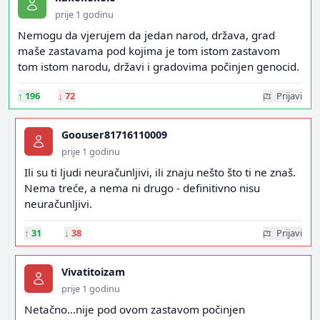
prije 1 godinu
Nemogu da vjerujem da jedan narod, država, grad
maše zastavama pod kojima je tom istom zastavom
tom istom narodu, državi i gradovima počinjen genocid.
↑
196
↓
72
Prijavi
Goouser81716110009
prije 1 godinu
Ili su ti ljudi neuračunljivi, ili znaju nešto što ti ne znaš.
Nema treće, a nema ni drugo - definitivno nisu
neuračunljivi.
↑
31
↓
38
Prijavi
Vivatitoizam
prije 1 godinu
Netačno...nije pod ovom zastavom počinjen