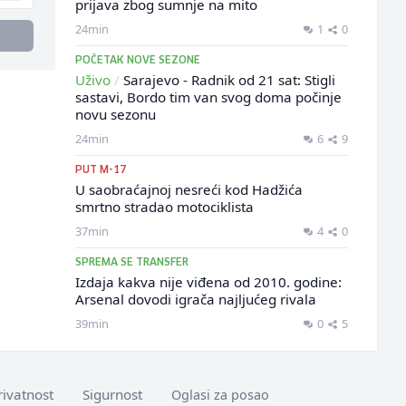
prijava zbog sumnje na mito
24min
1
0
POČETAK NOVE SEZONE
Uživo
/
Sarajevo - Radnik od 21 sat: Stigli
sastavi, Bordo tim van svog doma počinje
novu sezonu
24min
6
9
PUT M-17
U saobraćajnoj nesreći kod Hadžića
smrtno stradao motociklista
37min
4
0
SPREMA SE TRANSFER
Izdaja kakva nije viđena od 2010. godine:
Arsenal dovodi igrača najljućeg rivala
39min
0
5
rivatnost
Sigurnost
Oglasi za posao