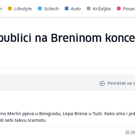
n
Lifestyle
Scitech
Auto
Križaljka
Posa
publici na Breninom konce
Povratak na 
ino Merlin pjeva u Beogradu, Lepa Brena u Tuzli. Kako smo i jed
iti sebi takvu sramotu
Pr