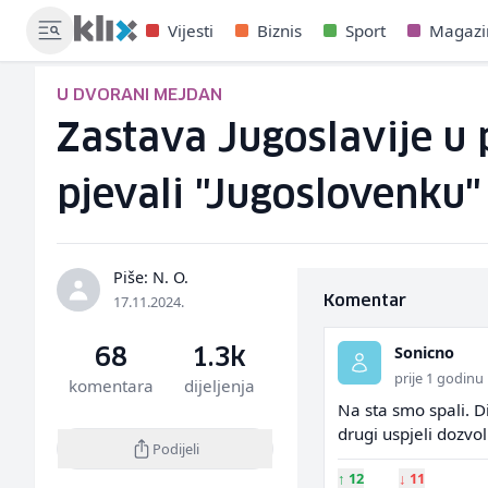
Vijesti
Biznis
Sport
Magazi
U DVORANI MEJDAN
Zastava Jugoslavije u 
pjevali "Jugoslovenku"
Piše: N. O.
17.11.2024.
Komentar
Sonicno
68
1.3k
prije 1 godinu
komentara
dijeljenja
Na sta smo spali. D
drugi uspjeli dozvol
Podijeli
↑
12
↓
11