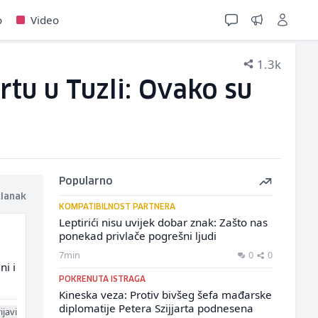
o
Video
1.3k
rtu u Tuzli: Ovako su
Popularno
članak
KOMPATIBILNOST PARTNERA
Leptirići nisu uvijek dobar znak: Zašto nas
ponekad privlače pogrešni ljudi
7min
0
0
ni i
POKRENUTA ISTRAGA
Kineska veza: Protiv bivšeg šefa mađarske
diplomatije Petera Szijjarta podnesena
ijavi