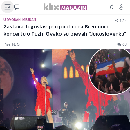
1.3k
U DVORANI MEJDAN
Zastava Jugoslavije u publici na Breninom
koncertu u Tuzli: Ovako su pjevali "Jugoslovenku"
Piše: N. O.
68