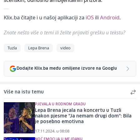
Klix.ba čitajte i u našoj aplikaciji za
iOS
ili
Android
.
Znate nešto više o temi ili želite prijaviti grešku u tekstu?
Tuzla
Lepa Brena
video
Dodajte Klix.ba među omiljene izvore na Googlu
Više na istu temu
PJEVALA U RODNOM GRADU
Lepa Brena jecala na koncertu u Tuzli
nakon pjesme "Ja nemam drugi dom": Bila
je posebno emotivna
17.11.2024. u 08:08
NOĆ EMOCIJA U MEJDANU