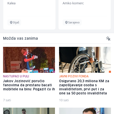
Kalea
Amko komerc
Ilijaš
Sarajevo
Možda vas zanima
NASTUPAO U PULI
JAVNI POZIVI FONDA
Jakov Jozinović poručio
Osigurano 20,3 miliona KM za
fanovima da prestanu bacati
zapošljavanje osoba s
mobitele na binu: Pogazit ću ih
invaliditetom, prvi put i za
one sa 50 posto invaliditeta
7 sati
10 sati