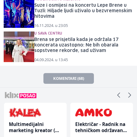
Suze i osmijesi na koncertu Lepe Brene u
Tuzli: Hiljade ljudi uživalo u bezvremenskim
hitovima
16.11.2024. u 23:05
U SAVA CENTRU
Brena se prisjetila kada je održala 17
koncerata uzastopno: Ne bih obarala
sopstvene rekorde, sad uživam
04.09.2024. u 13:45
KOMENTARI (68)
Multimedijalni
Električar - Radnik na
marketing kreator (m/
tehničkom održavanju
ž)
(m/ž)