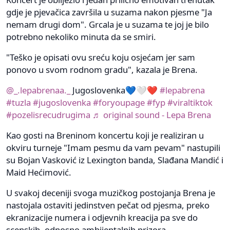
gdje je pjevačica završila u suzama nakon pjesme "Ja
nemam drugi dom". Grcala je u suzama te joj je bilo
potrebno nekoliko minuta da se smiri.
"Teško je opisati ovu sreću koju osjećam jer sam
ponovo u svom rodnom gradu", kazala je Brena.
@_.lepabrenaa._
Jugoslovenka💙🤍❤️
#lepabrena
#tuzla
#jugoslovenka
#foryoupage
#fyp
#viraltiktok
#pozelisrecudrugima
♬ original sound - Lepa Brena
Kao gosti na Breninom koncertu koji je realiziran u
okviru turneje "Imam pesmu da vam pevam" nastupili
su Bojan Vasković iz Lexington banda, Slađana Mandić i
Maid Hećimović.
U svakoj deceniji svoga muzičkog postojanja Brena je
nastojala ostaviti jedinstven pečat od pjesma, preko
ekranizacije numera i odjevnih kreacija pa sve do
scenskih, odnosno ambijentalnih prizora.