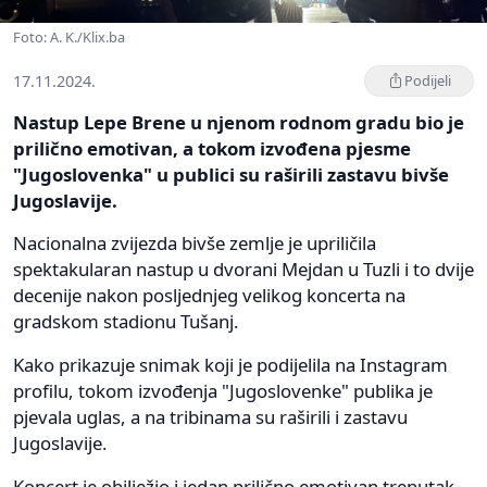
Foto: A. K./Klix.ba
17.11.2024.
Podijeli
Nastup Lepe Brene u njenom rodnom gradu bio je
prilično emotivan, a tokom izvođena pjesme
"Jugoslovenka" u publici su raširili zastavu bivše
Jugoslavije.
Nacionalna zvijezda bivše zemlje je upriličila
spektakularan nastup u dvorani Mejdan u Tuzli i to dvije
decenije nakon posljednjeg velikog koncerta na
gradskom stadionu Tušanj.
Kako prikazuje snimak koji je podijelila na Instagram
profilu, tokom izvođenja "Jugoslovenke" publika je
pjevala uglas, a na tribinama su raširili i zastavu
Jugoslavije.
Koncert je obilježio i jedan prilično emotivan trenutak