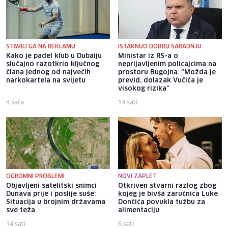
STAVILI GA NA REKLAMU
ISTAKNUO DOBRU SARADNJU
Kako je padel klub u Dubaiju
Ministar iz RS-a o
slučajno razotkrio ključnog
neprijavljenim policajcima na
člana jednog od najvećih
prostoru Bugojna: "Možda je
narkokartela na svijetu
previd, dolazak Vučića je
visokog rizika"
4 sata
14 sati
OGROMNI PROBLEMI
NOVI ZAPLET
Objavljeni satelitski snimci
Otkriven stvarni razlog zbog
Dunava prije i poslije suše:
kojeg je bivša zaručnica Luke
Situacija u brojnim državama
Dončića povukla tužbu za
sve teža
alimentaciju
14 sati
6 sati