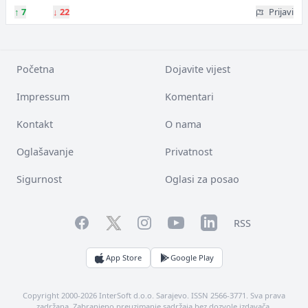
↑
7
↓
22
Prijavi
Početna
Dojavite vijest
Impressum
Komentari
Kontakt
O nama
Oglašavanje
Privatnost
Sigurnost
Oglasi za posao
Facebook
YouTube
LinkedIn
Twitter
Instagram
RSS
App Store
Google Play
Copyright 2000-2026 InterSoft d.o.o. Sarajevo. ISSN 2566-3771. Sva prava
zadržana. Zabranjeno preuzimanje sadržaja bez dozvole izdavača.