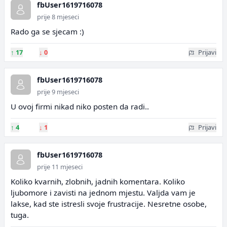
fbUser1619716078
prije 8 mjeseci
Rado ga se sjecam :)
↑
17
↓
0
Prijavi
fbUser1619716078
prije 9 mjeseci
U ovoj firmi nikad niko posten da radi..
↑
4
↓
1
Prijavi
fbUser1619716078
prije 11 mjeseci
Koliko kvarnih, zlobnih, jadnih komentara. Koliko
ljubomore i zavisti na jednom mjestu. Valjda vam je
lakse, kad ste istresli svoje frustracije. Nesretne osobe,
tuga.