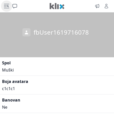
fbUser1619716078
Spol
Muški
Boja avatara
c1c1c1
Banovan
Ne