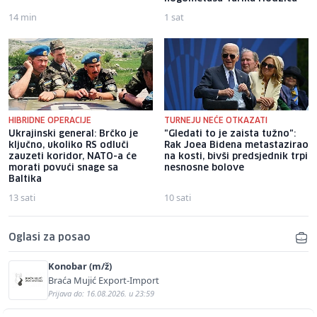
14 min
1 sat
HIBRIDNE OPERACIJE
TURNEJU NEĆE OTKAZATI
Ukrajinski general: Brčko je
"Gledati to je zaista tužno":
ključno, ukoliko RS odluči
Rak Joea Bidena metastazirao
zauzeti koridor, NATO-a će
na kosti, bivši predsjednik trpi
morati povući snage sa
nesnosne bolove
Baltika
13 sati
10 sati
Oglasi za posao
Konobar (m/ž)
Braća Mujić Export-Import
Prijava do: 16.08.2026. u 23:59