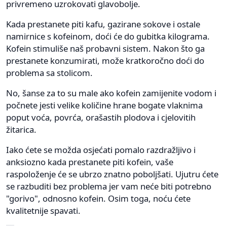
privremeno uzrokovati glavobolje.
Kada prestanete piti kafu, gazirane sokove i ostale
namirnice s kofeinom, doći će do gubitka kilograma.
Kofein stimuliše naš probavni sistem. Nakon što ga
prestanete konzumirati, može kratkoročno doći do
problema sa stolicom.
No, šanse za to su male ako kofein zamijenite vodom i
počnete jesti velike količine hrane bogate vlaknima
poput voća, povrća, orašastih plodova i cjelovitih
žitarica.
Iako ćete se možda osjećati pomalo razdražljivo i
anksiozno kada prestanete piti kofein, vaše
raspoloženje će se ubrzo znatno poboljšati. Ujutru ćete
se razbuditi bez problema jer vam neće biti potrebno
"gorivo", odnosno kofein. Osim toga, noću ćete
kvalitetnije spavati.