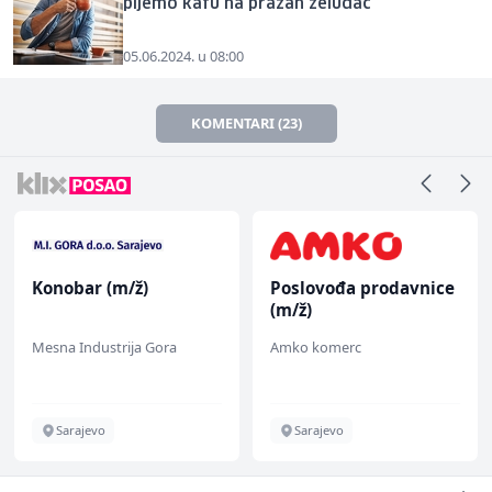
pijemo kafu na prazan želudac
05.06.2024. u 08:00
KOMENTARI (23)
Konobar (m/ž)
Poslovođa prodavnice
(m/ž)
Mesna Industrija Gora
Amko komerc
Sarajevo
Sarajevo