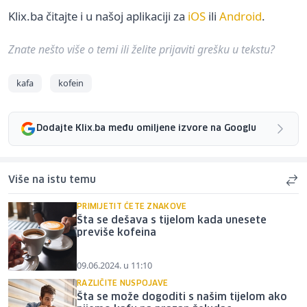
Klix.ba čitajte i u našoj aplikaciji za
iOS
ili
Android
.
Znate nešto više o temi ili želite prijaviti grešku u tekstu?
kafa
kofein
Dodajte Klix.ba među omiljene izvore na Googlu
Više na istu temu
PRIMIJETIT ĆETE ZNAKOVE
Šta se dešava s tijelom kada unesete
previše kofeina
09.06.2024. u 11:10
RAZLIČITE NUSPOJAVE
Šta se može dogoditi s našim tijelom ako