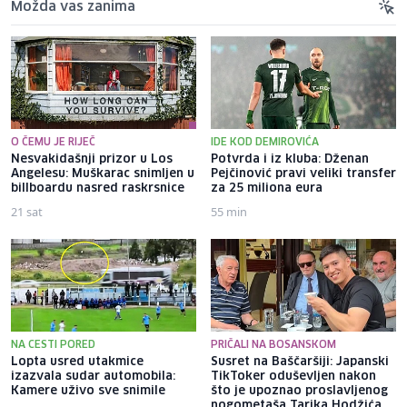
Možda vas zanima
O ČEMU JE RIJEČ
IDE KOD DEMIROVIĆA
Nesvakidašnji prizor u Los
Potvrda i iz kluba: Dženan
Angelesu: Muškarac snimljen u
Pejčinović pravi veliki transfer
billboardu nasred raskrsnice
za 25 miliona eura
21 sat
55 min
NA CESTI PORED
PRIČALI NA BOSANSKOM
Lopta usred utakmice
Susret na Baščaršiji: Japanski
izazvala sudar automobila:
TikToker oduševljen nakon
Kamere uživo sve snimile
što je upoznao proslavljenog
nogometaša Tarika Hodžića