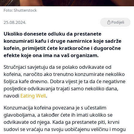
Foto: Shutterstock
25.08.2024.
Podijeli
Ukoliko donesete odluku da prestanete
konzumirati kafu i druge namirnice koje sadrže
kofein, primijetit ćete kratkoročne i dugoročne
efekte koje ona ima na vaš organizam.
Stručnjaci savjetuju da se polako odvikavate od
kofeina, naročito ako trenutno konzumirate nekoliko
šoljica kafe dnevno. Dobra vijest je ta da će negativne
posljedice odvikavanja trajati samo nekoliko dana,
navodi
Eating Well
.
Konzumacija kofeina povezana je s učestalim
glavoboljama, a također ćete ih imati ukoliko se
odvikavate od njega. Kada ga prestanete piti, krvni
sudovi se vraćaju na svoju uobičajenu veličinu i mogu