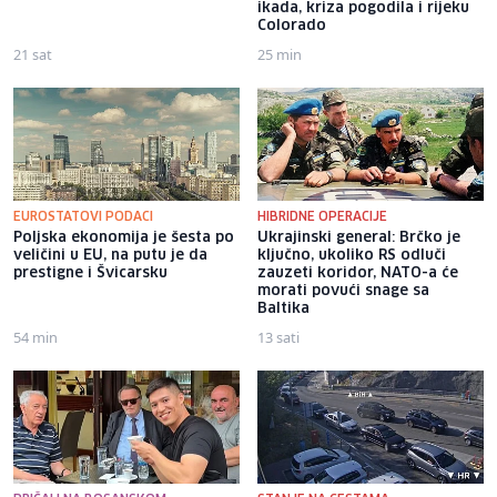
ikada, kriza pogodila i rijeku
Colorado
21 sat
25 min
EUROSTATOVI PODACI
HIBRIDNE OPERACIJE
Poljska ekonomija je šesta po
Ukrajinski general: Brčko je
veličini u EU, na putu je da
ključno, ukoliko RS odluči
prestigne i Švicarsku
zauzeti koridor, NATO-a će
morati povući snage sa
Baltika
54 min
13 sati