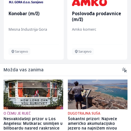
Konobar (m/ž)
Poslovođa prodavnice
(m/ž)
Mesna Industrija Gora
Amko komerc
Sarajevo
Sarajevo
Možda vas zanima
O ČEMU JE RIJEČ
DUGOTRAJNA SUŠA
Nesvakidašnji prizor u Los
Šokantni prizori: Najveće
Angelesu: Muškarac snimljen u
američko akumulacijsko
billboardu nasred raskrsnice
jezero na najnižem nivou