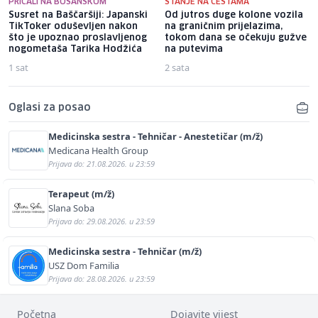
PRIČALI NA BOSANSKOM
STANJE NA CESTAMA
Susret na Baščaršiji: Japanski
Od jutros duge kolone vozila
TikToker oduševljen nakon
na graničnim prijelazima,
što je upoznao proslavljenog
tokom dana se očekuju gužve
nogometaša Tarika Hodžića
na putevima
1 sat
2 sata
Oglasi za posao
Medicinska sestra - Tehničar - Anestetičar (m/ž)
Medicana Health Group
Prijava do: 21.08.2026. u 23:59
Terapeut (m/ž)
Slana Soba
Prijava do: 29.08.2026. u 23:59
Medicinska sestra - Tehničar (m/ž)
USZ Dom Familia
Prijava do: 28.08.2026. u 23:59
Početna
Dojavite vijest