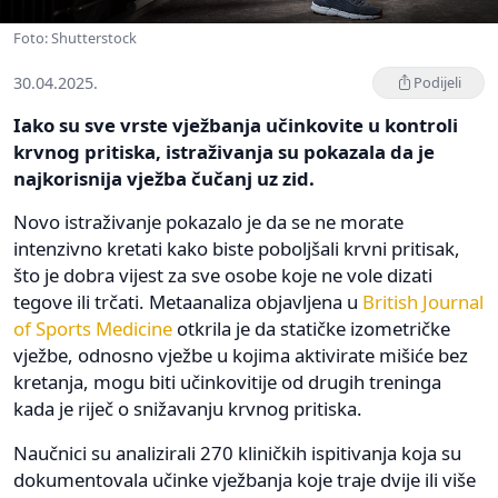
Foto: Shutterstock
30.04.2025.
Podijeli
Iako su sve vrste vježbanja učinkovite u kontroli
krvnog pritiska, istraživanja su pokazala da je
najkorisnija vježba čučanj uz zid.
Novo istraživanje pokazalo je da se ne morate
intenzivno kretati kako biste poboljšali krvni pritisak,
što je dobra vijest za sve osobe koje ne vole dizati
tegove ili trčati. Metaanaliza objavljena u
British Journal
of Sports Medicine
otkrila je da statičke izometričke
vježbe, odnosno vježbe u kojima aktivirate mišiće bez
kretanja, mogu biti učinkovitije od drugih treninga
kada je riječ o snižavanju krvnog pritiska.
Naučnici su analizirali 270 kliničkih ispitivanja koja su
dokumentovala učinke vježbanja koje traje dvije ili više