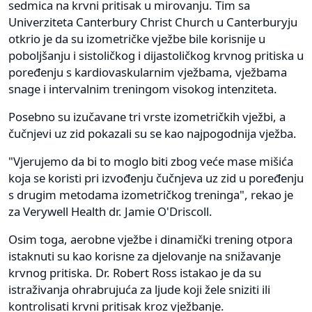
sedmica na krvni pritisak u mirovanju. Tim sa
Univerziteta Canterbury Christ Church u Canterburyju
otkrio je da su izometričke vježbe bile korisnije u
poboljšanju i sistoličkog i dijastoličkog krvnog pritiska u
poređenju s kardiovaskularnim vježbama, vježbama
snage i intervalnim treningom visokog intenziteta.
Posebno su izučavane tri vrste izometričkih vježbi, a
čučnjevi uz zid pokazali su se kao najpogodnija vježba.
"Vjerujemo da bi to moglo biti zbog veće mase mišića
koja se koristi pri izvođenju čučnjeva uz zid u poređenju
s drugim metodama izometričkog treninga", rekao je
za Verywell Health dr. Jamie O'Driscoll.
Osim toga, aerobne vježbe i dinamički trening otpora
istaknuti su kao korisne za djelovanje na snižavanje
krvnog pritiska. Dr. Robert Ross istakao je da su
istraživanja ohrabrujuća za ljude koji žele sniziti ili
kontrolisati krvni pritisak kroz vježbanje.