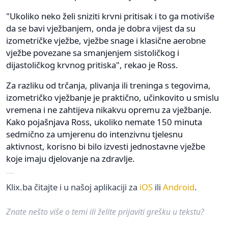
"Ukoliko neko želi sniziti krvni pritisak i to ga motiviše
da se bavi vježbanjem, onda je dobra vijest da su
izometričke vježbe, vježbe snage i klasične aerobne
vježbe povezane sa smanjenjem sistoličkog i
dijastoličkog krvnog pritiska", rekao je Ross.
Za razliku od trčanja, plivanja ili treninga s tegovima,
izometričko vježbanje je praktično, učinkovito u smislu
vremena i ne zahtijeva nikakvu opremu za vježbanje.
Kako pojašnjava Ross, ukoliko nemate 150 minuta
sedmično za umjerenu do intenzivnu tjelesnu
aktivnost, korisno bi bilo izvesti jednostavne vježbe
koje imaju djelovanje na zdravlje.
Klix.ba čitajte i u našoj aplikaciji za
iOS
ili
Android
.
Znate nešto više o temi ili želite prijaviti grešku u tekstu?