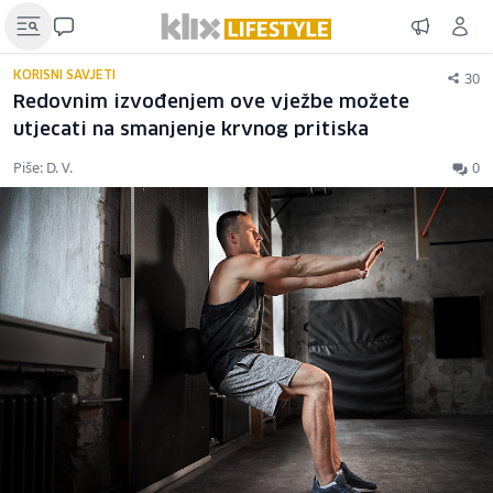
30
KORISNI SAVJETI
Redovnim izvođenjem ove vježbe možete
utjecati na smanjenje krvnog pritiska
Piše: D. V.
0