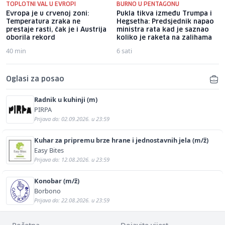
TOPLOTNI VAL U EVROPI
BURNO U PENTAGONU
Evropa je u crvenoj zoni:
Pukla tikva između Trumpa i
Temperatura zraka ne
Hegsetha: Predsjednik napao
prestaje rasti, čak je i Austrija
ministra rata kad je saznao
oborila rekord
koliko je raketa na zalihama
40 min
6 sati
Oglasi za posao
Radnik u kuhinji (m)
PIRPA
Prijava do: 02.09.2026. u 23:59
Kuhar za pripremu brze hrane i jednostavnih jela (m/ž)
Easy Bites
Prijava do: 12.08.2026. u 23:59
Konobar (m/ž)
Borbono
Prijava do: 22.08.2026. u 23:59