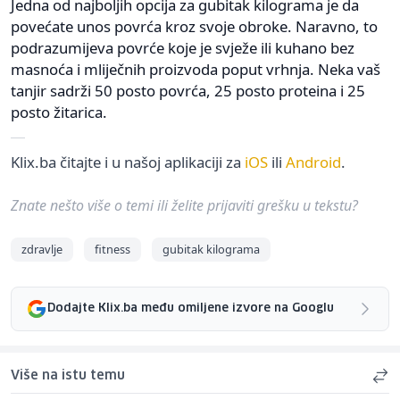
Jedna od najboljih opcija za gubitak kilograma je da
povećate unos povrća kroz svoje obroke. Naravno, to
podrazumijeva povrće koje je svježe ili kuhano bez
masnoća i mliječnih proizvoda poput vrhnja. Neka vaš
tanjir sadrži 50 posto povrća, 25 posto proteina i 25
posto žitarica.
Klix.ba čitajte i u našoj aplikaciji za
iOS
ili
Android
.
Znate nešto više o temi ili želite prijaviti grešku u tekstu?
zdravlje
fitness
gubitak kilograma
Dodajte Klix.ba među omiljene izvore na Googlu
Više na istu temu