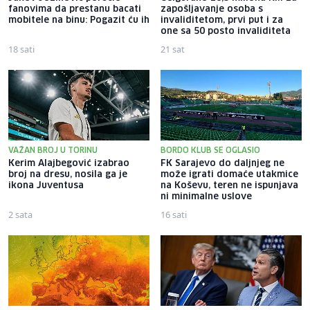
fanovima da prestanu bacati
zapošljavanje osoba s
mobitele na binu: Pogazit ću ih
invaliditetom, prvi put i za
one sa 50 posto invaliditeta
18 sati
21 sat
VAŽAN BROJ U TORINU
BORDO KLUB SE OGLASIO
Kerim Alajbegović izabrao
FK Sarajevo do daljnjeg ne
broj na dresu, nosila ga je
može igrati domaće utakmice
ikona Juventusa
na Koševu, teren ne ispunjava
ni minimalne uslove
2 sata
16 sati