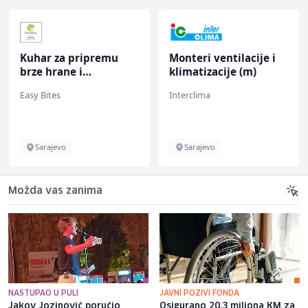
Kuhar za pripremu
Monteri ventilacije i
brze hrane i
klimatizacije (m)
jednostavnih jela (m/
Easy Bites
Interclima
ž)
Sarajevo
Sarajevo
Možda vas zanima
NASTUPAO U PULI
JAVNI POZIVI FONDA
Jakov Jozinović poručio
Osigurano 20,3 miliona KM za