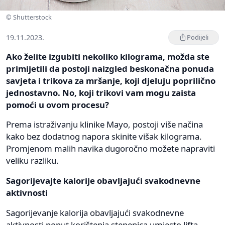
© Shutterstock
19.11.2023.
Podijeli
Ako želite izgubiti nekoliko kilograma, možda ste
primijetili da postoji naizgled beskonačna ponuda
savjeta i trikova za mršanje, koji djeluju poprilično
jednostavno. No, koji trikovi vam mogu zaista
pomoći u ovom procesu?
Prema istraživanju klinike Mayo, postoji više načina
kako bez dodatnog napora skinite višak kilograma.
Promjenom malih navika dugoročno možete napraviti
veliku razliku.
Sagorijevajte kalorije obavljajući svakodnevne
aktivnosti
Sagorijevanje kalorija obavljajući svakodnevne
aktivnosti poput korištenja stepenica umjesto lifta