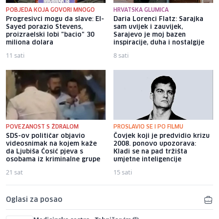
POBJEDA KOJA GOVORI MNOGO
HRVATSKA GLUMICA
Progresivci mogu da slave: El-
Daria Lorenci Flatz: Sarajka
Sayed porazio Stevens,
sam uvijek i zauvijek,
proizraelski lobi "bacio" 30
Sarajevo je moj bazen
miliona dolara
inspiracije, duha i nostalgije
11 sati
8 sati
POVEZANOST S ŽDRALOM
PROSLAVIO SE I PO FILMU
SDS-ov političar objavio
Čovjek koji je predvidio krizu
videosnimak na kojem kaže
2008. ponovo upozorava:
da Ljubiša Ćosić pjeva s
Kladi se na pad tržišta
osobama iz kriminalne grupe
umjetne inteligencije
21 sat
15 sati
Oglasi za posao