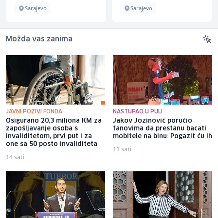
Sarajevo
Sarajevo
Možda vas zanima
JAVNI POZIVI FONDA
NASTUPAO U PULI
Osigurano 20,3 miliona KM za
Jakov Jozinović poručio
zapošljavanje osoba s
fanovima da prestanu bacati
invaliditetom, prvi put i za
mobitele na binu: Pogazit ću ih
one sa 50 posto invaliditeta
11 sati
14 sati