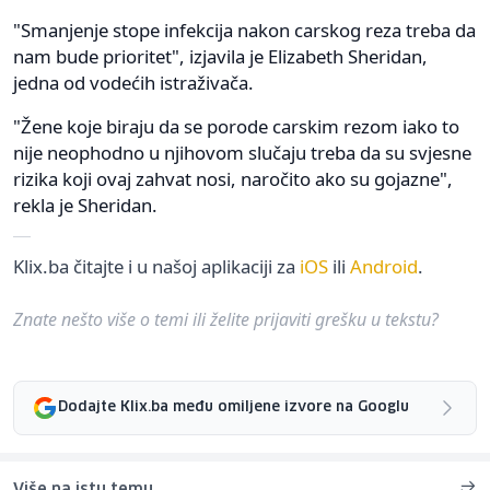
"Smanjenje stope infekcija nakon carskog reza treba da
nam bude prioritet", izjavila je Elizabeth Sheridan,
jedna od vodećih istraživača.
"Žene koje biraju da se porode carskim rezom iako to
nije neophodno u njihovom slučaju treba da su svjesne
rizika koji ovaj zahvat nosi, naročito ako su gojazne",
rekla je Sheridan.
Klix.ba čitajte i u našoj aplikaciji za
iOS
ili
Android
.
Znate nešto više o temi ili želite prijaviti grešku u tekstu?
Dodajte Klix.ba među omiljene izvore na Googlu
Više na istu temu