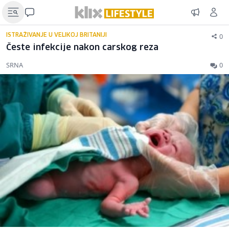
0
ISTRAŽIVANJE U VELIKOJ BRITANIJI
Česte infekcije nakon carskog reza
SRNA
0