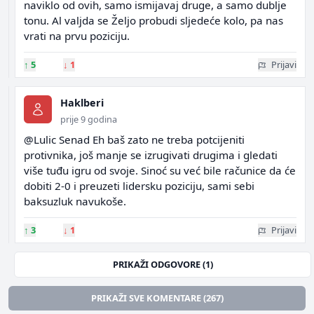
naviklo od ovih, samo ismijavaj druge, a samo dublje
tonu. Al valjda se Željo probudi sljedeće kolo, pa nas
vrati na prvu poziciju.
↑
5
↓
1
Prijavi
Haklberi
prije 9 godina
@Lulic Senad Eh baš zato ne treba potcijeniti
protivnika, još manje se izrugivati drugima i gledati
više tuđu igru od svoje. Sinoć su već bile računice da će
dobiti 2-0 i preuzeti lidersku poziciju, sami sebi
baksuzluk navukoše.
↑
3
↓
1
Prijavi
PRIKAŽI ODGOVORE (1)
PRIKAŽI SVE KOMENTARE (267)