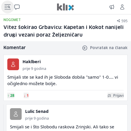
595
NOGOMET
Vitez šokirao Grbavicu: Kapetan i Kokot nanijeli
drugi vezani poraz Željezničaru
Komentar
Povratak na članak
Haklberi
prije 9 godina
Smijali ste se kad ih je Sloboda dobila "samo" 1-0.... vi
očigledno možete bolje.
↑
28
↓
1
Prijavi
Lulic Senad
prije 9 godina
Smijali se i što Slobodu raskova Zrinjski. Ali tako se