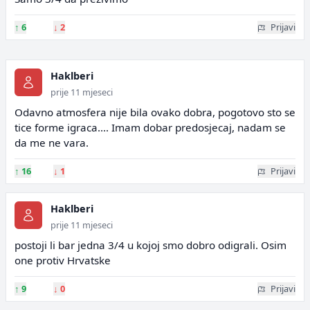
↑
6
↓
2
Prijavi
Haklberi
prije 11 mjeseci
Odavno atmosfera nije bila ovako dobra, pogotovo sto se
tice forme igraca.... Imam dobar predosjecaj, nadam se
da me ne vara.
↑
16
↓
1
Prijavi
Haklberi
prije 11 mjeseci
postoji li bar jedna 3/4 u kojoj smo dobro odigrali. Osim
one protiv Hrvatske
↑
9
↓
0
Prijavi