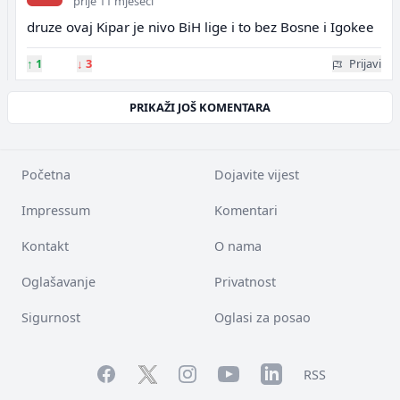
prije 11 mjeseci
druze ovaj Kipar je nivo BiH lige i to bez Bosne i Igokee
↑
1
↓
3
Prijavi
PRIKAŽI JOŠ KOMENTARA
Početna
Dojavite vijest
Impressum
Komentari
Kontakt
O nama
Oglašavanje
Privatnost
Sigurnost
Oglasi za posao
Facebook
YouTube
LinkedIn
Twitter
Instagram
RSS