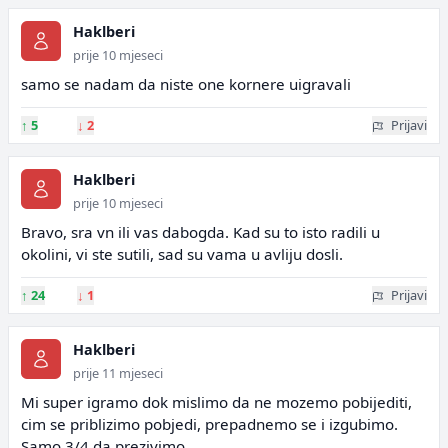
Haklberi
prije 10 mjeseci
samo se nadam da niste one kornere uigravali
↑
5
↓
2
Prijavi
Haklberi
prije 10 mjeseci
Bravo, sra vn ili vas dabogda. Kad su to isto radili u
okolini, vi ste sutili, sad su vama u avliju dosli.
↑
24
↓
1
Prijavi
Haklberi
prije 11 mjeseci
Mi super igramo dok mislimo da ne mozemo pobijediti,
cim se priblizimo pobjedi, prepadnemo se i izgubimo.
Samo 3/4 da prezivimo