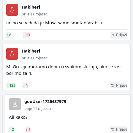
Haklberi
prije 11 mjeseci
tacno se vidi da je Musa samo smetao Vrabcu
↑
8
↓
13
Prijavi
Haklberi
prije 11 mjeseci
Mi Gruziju moramo dobiti u svakom slucaju, ako se vec
borimo za 4.
↑
123
↓
1
Prijavi
gooUser1726437979
prije 11 mjeseci
Ali kako?
↑
2
↓
1
Prijavi