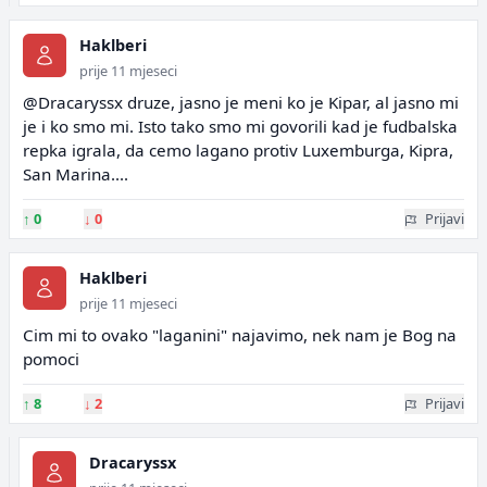
Haklberi
prije 11 mjeseci
@Dracaryssx druze, jasno je meni ko je Kipar, al jasno mi
je i ko smo mi. Isto tako smo mi govorili kad je fudbalska
repka igrala, da cemo lagano protiv Luxemburga, Kipra,
San Marina....
↑
0
↓
0
Prijavi
Haklberi
prije 11 mjeseci
Cim mi to ovako "laganini" najavimo, nek nam je Bog na
pomoci
↑
8
↓
2
Prijavi
Dracaryssx