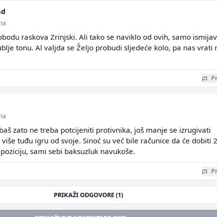
ad
ina
Slobodu raskova Zrinjski. Ali tako se naviklo od ovih, samo ismijav
lje tonu. Al valjda se Željo probudi sljedeće kolo, pa nas vrati 
Pr
ina
aš zato ne treba potcijeniti protivnika, još manje se izrugivati
više tuđu igru od svoje. Sinoć su već bile računice da će dobiti 2
 poziciju, sami sebi baksuzluk navukoše.
Pr
PRIKAŽI ODGOVORE (1)