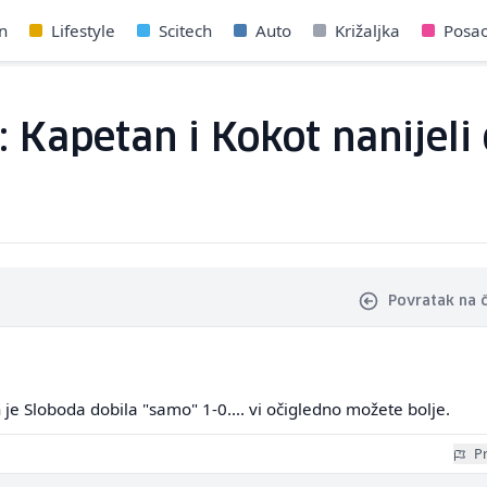
n
Lifestyle
Scitech
Auto
Križaljka
Posa
: Kapetan i Kokot nanijeli
Povratak na 
h je Sloboda dobila "samo" 1-0.... vi očigledno možete bolje.
Pr