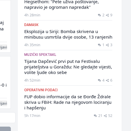
Hegsethom: "Pete uživa poštovanje,
napravio je ogroman napredak"
4h 28min
2
9
aj
DAMASK
na
Eksplozija u Siriji: Bomba skrivena u
minibusu usmrtila dvije osobe, 13 ranjenih
4h 35min
1
3
ijavi
MUZIČKI SPEKTAKL
Tijana Dapčević prvi put na Festivalu
prijateljstva u Goraždu: Ne gledajte vijesti,
volite ljude oko sebe
4h 52min
4
6
-0 i
OPERATIVNI PODACI
FUP dobio informacije da se Đorđe Ždrale
skriva u FBiH: Rade na njegovom lociranju
ijavi
i hapšenju
5h 17min
21
52