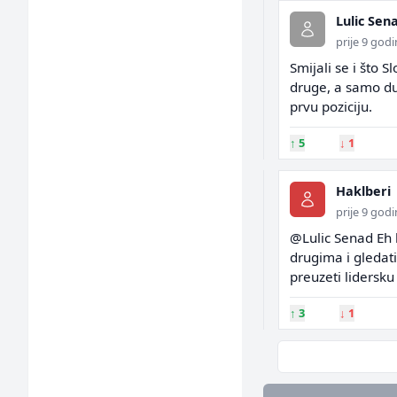
Lulic Sen
prije 9 god
Smijali se i što 
druge, a samo dub
prvu poziciju.
↑
5
↓
1
Haklberi
prije 9 god
@Lulic Senad Eh b
drugima i gledati 
preuzeti lidersku
↑
3
↓
1