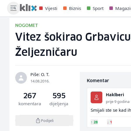
Vijesti
Biznis
Sport
Magazi
NOGOMET
Vitez šokirao Grbavicu
Željezničaru
Piše: O. T.
14.08.2016.
Komentar
Haklberi
267
595
prije 9 godina
komentara
dijeljenja
Smijali ste se kad i
Podijeli
↑
28
↓
1