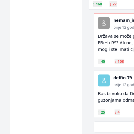
↑
168
↓
27
nemam_i
prije 12 go
Država se može gr
FBiH i RS? Ali ne
mogli ste imati c
↑
45
↓
103
delfin-79
prije 12 go
Bas bi volio da 
guzonjama odmah m
↑
25
↓
4