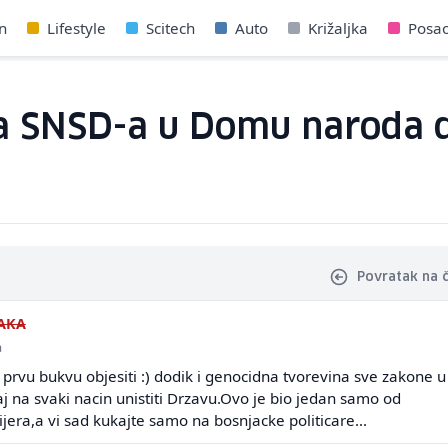
n
Lifestyle
Scitech
Auto
Križaljka
Posa
ta SNSD-a u Domu naroda 
Povratak na 
AKA
a
prvu bukvu objesiti :) dodik i genocidna tvorevina sve zakone u
j na svaki nacin unistiti Drzavu.Ovo je bio jedan samo od
era,a vi sad kukajte samo na bosnjacke politicare...