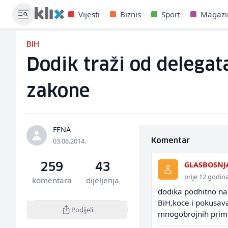
Vijesti
Biznis
Sport
Magazi
BIH
Dodik traži od delega
zakone
FENA
03.06.2014.
Komentar
GLASBOSNJ
259
43
prije 12 godin
komentara
dijeljenja
dodika podhitno na 
BiH,koce i pokusava
Podijeli
mnogobrojnih primij