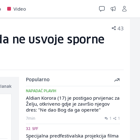
o
Video
43
da ne usvoje sporne
Popularno
članak
NAPADAČ PLAVIH
Aldian Korora (17) je postigao prvijenac za
Želju, otkriveno gdje je završio njegov
dres: "Ne dao Bog da ga operete"
7min
1
1
32. SFF
Specijalna predfestivalska projekcija filma