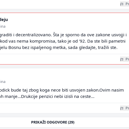
Pr
deju
dina
aditi i decentralizovano. Šta je sporno da ove zakone usvojji i
, kod vas nema kompromisa, tako je od '92. Da ste bili pametni
ijelu Bosnu bez ispaljenog metka, sada gledajte, tražili ste.
Pr
dina
Dodick bude taj zbog koga nece biti usvojen zakon.Ovim nasim
anje...Drukcije penzici nebi izisli na ceste...
Pr
PRIKAŽI ODGOVORE (29)