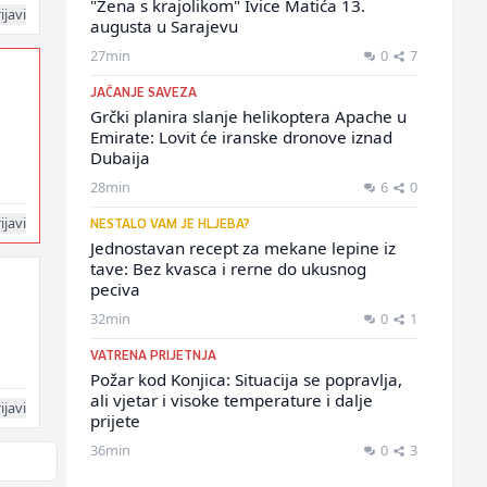
"Žena s krajolikom" Ivice Matića 13.
ijavi
augusta u Sarajevu
27min
0
7
JAČANJE SAVEZA
Grčki planira slanje helikoptera Apache u
Emirate: Lovit će iranske dronove iznad
Dubaija
28min
6
0
ijavi
NESTALO VAM JE HLJEBA?
Jednostavan recept za mekane lepine iz
tave: Bez kvasca i rerne do ukusnog
peciva
32min
0
1
VATRENA PRIJETNJA
Požar kod Konjica: Situacija se popravlja,
ali vjetar i visoke temperature i dalje
ijavi
prijete
36min
0
3