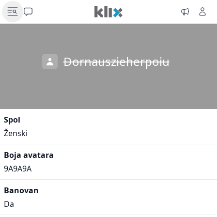
Dornauszieherpoiu
Spol
Ženski
Boja avatara
9A9A9A
Banovan
Da