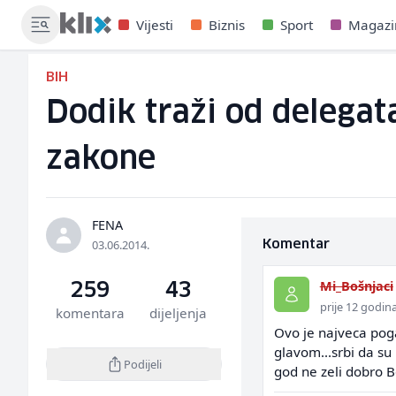
Vijesti
Biznis
Sport
Magazi
BIH
Dodik traži od delega
zakone
FENA
03.06.2014.
Komentar
Mi_Bošnjaci
259
43
prije 12 godin
komentara
dijeljenja
Ovo je najveca pog
glavom...srbi da su
Podijeli
god ne zeli dobro B