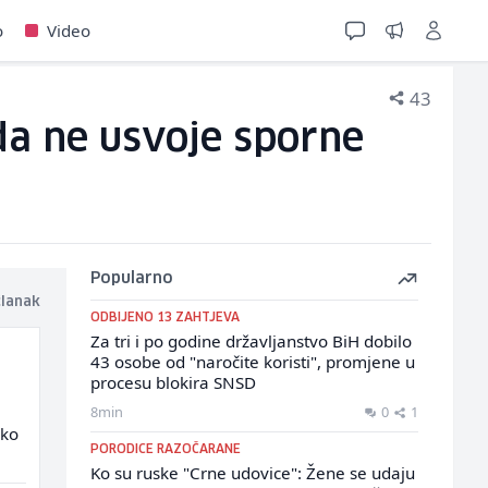
o
Video
43
da ne usvoje sporne
Popularno
članak
ODBIJENO 13 ZAHTJEVA
Za tri i po godine državljanstvo BiH dobilo
43 osobe od "naročite koristi", promjene u
procesu blokira SNSD
8min
0
1
 ko
PORODICE RAZOČARANE
Ko su ruske "Crne udovice": Žene se udaju