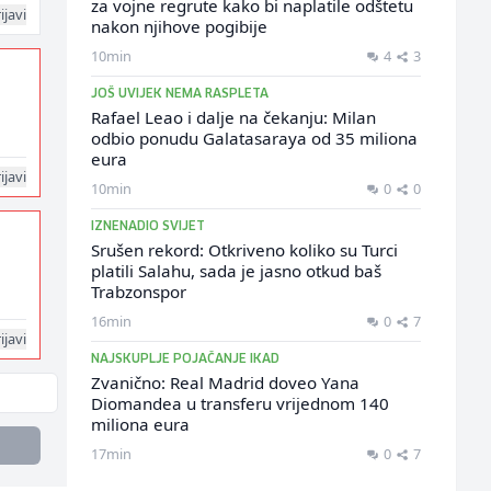
za vojne regrute kako bi naplatile odštetu
ijavi
nakon njihove pogibije
10min
4
3
JOŠ UVIJEK NEMA RASPLETA
Rafael Leao i dalje na čekanju: Milan
odbio ponudu Galatasaraya od 35 miliona
eura
ijavi
10min
0
0
IZNENADIO SVIJET
Srušen rekord: Otkriveno koliko su Turci
platili Salahu, sada je jasno otkud baš
Trabzonspor
16min
0
7
ijavi
NAJSKUPLJE POJAČANJE IKAD
Zvanično: Real Madrid doveo Yana
Diomandea u transferu vrijednom 140
miliona eura
17min
0
7