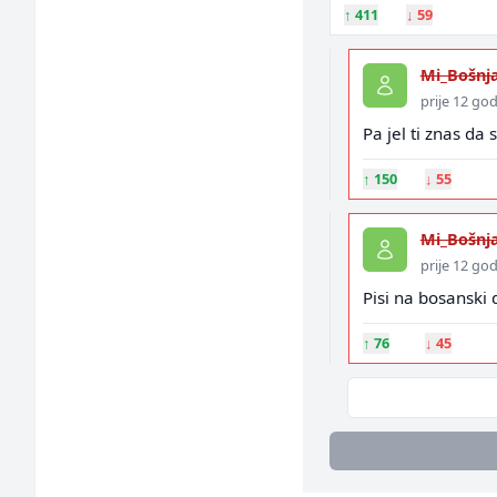
↑
411
↓
59
Mi_Bošnja
prije 12 go
Pa jel ti znas da 
↑
150
↓
55
Mi_Bošnja
prije 12 go
Pisi na bosanski d
↑
76
↓
45