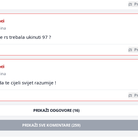
Pr
ci
dina
se rs trebala ukinuti 97 ?
Pr
ci
dina
a te cijeli svijet razumije !
Pr
PRIKAŽI ODGOVORE (16)
PRIKAŽI SVE KOMENTARE (259)