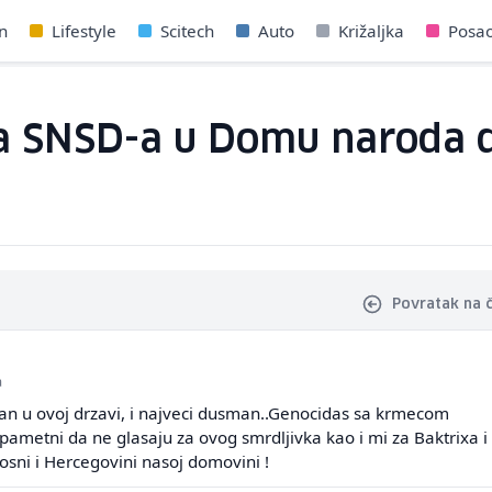
n
Lifestyle
Scitech
Auto
Križaljka
Posa
ta SNSD-a u Domu naroda 
Povratak na 
a
an u ovoj drzavi, i najveci dusman..Genocidas sa krmecom
 pametni da ne glasaju za ovog smrdljivka kao i mi za Baktrixa i
osni i Hercegovini nasoj domovini !