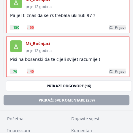
prije 12 godina
Pa jel ti znas da se rs trebala ukinuti 97 ?
↑
150
↓
55
Prijavi
Mi_Bošnjaci
prije 12 godina
Pisi na bosanski da te cijeli svijet razumije !
↑
76
↓
45
Prijavi
PRIKAŽI ODGOVORE (16)
PRIKAŽI SVE KOMENTARE (259)
Početna
Dojavite vijest
Impressum
Komentari