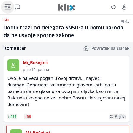
43
BIH
Dodik traži od delegata SNSD-a u Domu naroda
da ne usvoje sporne zakone
Komentar
Povratak na članak
Mi_Bošnjaci
prije 12 godina
Ovo je najveca pogan u ovoj drzavi, i najveci
dusman..Genocidas sa krmecom glavom...srbi da su
pametni da ne glasaju za ovog smrdljivka kao i mi za
Baktrixa i ko god ne zeli dobro Bosni i Hercegovini nasoj
domovini !
↑
411
↓
59
Prijavi
Mi_Bošnjaci